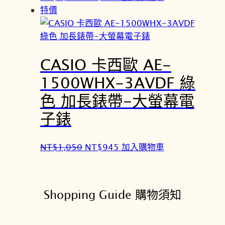
5
。
始
前
特價
0
價
價
。
格
格
：
：
CASIO 卡西歐 AE-
N
N
T
T
1500WHX-3AVDF 綠
$
$
色 加長錶帶-大螢幕電
1
9
,
4
子錶
0
5
5
。
原
目
NT$
1,050
NT$
945
加入購物車
0
始
前
。
價
價
格
格
Shopping Guide 購物須知
：
：
N
N
T
T