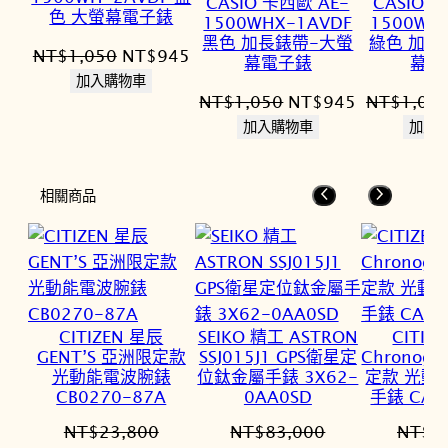
CASIO 卡西歐 AE-
CASIO 
色 大螢幕電子錶
1500WHX-1AVDF
1500WH
黑色 加長錶帶-大螢
綠色 加長
原
目
NT$
1,050
NT$
945
幕電子錶
幕電
始
前
加入購物車
原
目
NT$
1,050
NT$
945
NT$
1,05
價
價
始
前
加入購物車
加入
格：
格：
價
價
NT$1,050。
NT$945。
格：
格：
相關商品
NT$1,050。
NT$945。
CITIZEN 星辰
SEIKO 精工 ASTRON
CITIZ
GENT’S 亞洲限定款
SSJ015J1 GPS衛星定
Chronog
光動能電波腕錶
位鈦金屬手錶 3X62-
定款 光動
CB0270-87A
0AA0SD
手錶 CA0
NT$
23,800
NT$
83,000
NT$
1