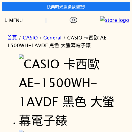
快樂時光鐘錶歡迎您!
跳
搜
MENU
至
尋
主
要
首頁
/
CASIO
/
General
/ CASIO 卡西歐 AE-
內
1500WH-1AVDF 黑色 大螢幕電子錶
容