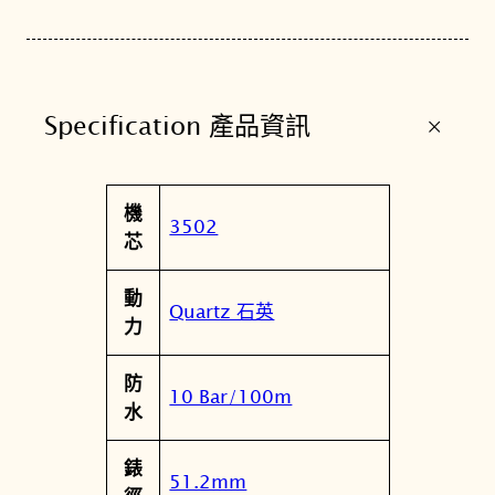
D
F
黑
色
+
Specification 產品資訊
大
螢
幕
屬
機
電
值
3502
性
芯
子
錶
動
數
Quartz 石英
力
量
防
10 Bar/100m
水
錶
51.2mm