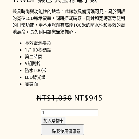
兼具時尚與功能性的錶款。此錶款具備清晰可見、易於閱讀
的寬型LCD顯示螢幕，同時搭載碼錶、鬧鈴和定時器等便利
的日常功能，更不用說還有高達100米的防水性和長效的電
池壽命，長久耐用讓您無須擔心。
長效電池壽命
1/100秒碼錶
第二時間
5組鬧鈴
防水100米
LED背光燈
寬錶面
原
目
NT$
1,050
NT$
945
始
前
C
價
價
A
加入購物車
S
格
格
點我使用優惠卷!
I