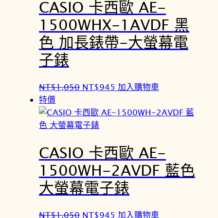
CASIO 卡西歐 AE-
1500WHX-1AVDF 黑
色 加長錶帶-大螢幕電
子錶
原
目
NT$
1,050
NT$
945
加入購物車
始
前
特價
價
價
格
格
：
：
CASIO 卡西歐 AE-
N
N
T
T
1500WH-2AVDF 藍色
$
$
大螢幕電子錶
1
9
,
4
0
5
原
目
NT$
1,050
NT$
945
加入購物車