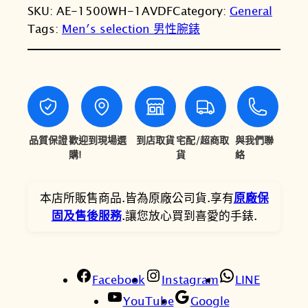
：
：
SKU:
AE-1500WH-1AVDF
Category:
General
O
N
N
Tags:
Men′s selection 男性腕錶
卡
西
T
T
歐
$
$
A
1
9
E
-
,
4
1
品質保證
歡迎到現場選
到店取貨
宅配/超商取
與我們聯
0
5
5
購!
貨
絡
5
。
0
0
0
本店所販售商品.皆為原廠公司貨.享有
原廠保
W
固及售後服務
.讓您放心買到喜愛的手錶.
。
H
-
1
A
Facebook
Instagram
LINE
V
YouTube
Google