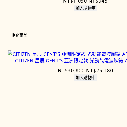
原
目
NT$
1,050
NT$
945
,
4
始
前
加入購物車
0
5
價
價
5
。
格：
格：
0
NT$1,050。
NT$94
相關商品
。
CITIZEN 星辰 GENT’S 亞洲限定款 光動能電波腕錶 A
原
目
NT$
30,800
NT$
26,180
始
前
加入購物車
價
價
格：
格：
NT$30,800。
NT$2