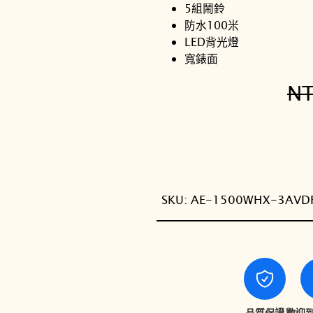
5組鬧鈴
防水100米
LED背光燈
寬錶面
N
SKU:
AE-1500WHX-3AVD
品質保證
歡迎到