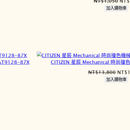
原
NT$
1,050
NT$
始
加入購物車
價
格：
5。
NT$
T9128-87X
CITIZEN 星辰 Mechanical 時尚
原
NT$
13,800
NT$
始
加入購物車
價
格：
6,180。
NT$1