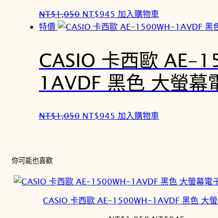
$
$
1
9
原
目
NT$
1,050
NT$
945
加入購物車
,
4
始
前
特價
0
5
價
價
5
。
格
格
CASIO 卡西歐 AE-1
0
：
：
1AVDF 黑色 大螢
。
N
N
T
T
$
$
1
9
原
目
NT$
1,050
NT$
945
加入購物車
,
4
始
前
0
5
價
價
5
。
格
格
你可能也喜歡
0
：
：
。
N
N
T
T
CASIO 卡西歐 AE-1500WH-1AVDF 黑色 
$
$
1
9