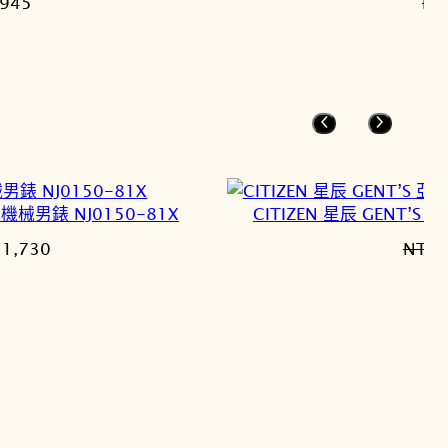
目
945
NT
前
價
格：
1,050。
NT$945。
撞色機械男錶 NJ0150-81X
CITIZEN 星辰 GENT’
目
11,730
NT$
3
前
價
格：
3,800。
NT$11,730。