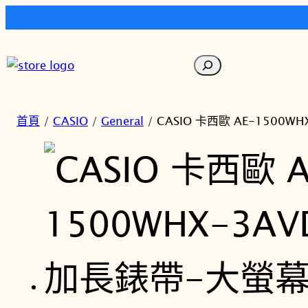
跳
至
搜
主
尋
要
內
首頁
/
CASIO
/
General
/ CASIO 卡西歐 AE-1500
容