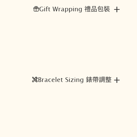
錶
+
Gift Wrapping 禮品包裝
帶
-
大
螢
幕
電
子
錶
數
+
Bracelet Sizing 錶帶調整
量