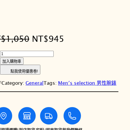
原
目
T$
1,050
NT$
945
始
前
C
A
價
價
加入購物車
S
點我使用優惠卷!
格
格
I
F
Category:
General
Tags:
Men′s selection 男性腕錶
O
：
：
卡
西
N
N
歐
T
T
A
E
$
$
-
現場選購!
到店取貨
宅配/超商取貨
與我們聯絡