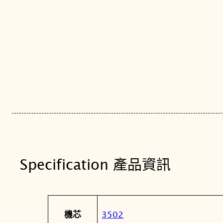
Specification 產品資訊
屬
值
3502
機芯
性