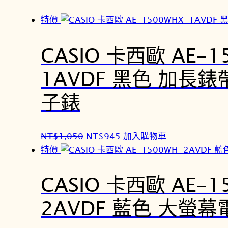
特價
CASIO 卡西歐 AE-1
1AVDF 黑色 加長
子錶
原
目
NT$
1,050
NT$
945
加入購物車
始
前
特價
價
價
格
格
CASIO 卡西歐 AE-1
：
：
2AVDF 藍色 大螢
N
N
T
T