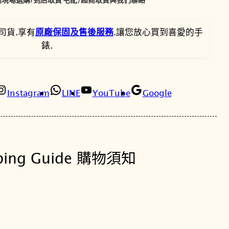
1
1
9
5
司貨.享有
原廠保固及售後服務
.讓您放心買到喜愛的手
0
,
4
錶.
0
0
5
W
H
5
。
X
Instagram
LINE
YouTube
Google
-
0
3
。
A
V
ping Guide 購物須知
D
F
綠
色
加
長