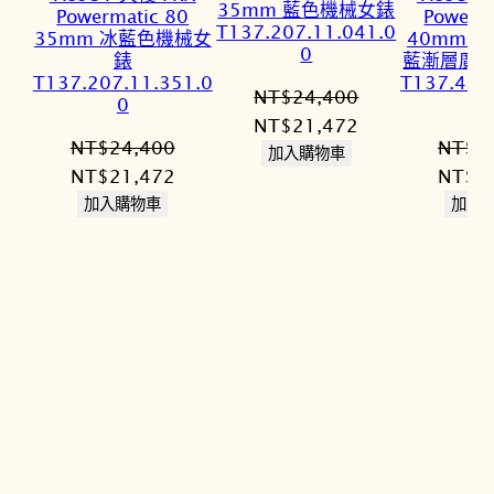
35mm 藍色機械女錶
Powermatic 80
Powerm
T137.207.11.041.0
35mm 冰藍色機械女
40mm Gr
0
錶
藍漸層廣告
T137.207.11.351.0
T137.407
NT$
24,400
0
原
目
NT$
21,472
NT$
24,400
NT$
2
始
前
加入購物車
原
目
原
NT$
21,472
NT$
2
價
價
始
前
始
加入購物車
加入
格：
格：
價
價
價
NT$24,400。
NT$21,472。
格：
格：
格：
NT$24,400。
NT$21,472。
NT$2