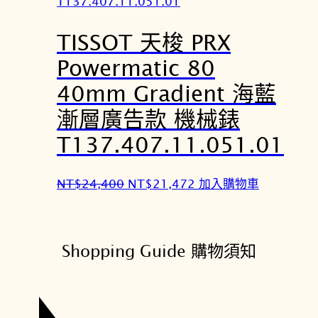
：
：
N
N
TISSOT 天梭 PRX
T
T
$
$
Powermatic 80
1
1
40mm Gradient 海藍
6
4
,
,
漸層廣告款 機械錶
9
8
T137.407.11.051.01
0
7
0
2
原
目
NT$
24,400
NT$
21,472
加入購物車
。
。
始
前
價
價
格
格
Shopping Guide 購物須知
：
：
N
N
T
T
$
$