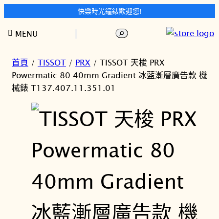
快樂時光鐘錶歡迎您!
跳
搜
MENU
至
尋
主
要
首頁
/
TISSOT
/
PRX
/ TISSOT 天梭 PRX
內
Powermatic 80 40mm Gradient 冰藍漸層廣告款 機
容
械錶 T137.407.11.351.01