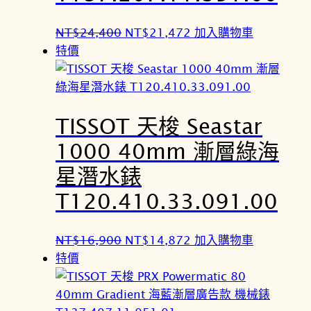
4
7
0
9
原
目
NT$
24,400
NT$
21,472
加入購物車
0
2
始
前
特價
。
。
價
價
格
格
：
：
TISSOT 天梭 Seastar
N
N
T
T
1000 40mm 漸層綠海
$
$
星潛水錶
2
2
4
1
T120.410.33.091.00
,
,
4
4
原
目
NT$
16,900
NT$
14,872
加入購物車
0
7
始
前
特價
0
2
價
價
。
。
格
格