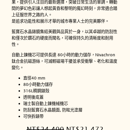
果，提供引人注目的最新選擇，突破日常生活的單調。轉動
間的夢幻色彩讓人想起黃昏和黎明的魔幻時刻，非常適合踏
上征服世界之路的人。
是追求功能性和展示才華的城市專業人士的完美夥伴。
藍寶石水晶錶鏡集結美觀與品質於一身，以其卓越的防刮性
和僅次於鑽石的硬度而聞名，可確保持久的清晰度和耐用
性。
自動上鍊機芯可提供長達 80小時的動力儲存，Nivachron
鈦合金抗磁游絲，可減輕磁場干擾並承受衝擊、老化和溫度
變化。
直徑40 mm
80小時動力儲存
316L精鋼錶殼
透明後底蓋
瑞士製自動上鍊機械機芯
防刮藍寶石水晶鏡面, 防眩光塗層
可快拆錶帶
原
目
NT$
24,400
NT$
21,472