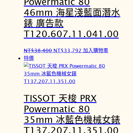
Powermatic 80
,
,
4
4
46mm 海星淺藍面潛水
0
7
錶 廣告款
0
2
T120.607.11.041.00
。
。
原
目
NT$
38,400
NT$
33,792
加入購物車
始
前
特價
價
價
格
格
：
：
N
N
TISSOT 天梭 PRX
T
T
$
$
Powermatic 80
3
3
35mm 冰藍色機械女錶
8
3
,
,
T137.207.11.351.00