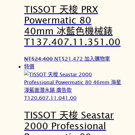
TISSOT 天梭 PRX
T
T
$
$
Powermatic 80
2
2
40mm 冰藍色機械錶
4
1
,
,
T137.407.11.351.00
4
4
0
7
原
目
NT$
24,400
NT$
21,472
加入購物車
0
2
始
前
特價
。
。
價
價
格
格
：
：
N
N
T
T
TISSOT 天梭 Seastar
$
$
2
2
2000 Professional
4
1