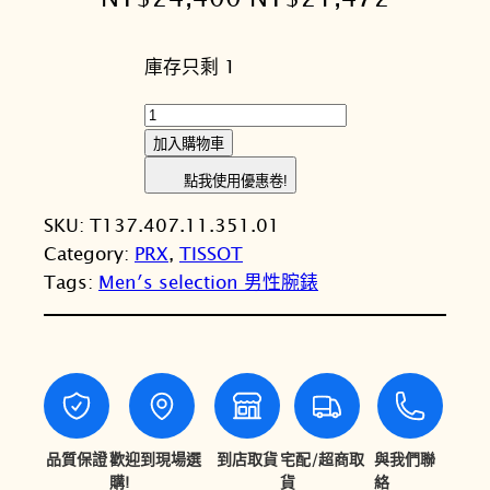
始
前
庫存只剩 1
價
價
格
格
T
I
：
：
加入購物車
S
N
N
點我使用優惠卷!
S
T
T
SKU:
T137.407.11.351.01
O
Category:
PRX
, 
TISSOT
T
$
$
Tags:
Men′s selection 男性腕錶
天
2
2
梭
4
1
P
R
,
,
X
4
4
P
0
7
o
品質保證
歡迎到現場選
到店取貨
宅配/超商取
與我們聯
w
購!
貨
絡