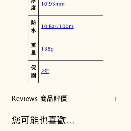
厚
7
10.93mm
度
.
4
防
0
10 Bar/100m
水
7
.
重
1
138g
量
1
.
保
3
2年
固
5
1
.
Reviews 商品評價
+
0
1
數
您可能也喜歡…
量