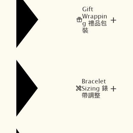
2
2
Gift
4
1
Wrappin
+
,
,
g 禮品包
4
4
裝
0
7
0
2
。
。
Bracelet
+
Sizing 錶
帶調整