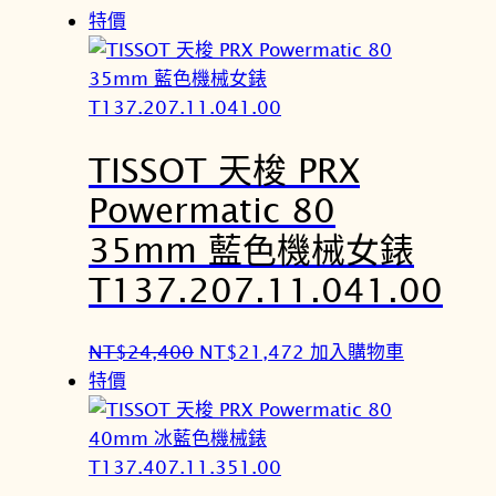
特價
TISSOT 天梭 PRX
Powermatic 80
35mm 藍色機械女錶
T137.207.11.041.00
原
目
NT$
24,400
NT$
21,472
加入購物車
始
前
特價
價
價
格
格
：
：
N
N