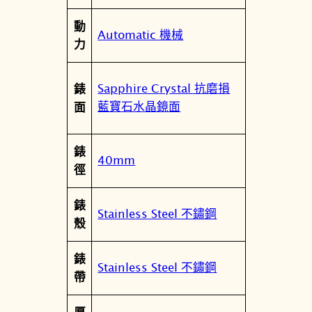
i
動
e
Automatic 機械
力
n
t
冰
Sapphire Crystal 抗磨損
錶
藍
藍寶石水晶鏡面
面
漸
層
錶
廣
40mm
徑
告
款
錶
機
Stainless Steel 不鏽鋼
殼
械
錶
錶
T
Stainless Steel 不鏽鋼
帶
1
3