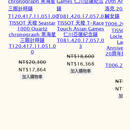
TISSOT 天梭 Seastar
TISSOT 天梭 T-Race
1000 Quartz
Touch Asian Games
TISSOT
chronograph 黑海星
仁川亞運紀念錶
Locle A
三眼計時錶
T081.420.17.057.0
Lady
T120.417.11.051.0
3
Anniver
0
20周年紀
NT$
18,600
NT$
20,300
原
目
NT$
16,368
T006.207
原
目
NT$
17,864
始
前
加入購物車
始
前
加入購物車
價
價
NT$
2
價
價
格：
格：
原
NT$
2
格：
格：
NT$18,600。
NT$16,368。
始
加入
NT$20,300。
NT$17,864。
價
格：
NT$2