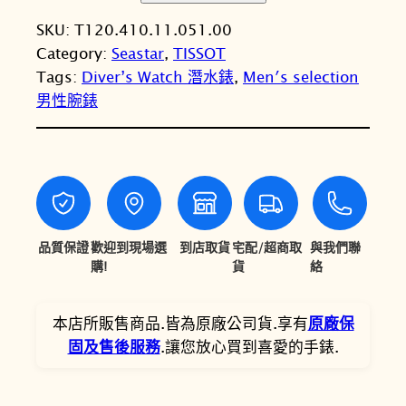
S
N
N
SKU:
T120.410.11.051.00
S
T
T
Category:
Seastar
, 
TISSOT
O
Tags:
Diver’s Watch 潛水錶
, 
Men′s selection
T
$
$
男性腕錶
天
1
1
梭
5
3
S
e
,
,
a
3
4
s
0
6
t
品質保證
歡迎到現場選
到店取貨
宅配/超商取
與我們聯
a
購!
貨
絡
0
4
r
。
。
1
本店所販售商品.皆為原廠公司貨.享有
原廠保
0
固及售後服務
.讓您放心買到喜愛的手錶.
0
0