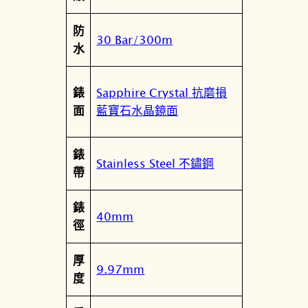
.
防
1
30 Bar/300m
水
1
.
0
Sapphire Crystal 抗磨損
錶
5
藍寶石水晶鏡面
面
1
.
錶
0
Stainless Steel 不鏽鋼
帶
0
數
錶
量
40mm
徑
厚
9.97mm
度