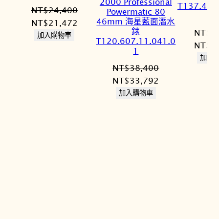
2000 Professional
T137.407
NT$
24,400
Powermatic 80
46mm 海星藍面潛水
原
目
NT$
21,472
錶
NT$
2
始
前
加入購物車
T120.607.11.041.0
原
NT$
2
價
價
1
始
加入
格：
格：
NT$
38,400
價
NT$24,400。
NT$21,472。
原
目
NT$
33,792
格：
始
前
加入購物車
NT$2
價
價
格：
格：
NT$38,400。
NT$33,792。