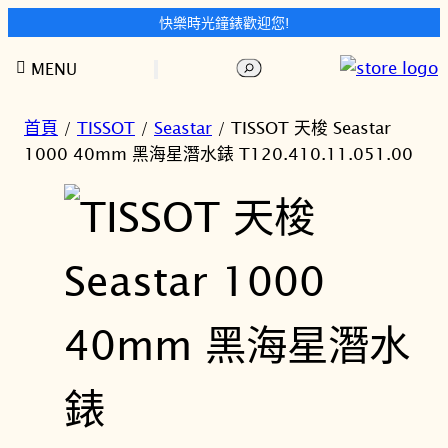
快樂時光鐘錶歡迎您!
跳
搜
MENU
至
尋
主
要
首頁
/
TISSOT
/
Seastar
/ TISSOT 天梭 Seastar
內
1000 40mm 黑海星潛水錶 T120.410.11.051.00
容