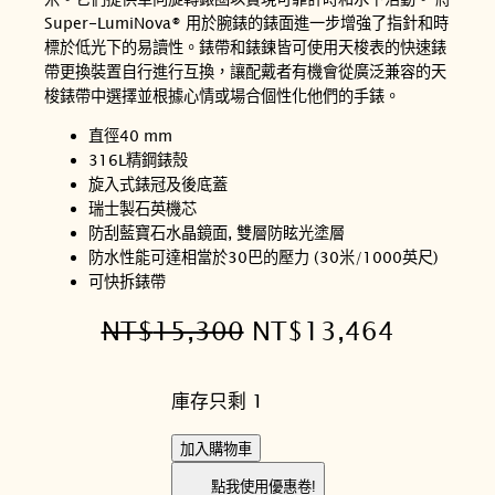
Super-LumiNova® 用於腕錶的錶面進一步增強了指針和時
標於低光下的易讀性。錶帶和錶鍊皆可使用天梭表的快速錶
帶更換裝置自行進行互換，讓配戴者有機會從廣泛兼容的天
梭錶帶中選擇並根據心情或場合個性化他們的手錶。
直徑40 mm
316L精鋼錶殼
旋入式錶冠及後底蓋
瑞士製石英機芯
防刮藍寶石水晶鏡面, 雙層防眩光塗層
防水性能可達相當於30巴的壓力 (30米/1000英尺)
可快拆錶帶
原
目
NT$
15,300
NT$
13,464
始
前
庫存只剩 1
價
價
格
格
T
加入購物車
I
：
：
點我使用優惠卷!