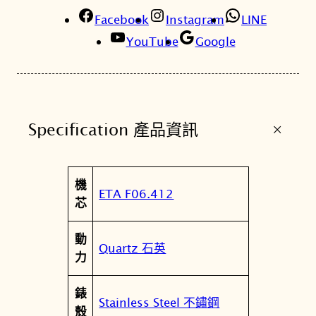
4
Facebook
0
Instagram
LINE
m
YouTube
Google
m
黑
海
星
+
Specification 產品資訊
潛
水
錶
屬
機
T
值
ETA F06.412
性
芯
1
2
動
0
Quartz 石英
力
.
4
錶
1
Stainless Steel 不鏽鋼
殼
0