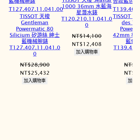
1000 36mm 水藍海
星潛水錶
TISSOT 天梭
TISSOT 天
T120.210.11.041.0
Gentleman
des To
0
Powermatic 80
Powerm
Silicium 矽游絲 紳士
42mm 杜
NT$
14,100
藍機械腕錶
藍色
原
目
NT$
12,408
T127.407.11.041.0
T139.407
始
前
加入購物車
0
價
價
NT$
28,900
NT$
2
格：
格：
原
目
原
NT$
25,432
NT$
2
NT$14,100。
NT$12,408。
始
前
始
加入購物車
加入
價
價
價
格：
格：
格：
NT$28,900。
NT$25,432。
NT$2