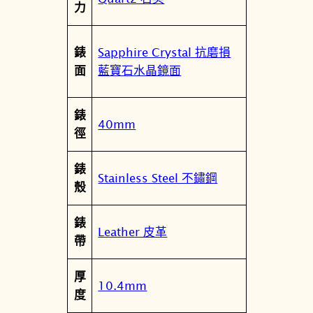
力
1
0
.
Sapphire Crystal 抗磨損
錶
1
藍寶石水晶鏡面
面
6
.
錶
0
40mm
徑
4
1
錶
.
Stainless Steel 不鏽鋼
殼
0
0
錶
數
Leather 皮革
帶
量
厚
10.4mm
度