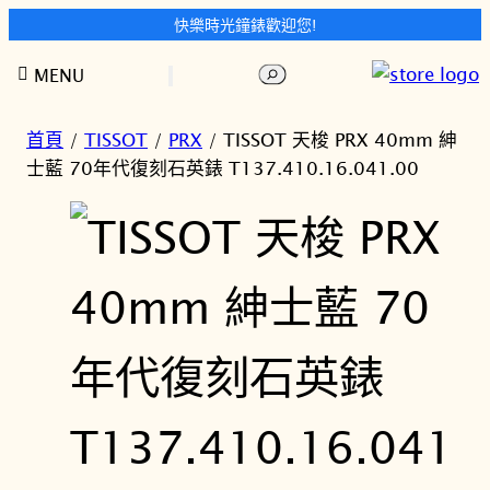
快樂時光鐘錶歡迎您!
跳
搜
MENU
至
尋
主
要
首頁
/
TISSOT
/
PRX
/ TISSOT 天梭 PRX 40mm 紳
內
士藍 70年代復刻石英錶 T137.410.16.041.00
容