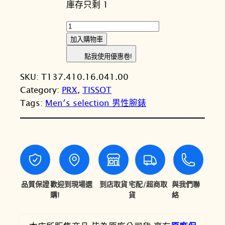
庫存只剩 1
價
價
格
格
T
I
：
：
加入購物車
S
N
N
點我使用優惠卷!
S
T
T
SKU:
T137.410.16.041.00
O
Category:
PRX
, 
TISSOT
T
$
$
Tags:
Men′s selection 男性腕錶
天
1
1
梭
1
0
P
R
,
,
X
4
0
4
0
3
0
品質保證
歡迎到現場選
到店取貨
宅配/超商取
與我們聯
m
購!
貨
絡
0
2
m
。
。
紳