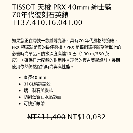
TISSOT 天梭 PRX 40mm 紳士藍
70年代復刻石英錶
T137.410.16.041.00
如果您正在尋找一款纖薄光滑、具有70 年代風格的腕錶，
PRX 腕錶就是您的最佳選擇。PRX 是每個錶迷願望清單上的
必備時尚單品。防水深度高達10 巴（100 m/330 英
尺），確保日常配戴的耐用性。現代的復古美學設計，長期
使用依然仍然保持時尚與高性能。
直徑40 mm
316L精鋼錶殼
瑞士製石英機芯
防刮藍寶石水晶鏡面
可快拆錶帶
原
目
NT$
11,400
NT$
10,032
始
前