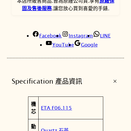
本店所販售商品.皆為原廠公司貨.享有
原廠保
士
固及售後服務
.讓您放心買到喜愛的手錶.
藍
7
0
年
Facebook
Instagram
LINE
代
YouTube
Google
復
刻
石
英
+
Specification 產品資訊
錶
T
1
屬
機
3
值
ETA F06.115
性
芯
7
.
動
4
Quartz 石英