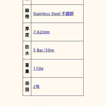
錶
錶
T
Stainless Steel 不鏽鋼
帶
1
2
厚
2
7.62mm
度
.
4
防
2
5 Bar/50m
水
3
.
重
1
110g
量
1
.
保
0
2年
固
3
3
.