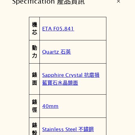
+
Specification 產品資訊
o
o
n
屬
機
p
值
ETA F05.841
性
芯
h
a
動
s
Quartz 石英
力
e
羅
馬
Sapphire Crystal 抗磨損
錶
銀
藍寶石水晶鏡面
面
月
相
錶
顯
40mm
徑
示
三
錶
針
Stainless Steel 不鏽鋼
殼
腕