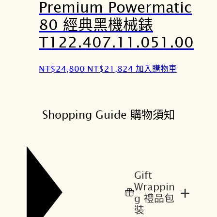
Premium Powermatic
2
2
80 經典黑機械錶
4
1
,
,
T122.407.11.051.00
8
8
0
2
原
目
NT$
24,800
NT$
21,824
加入購物車
0
4
始
前
。
。
價
價
格
格
Shopping Guide 購物須知
：
：
N
N
T
T
$
$
2
2
Gift
4
1
Wrappin
+
,
,
g 禮品包
8
8
裝