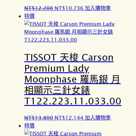
原
目
NT$
12,200
NT$
10,736
加入購物車
始
前
特價
價
價
格
格
：
：
N
N
TISSOT 天梭 Carson
T
T
$
$
Premium Lady
1
1
Moonphase 羅馬銀 月
2
0
,
,
相顯示三針女錶
2
7
T122.223.11.033.00
0
3
0
6
原
目
NT$
13,800
NT$
12,144
加入購物車
。
。
始
前
特價
價
價