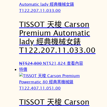
格
格
：
：
N
N
TISSOT 天梭 Carson
T
T
$
$
Premium Automatic
1
1
lady 經典機械女錶
3
2
,
,
T122.207.11.033.00
8
1
0
4
原
目
NT$
24,800
NT$
21,824
查看內容
0
4
始
前
特價
。
。
價
價
格
格
：
：
N
N
TISSOT 天梭 Carson
T
T
$
$