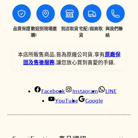
a
,
,
r
8
1
s
0
4
o
品質保證
歡迎到現場選
到店取貨
宅配/超商取
與我們聯
n
購!
貨
絡
0
4
P
。
。
r
本店所販售商品.皆為原廠公司貨.享有
原廠保
e
固及售後服務
.讓您放心買到喜愛的手錶.
m
i
u
m
Facebook
Instagram
LINE
G
YouTube
Google
e
n
t
M