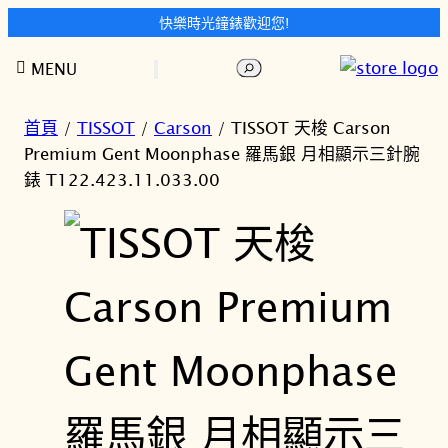
快樂時光鐘錶歡迎您!
跳
搜
MENU
至
尋
主
要
首頁
/
TISSOT
/
Carson
/ TISSOT 天梭 Carson
內
Premium Gent Moonphase 羅馬銀 月相顯示三針腕
容
錶 T122.423.11.033.00