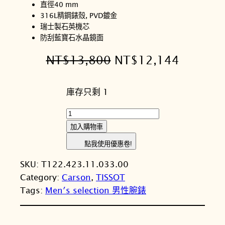
直徑40 mm
316L精鋼錶殼, PVD鍍金
瑞士製石英機芯
防刮藍寶石水晶鏡面
原
目
NT$
13,800
NT$
12,144
始
前
庫存只剩 1
價
價
格
格
T
I
：
：
加入購物車
S
N
N
點我使用優惠卷!
S
T
T
SKU:
T122.423.11.033.00
O
Category:
Carson
, 
TISSOT
T
$
$
Tags:
Men′s selection 男性腕錶
天
1
1
梭
3
2
C