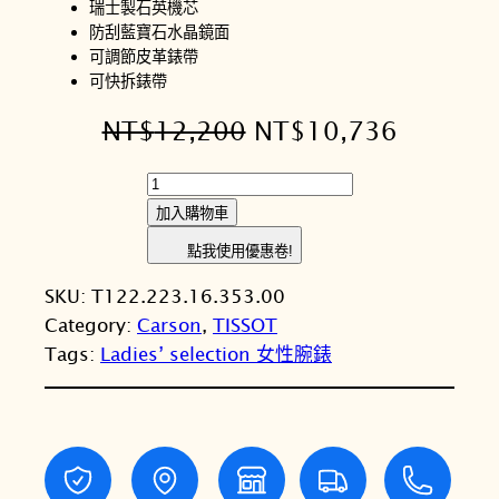
瑞士製石英機芯
防刮藍寶石水晶鏡面
可調節皮革錶帶
可快拆錶帶
原
目
NT$
12,200
NT$
10,736
始
前
T
價
價
I
加入購物車
S
格
格
點我使用優惠卷!
S
：
：
SKU:
T122.223.16.353.00
O
N
N
Category:
Carson
, 
TISSOT
T
Tags:
Ladies’ selection 女性腕錶
天
T
T
梭
$
$
C
1
1
a
r
2
0