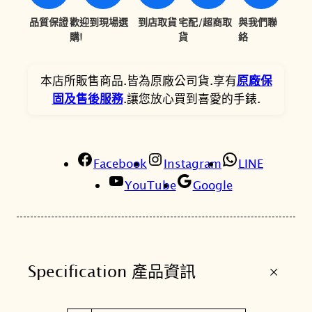
s
,
,
o
品質保證
歡迎到現場選
到店取貨
宅配/超商取
與我們聯
2
7
n
購!
貨
絡
P
0
3
r
本店所販售商品.皆為原廠公司貨.享有
原廠保
0
6
e
固及售後服務
.讓您放心買到喜愛的手錶.
。
。
m
i
u
m
Facebook
Instagram
LINE
L
YouTube
Google
a
d
y
M
+
Specification 產品資訊
o
o
n