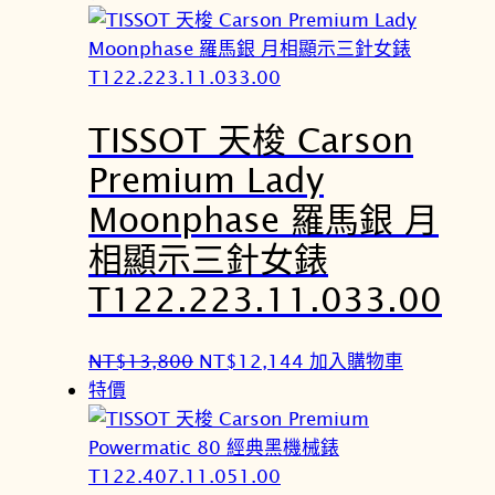
價
價
格
格
：
：
N
N
TISSOT 天梭 Carson
T
T
$
$
Premium Lady
1
1
Moonphase 羅馬銀 月
3
2
,
,
相顯示三針女錶
8
1
T122.223.11.033.00
0
4
0
4
原
目
NT$
13,800
NT$
12,144
加入購物車
。
。
始
前
特價
價
價
格
格
：
：