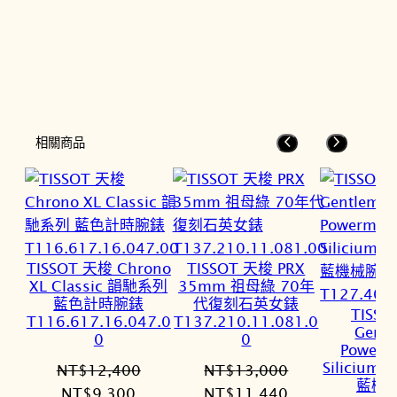
相關商品
TISSOT 天梭 Chrono
TISSOT 天梭 PRX
XL Classic 韻馳系列
35mm 祖母綠 70年
藍色計時腕錶
代復刻石英女錶
TISS
T116.617.16.047.0
T137.210.11.081.0
Gent
0
0
Powerm
Siliciu
NT$
12,400
NT$
13,000
藍機
原
目
原
目
NT$
9,300
NT$
11,440