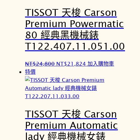
N
N
TISSOT 天梭 Carson
T
T
$
$
Premium Powermatic
1
1
80 經典黑機械錶
3
2
,
,
T122.407.11.051.00
8
1
0
4
原
目
NT$
24,800
NT$
21,824
加入購物車
0
4
始
前
特價
。
。
價
價
格
格
：
：
N
N
TISSOT 天梭 Carson
T
T
$
$
Premium Automatic
2
2
lady 經典機械女錶
4
1