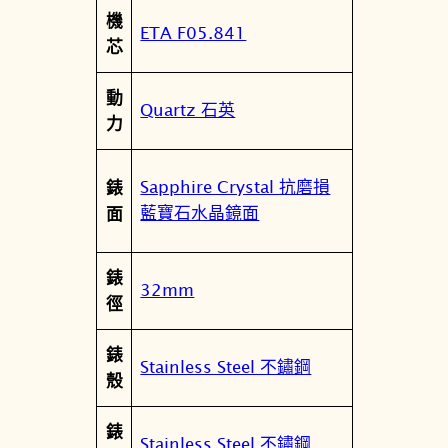
屬
機
p
值
ETA F05.841
性
芯
h
a
動
s
Quartz 石英
力
e
卡
森
Sapphire Crystal 抗磨損
錶
系
藍寶石水晶鏡面
面
列
月
錶
相
32mm
徑
女
錶
錶
T
Stainless Steel 不鏽鋼
殼
1
2
錶
2
Stainless Steel 不鏽鋼