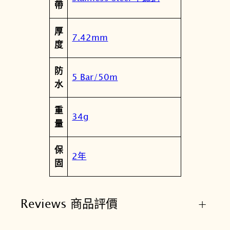
帶
.
2
厚
2
7.42mm
度
3
.
防
1
5 Bar/50m
水
6
.
重
3
34g
量
5
3
保
.
2年
固
0
0
數
Reviews 商品評價
+
量