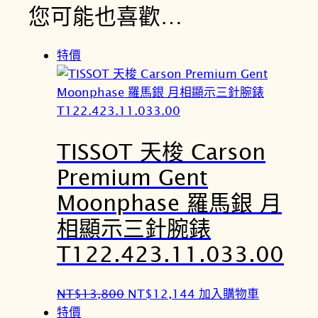
您可能也喜歡…
特價
TISSOT 天梭 Carson
Premium Gent
Moonphase 羅馬銀 月
相顯示三針腕錶
T122.423.11.033.00
原
目
NT$
13,800
NT$
12,144
加入購物車
始
前
特價