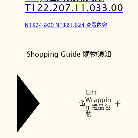
,
,
T122.207.11.033.00
8
8
0
2
原
目
NT$
24,800
NT$
21,824
查看內容
0
4
始
前
。
。
價
價
格
格
Shopping Guide 購物須知
：
：
N
N
T
T
$
$
2
2
Gift
4
1
Wrappin
+
,
,
g 禮品包
8
8
裝
0
2
0
4
。
。