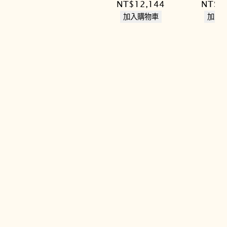
原
目
原
NT$
12,144
NT$
1
價
價
始
前
始
加入購物車
加入
格：
格：
價
價
價
NT$24,800。
NT$21,824。
格：
格：
格：
NT$13,800。
NT$12,144。
NT$1