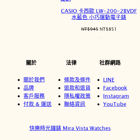
價
CASIO 卡西歐 LW-200-2BVDF
商
水藍色 小巧運動電子錶
品
原
目
NT$
945
NT$
851
始
前
價
價
格：
格：
NT$945。
NT$851。
關於
法律
社群網路
關於我們
條款及條件
LINE
品牌
退款和退貨
Facebook
客戶服務
隱私權政策
Instagram
付款 & 運送
聯絡資訊
YouTube
快樂時光鐘錶 Mira Vista Watches