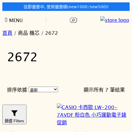
佳節優惠中, 使用優惠碼(new1000/new500)!
跳
搜
MENU
至
尋
主
首頁
/ 商品 機芯 / 2672
要
內
2672
容
依
排序依據
顯示所有 7 筆結果
最
新
項
目
篩選 Filters
特
促銷
排
價