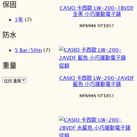
保固
價
CASIO 卡西歐 LW-200-1BVDF
商
全黑 小巧運動電子錶
品
1年
(7)
原
目
NT$
945
NT$
851
始
前
防水
價
價
格：
格：
5 Bar/50m
(7)
NT$945。
NT$851。
重量
特
促銷
價
CASIO 卡西歐 LW-200-2AVDF
商
藍色 小巧運動電子錶
品
原
目
NT$
945
NT$
851
始
前
價
價
格：
格：
NT$945。
NT$851。
特
促銷