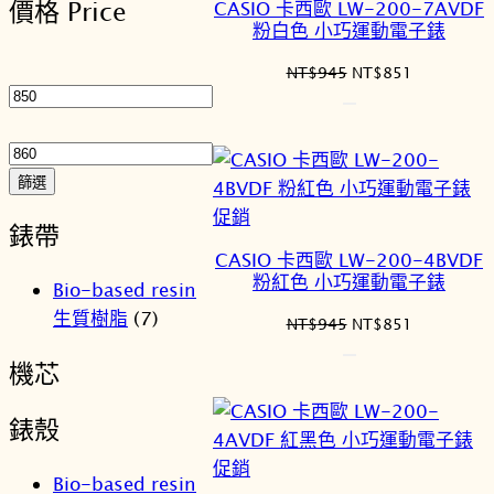
價格 Price
CASIO 卡西歐 LW-200-7AVDF
序
商
粉白色 小巧運動電子錶
品
最
原
目
NT$
945
NT$
851
低
始
前
價
價
價
最
格：
格：
格
高
NT$945。
NT$851。
價
篩選
格
特
促銷
錶帶
價
CASIO 卡西歐 LW-200-4BVDF
商
粉紅色 小巧運動電子錶
Bio-based resin
品
生質樹脂
(7)
原
目
NT$
945
NT$
851
始
前
機芯
價
價
格：
格：
NT$945。
NT$851。
錶殼
特
促銷
Bio-based resin