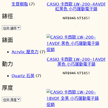
價
生質樹脂
(7)
CASIO 卡西歐 LW-200-4AVDF
商
紅黑色 小巧運動電子錶
品
錶徑
原
目
NT$
945
NT$
851
始
前
價
價
格：
格：
錶面
NT$945。
NT$851。
特
促銷
Acrylic 壓克力
(7)
價
CASIO 卡西歐 LW-200-1AVDF
商
動力
黑色 小巧運動電子錶
品
原
目
NT$
945
NT$
851
Quartz 石英
(7)
始
前
價
價
厚度
格：
格：
NT$945。
NT$851。
特
促銷