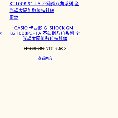
特
促銷
價
CASIO 卡西歐 G-SHOCK GM-
商
太
B2100BPC-1A 不鏽鋼八角系列 全
品
光譜太陽能數位指針錶
原
目
NT$
20,000
NT$
16,600
始
前
查看內容
價
價
格：
格：
5,355。
NT$20,000。
NT$16,600。