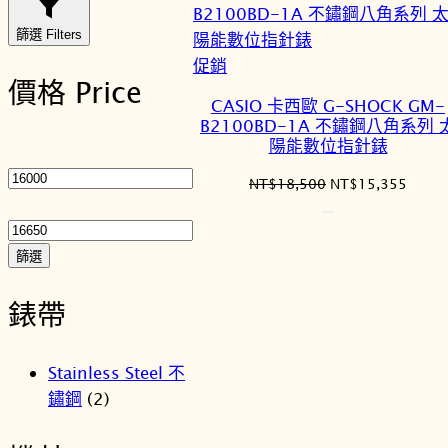
篩選 Filters
特
促銷
價格 Price
價
CASIO 卡西歐 G-SHOCK GM-
商
B2100BD-1A 不鏽鋼八角系列 
品
陽能數位指針錶
最
低
原
目
NT$
18,500
NT$
15,355
價
最
始
前
格
高
價
價
格：
格：
價
篩選
NT$18,500。
NT$1
格
錶帶
Stainless Steel 不
鏽鋼
(2)