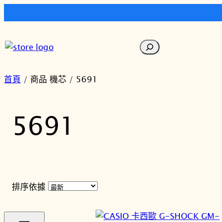
跳
至
搜
主
尋
要
內
首頁
/ 商品 機芯 / 5691
容
5691
排序依據