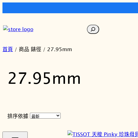
跳
至
搜
主
尋
要
內
首頁
/ 商品 錶徑 / 27.95mm
容
27.95mm
排序依據