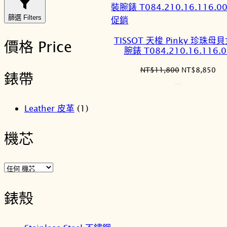
篩選 Filters
特
促銷
價
TISSOT 天梭 Pinky 珍珠母
價格 Price
商
腕錶 T084.210.16.116.0
品
原
目
NT$
11,800
NT$
8,850
錶帶
始
前
價
價
格：
格
Leather 皮革
(1)
NT$11,800。
NT
機芯
錶殼