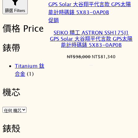
篩選 Filters
特
促銷
價格 Price
價
SEIKO 精工 ASTRON SSH175J1
商
GPS Solar 大谷翔平代言款 GPS太陽
品
能計時碼錶 5X83-0AP0B
錶帶
原
目
NT$
98,000
NT$
81,340
始
前
Titanium 鈦
價
價
合金
(1)
格：
格：
NT$98,000。
NT$81,34
機芯
錶殼