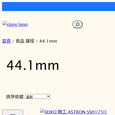
跳
至
搜
主
尋
要
內
首頁
/ 商品 錶徑 / 44.1mm
容
44.1mm
排序依據