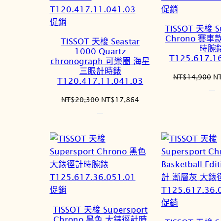
特
促銷
特
價
促銷
TISSOT 天梭 S
價
商
Chrono 賽
TISSOT 天梭 Seastar
商
品
時腕
1000 Quartz
T125.617.1
品
chronograph 可樂圈 海星
三眼計時錶
原
NT$
14,900
N
T120.417.11.041.03
始
價
原
目
NT$
20,300
NT$
17,864
格
始
前
N
價
價
格：
格：
NT$20,300。
NT$17,864。
特
促銷
價
特
促銷
TISSOT 天梭 Supersport
商
價
Chrono 黑色 大錶徑計時