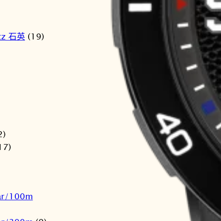
tz 石英
(19)
2)
17)
ar/100m