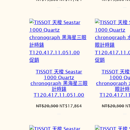
始
前
始
價
價
價
格：
格：
格
NT$19,800。
NT$17,424。
N
特
特
促銷
促銷
價
價
TISSOT 天梭 Seastar
TISSOT 天梭 
商
商
1000 Quartz
1000 Qu
品
品
chronograph 黑海星三眼
chronograp
計時錶
眼計時
T120.417.11.051.00
T120.417.1
原
目
原
NT$
20,300
NT$
17,864
NT$
20,300
N
始
前
始
價
價
價
格：
格：
格