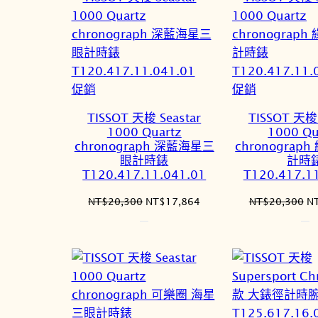
NT$20,300。
NT$17,864。
N
特
特
促銷
促銷
價
價
TISSOT 天梭 Seastar
TISSOT 天梭 
商
商
1000 Quartz
1000 Qu
品
品
chronograph 深藍海星三
chronograp
眼計時錶
計時
T120.417.11.041.01
T120.417.1
原
目
原
NT$
20,300
NT$
17,864
NT$
20,300
N
始
前
始
價
價
價
格：
格：
格
NT$20,300。
NT$17,864。
N