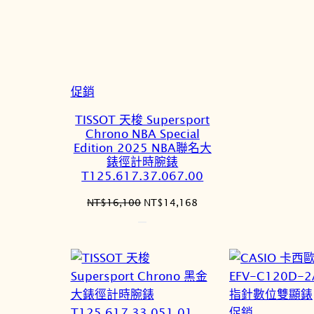
特
促銷
價
TISSOT 天梭 Supersport
商
Chrono NBA Special
品
Edition 2025 NBA聯名大
錶徑計時腕錶
T125.617.37.067.00
原
目
NT$
16,100
NT$
14,168
始
前
價
價
格：
格：
NT$16,100。
NT$14,168。
特
促銷