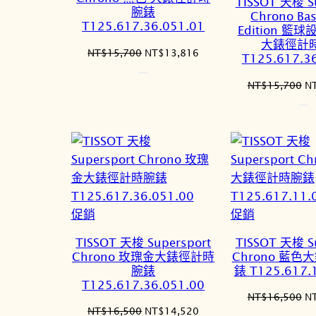
TISSOT 天梭 S
品
商
腕錶
Chrono Bas
T125.617.36.051.01
品
Edition 籃
大錶徑計
原
目
NT$
15,700
NT$
13,816
T125.617.3
始
前
價
價
原
NT$
15,700
N
格：
格：
始
NT$15,700。
NT$13,816。
價
格
N
特
特
促銷
促銷
價
價
TISSOT 天梭 Supersport
TISSOT 天梭 S
商
商
Chrono 玫瑰金大錶徑計時
Chrono 藍
品
品
腕錶
錶 T125.617.
T125.617.36.051.00
原
NT$
16,500
N
原
目
NT$
16,500
NT$
14,520
始