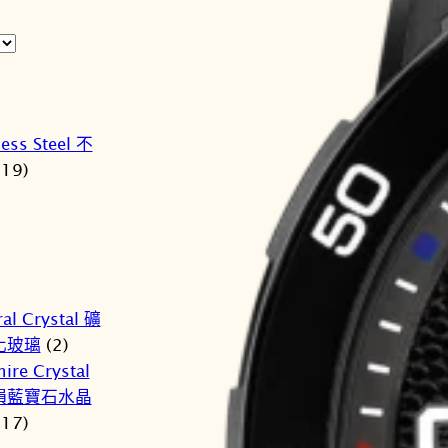
less Steel 不
(19)
al Crystal 礦
化玻璃
(2)
ire Crystal
損藍寶石水晶
(17)