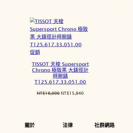
始
前
價
價
價
格
格：
格：
N
NT$16,500。
NT$14,520。
特
促銷
價
TISSOT 天梭 Supersport
商
Chrono 極致黑 大錶徑計
品
時腕錶
T125.617.33.051.00
原
目
NT$
18,000
NT$
15,840
始
前
價
價
格：
格：
NT$18,000。
NT$15,840。
關於
法律
社群網路