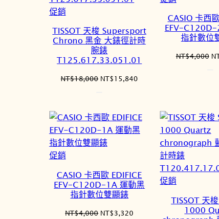
特
價
促銷
CASIO 卡西歐 
價
商
EFV-C120D
TISSOT 天梭 Supersport
商
品
指針數位
Chrono 黑金 大錶徑計時
品
腕錶
原
NT$
4,000
N
T125.617.33.051.01
始
價
原
目
NT$
18,000
NT$
15,840
格
始
前
N
價
價
格：
格：
NT$18,000。
NT$15,840。
特
促銷
價
CASIO 卡西歐 EDIFICE
商
特
促銷
EFV-C120D-1A 運動黑
品
價
指針數位雙顯錶
TISSOT 天梭 
商
1000 Qu
原
目
NT$
4,000
NT$
3,320
品