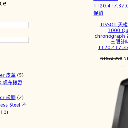
ce
序
特
促銷
價
TISSOT 天梭 
商
1000 Qu
品
chronograp
三眼計
T120.417.3
原
NT$
22,300
N
始
價
her 皮革
(5)
格
O 帆布錶帶
N
er 橡膠
(2)
less Steel 不
(10)