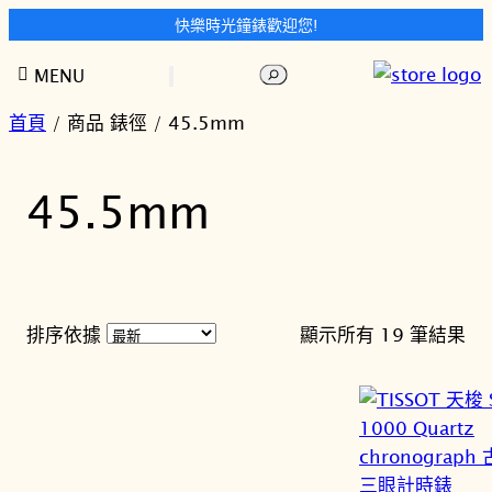
快樂時光鐘錶歡迎您!
跳
搜
MENU
至
尋
主
首頁
/ 商品 錶徑 / 45.5mm
要
內
45.5mm
容
依
排序依據
顯示所有 19 筆結果
最
新
項
目
排