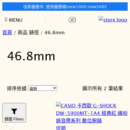
佳節優惠中, 使用優惠碼(new1000/new500)!
跳
搜
MENU
至
尋
主
首頁
/ 商品 錶徑 / 46.8mm
要
內
46.8mm
容
依
排序依據
顯示所有 2 筆結果
最
新
項
目
篩選 Filters
排
特
促銷