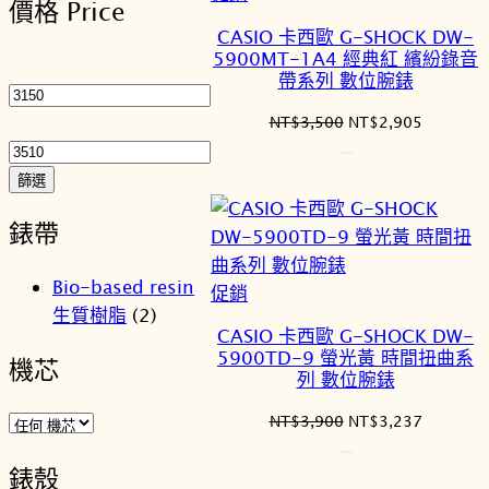
價格 Price
序
價
CASIO 卡西歐 G-SHOCK DW-
商
5900MT-1A4 經典紅 繽紛錄音
最
品
帶系列 數位腕錶
低
價
最
原
目
NT$
3,500
NT$
2,905
始
前
格
高
價
價
價
篩選
格：
格：
格
NT$3,500。
NT$2,9
錶帶
Bio-based resin
特
促銷
生質樹脂
(2)
價
CASIO 卡西歐 G-SHOCK DW-
商
5900TD-9 螢光黃 時間扭曲系
機芯
品
列 數位腕錶
原
目
NT$
3,900
NT$
3,237
始
前
價
價
錶殼