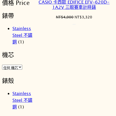
價格 Price
CASIO 卡西歐 EDIFICE EFV-620D-
商
1A2V 三眼賽車計時錶
品
錶帶
原
目
NT$
4,000
NT$
3,320
始
前
Stainless
價
價
格：
格：
Steel 不鏽
NT$4,000。
NT$3,320。
鋼
(1)
機芯
錶殼
Stainless
Steel 不鏽
鋼
(1)