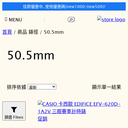
佳節優惠中, 使用優惠碼(new1000/new500)!
跳
搜
MENU
至
尋
主
首頁
/ 商品 錶徑 / 50.5mm
要
內
50.5mm
容
排序依據
顯示單一結果
篩選 Filters
特
促銷
價