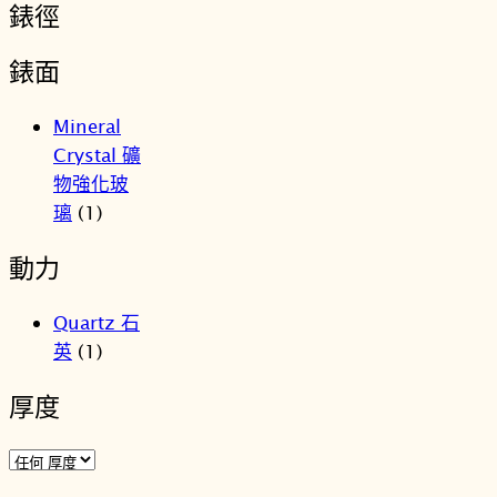
錶徑
錶面
Mineral
Crystal 礦
物強化玻
璃
(1)
動力
Quartz 石
英
(1)
厚度