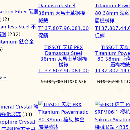
arbon Fiber 碳纖
維
(2)
tainless Steel 不
鏽鋼
(232)
特
特
促銷
促銷
itanium 鈦合金
價
價
TISSOT 天梭 PRX
TISSOT 天梭
6)
商
商
Damascus Steel
Titanium Powe
品
品
38mm 大馬士革鋼機
80 38mm 海
械錶
屬機械錶
T137.807.96.081.00
T137.807.44.
原
目
原
NT$
34,700
NT$
30,536
NT$
28,700
NT$
始
前
始
價
價
價
格：
格：
格：
ineral Crystal 礦
NT$34,700。
NT$30,536。
NT$
物強化玻璃
(83)
apphire Crystal
抗磨損藍寶石水晶