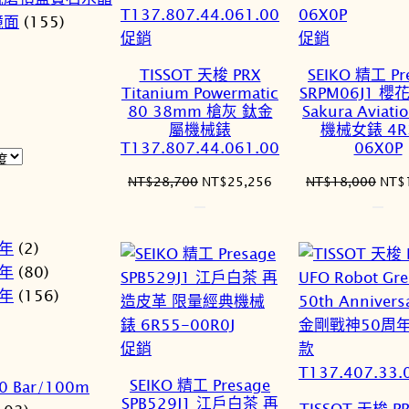
鏡面
(155)
特
特
促銷
促銷
價
價
TISSOT 天梭 PRX
SEIKO 精工 Pr
商
商
Titanium Powermatic
SRPM06J1 
品
品
80 38mm 槍灰 鈦金
Sakura Aviat
屬機械錶
機械女錶 4R
T137.807.44.061.00
06X0P
原
目
原
NT$
28,700
NT$
25,256
NT$
18,000
NT$
始
前
始
價
價
價
格：
格：
格：
1年
(2)
NT$28,700。
NT$25,256。
NT$
2年
(80)
3年
(156)
特
促銷
價
SEIKO 精工 Presage
0 Bar/100m
商
SPB529J1 江戶白茶 再
TISSOT 天梭 P