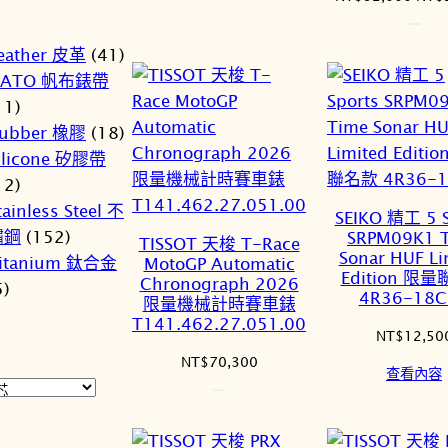
始
價
eather 皮革
(41)
格：
NATO 帆布錶帶
NT$
11)
ubber 橡膠
(18)
ilicone 矽膠帶
12)
tainless Steel 不
SEIKO 精工 5 S
鏽鋼
(152)
SRPM09K1 
TISSOT 天梭 T-Race
Sonar HUF Li
itanium 鈦合金
MotoGP Automatic
Edition 限
Chronograph 2026
5)
4R36-18C
限量機械計時賽車錶
T141.462.27.051.00
NT$
12,50
NT$
70,300
查看內容