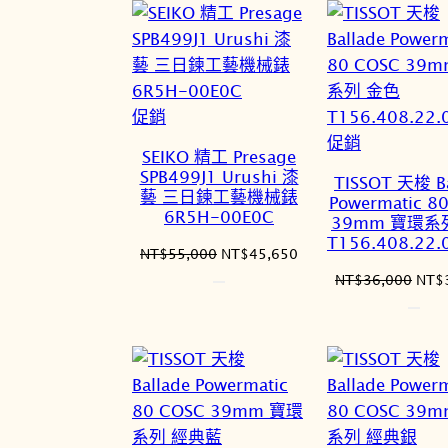
NT$36,000。
NT$31,680。
NT$
特
促銷
價
特
促銷
SEIKO 精工 Presage
商
價
SPB499J1 Urushi 漆
TISSOT 天梭 Ba
品
商
藝 三日鍊工藝機械錶
Powermatic 8
6R5H-00E0C
品
39mm 寶環系
T156.408.22.
原
目
NT$
55,000
NT$
45,650
始
前
原
NT$
36,000
NT$
價
價
始
格：
格：
價
NT$55,000。
NT$45,650。
格：
NT$