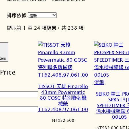
排序依據
依
顯示第 1 至 24 項結果，共 238 項
最
新
項
目
ters
排
Price
序
特
促銷
TISSOT 天梭 Pinarello
價
43mm Powermatic
SEIKO 精工 PR
商
80 COSC 特別聯名機
SPB513J
械錶
品
SPEEDTIMER
T162.408.97.061.00
潛水機械腕錶 6
00L0S
NT$
52,500
原
NT$
32,000
NT$