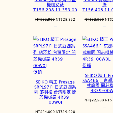
機械女錶
綠
T156.208.11.353.00
T156.408.11.
原
目
原
NT$
32,900
NT$
28,952
NT$
32,900
NT$
始
前
始
價
價
價
格：
格：
格：
NT$32,900。
NT$28,952。
NT$
特
促銷
特
價
促銷
SEIKO 精工 Pr
價
商
SSA466J1 京
SEIKO 精工 Presage
商
品
式庭園 開芯
SRPL97J1 日式庭園系
4R39-00W
品
列 落羽松 台灣限定 開
芯機械錶 4R39-
原
NT$
22,500
NT$
00W0J
始
價
原
目
NT$
24,000
NT$
19,920