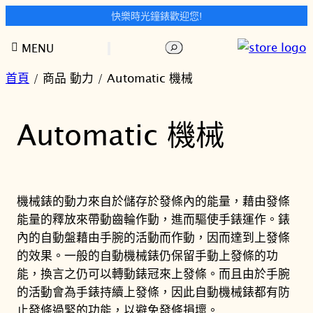
快樂時光鐘錶歡迎您!
跳
搜
MENU
至
尋
主
首頁
/ 商品 動力 / Automatic 機械
要
內
Automatic 機械
容
機械錶的動力來自於儲存於發條內的能量，藉由發條
能量的釋放來帶動齒輪作動，進而驅使手錶運作。錶
內的自動盤藉由手腕的活動而作動，因而達到上發條
的效果。一般的自動機械錶仍保留手動上發條的功
能，換言之仍可以轉動錶冠來上發條。而且由於手腕
的活動會為手錶持續上發條，因此自動機械錶都有防
止發條過緊的功能，以避免發條損壞。