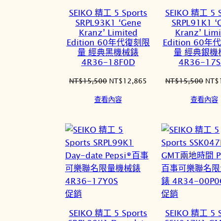
價
價
SEIKO 精工 5 Sports
SEIKO 精工 5 S
商
商
SRPL93K1 ‘Gene
SRPL91K1 ‘
品
品
Kranz’ Limited
Kranz’ Limi
Edition 60年代復刻限
Edition 60
量 經典黑機械錶
量 經典銀機
4R36-18F0D
4R36-17S
原
目
原
NT$
15,500
NT$
12,865
NT$
15,500
NT$
始
前
始
查看內容
查看內容
價
價
價
格：
格：
格：
NT$15,500。
NT$12,865。
NT$
特
特
促銷
促銷
價
價
SEIKO 精工 5 Sports
SEIKO 精工 5 S
商
商