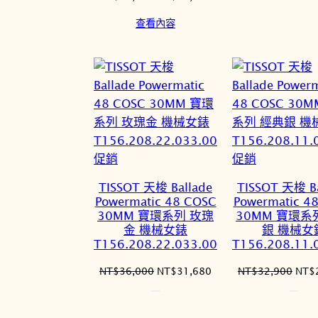
格：
始
前
查看內容
NT$
價
價
格：
格：
NT$24,000。
NT$19,920。
特
特
促銷
促銷
價
價
TISSOT 天梭 Ballade
TISSOT 天梭 Ba
商
商
Powermatic 48 COSC
Powermatic 4
品
品
30MM 寶環系列 玫瑰
30MM 寶環系
金 機械女錶
銀 機械女
T156.208.22.033.00
T156.208.11.
原
目
原
NT$
36,000
NT$
31,680
NT$
32,900
NT$
始
前
始
價
價
價
格：
格：
格：