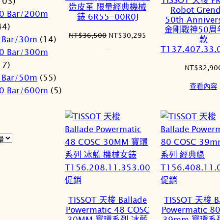
103)
品
造皮革 限量經典機械
Robot Grend
0 Bar/200m
錶 6R55-00R0J
50th Anniver
44)
金剛戰神50周
原
目
NT$
36,500
NT$
30,295
 Bar/30m
(14)
款
始
前
T137.407.33.
0 Bar/300m
價
價
17)
格：
格：
NT$
32,90
 Bar/50m
(55)
NT$36,500。
NT$30,295。
查看內容
0 Bar/600m
(5)
特
特
促銷
促銷
價
價
TISSOT 天梭 Ballade
TISSOT 天梭 Ba
商
商
Powermatic 48 COSC
Powermatic 8
品
品
30MM 寶環系列 冰藍
39mm 寶環系