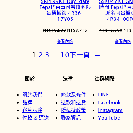
SRPL99K1 Day-date
SSK047K1 
品
品
Pepsi®百事可樂聯名限
時間 Pepsi®
量機械錶 4R36-
聯名限量機
17Y0S
4R34-00P
原
目
原
NT$
10,500
NT$
8,715
NT$
15,500
NT$
始
前
始
查看內容
查看內容
價
價
價
格：
格：
格：
1
2
3
…
10
下一頁
→
NT$10,500。
NT$8,715。
NT$
關於
法律
社群網路
關於我們
條款及條件
LINE
品牌
退款和退貨
Facebook
客戶服務
隱私權政策
Instagram
付款 & 運送
聯絡資訊
YouTube