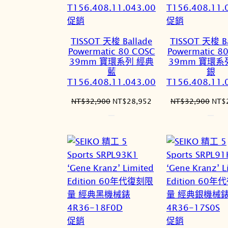
特
特
促銷
促銷
價
價
TISSOT 天梭 Ballade
TISSOT 天梭 Ba
商
商
Powermatic 80 COSC
Powermatic 8
品
品
39mm 寶環系列 經典
39mm 寶環系
藍
銀
T156.408.11.043.00
T156.408.11.
原
目
原
NT$
32,900
NT$
28,952
NT$
32,900
NT$
始
前
始
價
價
價
格：
格：
格：
NT$32,900。
NT$28,952。
NT$
特
特
促銷
促銷