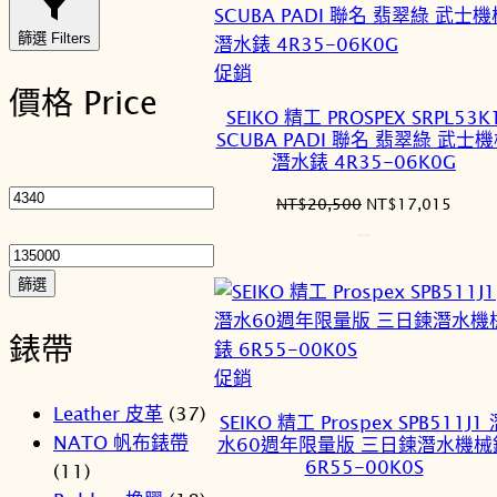
篩選 Filters
特
促銷
價格 Price
價
SEIKO 精工 PROSPEX SRPL53K
商
SCUBA PADI 聯名 翡翠綠 武士
品
潛水錶 4R35-06K0G
最
低
原
目
NT$
20,500
NT$
17,015
價
最
始
前
格
高
價
價
格：
格：
價
篩選
NT$20,500。
NT$1
格
錶帶
特
促銷
價
Leather 皮革
(37)
SEIKO 精工 Prospex SPB511J1
商
NATO 帆布錶帶
水60週年限量版 三日鍊潛水機械
品
6R55-00K0S
(11)