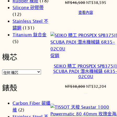
Rubber 橡膠
(18)
原
目
NT$
46,500
NT$
38,595
Silicone 矽膠帶
始
前
查看內容
(12)
價
價
格：
格：
Stainless Steel 不
NT$46,500。
NT$3
鏽鋼
(131)
Titanium 鈦合金
(5)
機芯
特
促銷
價
SEIKO 精工 PROSPEX SPB375J
商
SCUBA PADI 潛水機械錶 6R35
品
02C0U
錶殼
原
目
NT$
38,800
NT$
32,204
始
前
價
價
Carbon Fiber 碳纖
格：
格：
NT$38,800。
NT$3
維
(2)
Stainless Steel 不