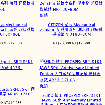
項
目
排
特
促銷
序
價
辰 Mechanical
CITIZEN 星辰 Mechanical
商
鈦度系列 海藍 超級鈦機
Zenshin 新鈦度系列 湖水綠 超級鈦
品
0180-80L
機械錶 NJ0180-80M
原
目
原
目
00
NT$
17,680
NT$
20,800
NT$
17,680
始
前
始
前
價
價
價
價
格：
格：
格：
格：
NT$20,800。
NT$17,680。
NT$20,800。
NT$17,6
特
促銷
ports SRPL85K1 個
價
錶 4R36-17K0D
SEIKO 精工 PROSPEX SRPL81K1
商
JAWS 50th Anniversary Limited
原
目
00
NT$
12,035
品
Edition 大白鯊50週年紀念 機械潛