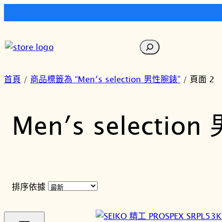
跳
至
搜
主
尋
要
內
首頁
/
商品標籤為 “Men′s selection 男性腕錶”
/ 頁面 2
容
Men′s selectio
排序依據