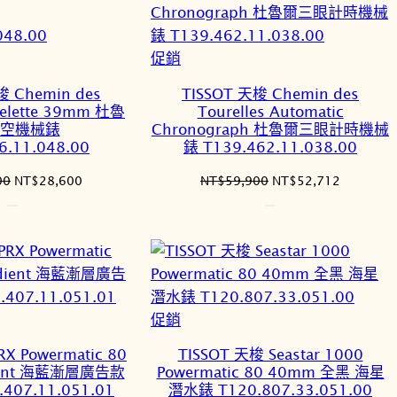
特
促銷
價
梭 Chemin des
TISSOT 天梭 Chemin des
商
uelette 39mm 杜魯
Tourelles Automatic
品
鏤空機械錶
Chronograph 杜魯爾三眼計時機械
6.11.048.00
錶 T139.462.11.038.00
原
目
原
目
00
NT$
28,600
NT$
59,900
NT$
52,712
始
前
始
前
價
價
價
價
格：
格：
格：
格：
NT$32,500。
NT$28,600。
NT$59,900。
NT$52,7
特
促銷
價
X Powermatic 80
TISSOT 天梭 Seastar 1000
商
ient 海藍漸層廣告款
Powermatic 80 40mm 全黑 海星
品
407.11.051.01
潛水錶 T120.807.33.051.00