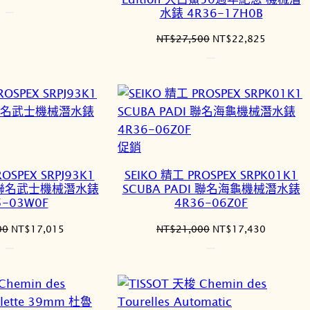
始
前
水錶 4R36-17H0B
價
價
格：
格：
原
目
NT$
27,500
NT$
22,825
NT$14,500。
NT$12,035。
始
前
價
價
格：
格：
NT$27,500。
NT$22,8
特
促銷
價
OSPEX SRPJ93K1
SEIKO 精工 PROSPEX SRPK01K1
商
DI 聯名武士機械潛水錶
SCUBA PADI 聯名海龜機械潛水錶
品
5-03W0F
4R36-06Z0F
原
目
原
目
00
NT$
17,015
NT$
21,000
NT$
17,430
始
前
始
前
價
價
價
價
格：
格：
格：
格：
NT$20,500。
NT$17,015。
NT$21,000。
NT$17,4