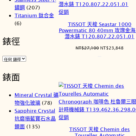
鏽鋼
(207)
特
促銷
Titanium 鈦合金
價
(6)
TISSOT 天梭 Seastar 1000
商
Powermatic 80 40mm 玫瑰金
品
潛水錶 T120.807.22.051.01
錶徑
原
目
NT$
27,100
NT$
23,848
始
前
價
價
格：
格：
NT$27,100。
NT$2
錶面
Mineral Crystal 礦
物強化玻璃
(78)
Sapphire Crystal
特
促銷
抗磨損藍寶石水晶
價
鏡面
(135)
TISSOT 天梭 Chemin des
商
Tourelles Automatic