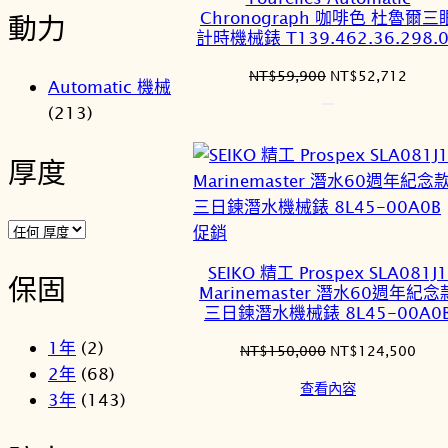
品
Chronograph 咖啡色 杜魯爾三
動力
計時機械錶 T139.462.36.298.
原
目
NT$
59,900
NT$
52,712
Automatic 機械
始
前
(213)
價
價
格：
格：
厚度
NT$59,900。
NT$5
特
促銷
價
SEIKO 精工 Prospex SLA081J1
保固
商
Marinemaster 潛水60週年紀念
品
三日鍊潛水機械錶 8L45-00A0
1年
(2)
原
目
NT$
150,000
NT$
124,500
始
前
2年
(68)
查看內容
價
價
3年
(143)
格：
格：
NT$150,000。
NT$