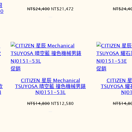
眼
原
目
NT$
24,400
NT$
21,472
NT$
24,4
00
始
前
價
價
格：
格：
NT$24,400。
NT$21,472。
2,712。
特
特
促銷
促銷
價
價
CITIZEN 星辰 Mechanical
CITIZEN 星
商
商
款
TSUYOSA 晴空藍 撞色機械男錶
TSUYOSA
品
品
B
NJ0151-53L
NJ0
原
目
NT$
14,800
NT$
12,580
NT$
14,8
始
前
價
價
格：
格：
124,500。
NT$14,800。
NT$12,580。