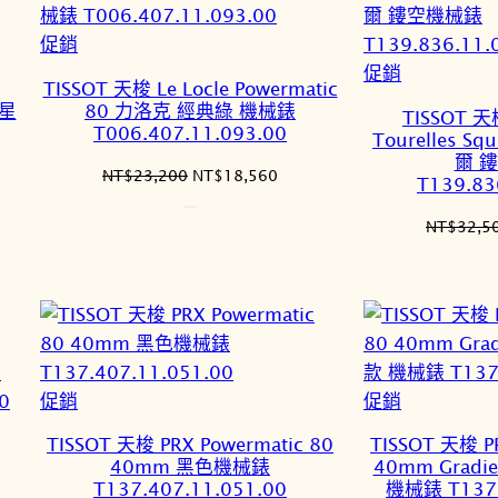
特
促銷
價
特
促銷
TISSOT 天梭 Le Locle Powermatic
商
價
海星
80 力洛克 經典綠 機械錶
TISSOT 天
品
商
T006.407.11.093.00
Tourelles Sq
品
爾 
原
目
NT$
23,200
NT$
18,560
T139.83
始
前
價
價
NT$
32,5
格：
格：
3,848。
NT$23,200。
NT$18,560。
特
特
促銷
促銷
價
價
TISSOT 天梭 PRX Powermatic 80
TISSOT 天梭 PR
商
商
40mm 黑色機械錶
40mm Grad
品
品
T137.407.11.051.00
機械錶 T137.