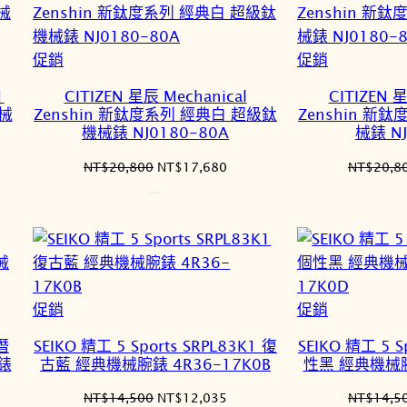
特
特
促銷
促銷
價
價
1
CITIZEN 星辰 Mechanical
CITIZEN 星
商
商
機械
Zenshin 新鈦度系列 經典白 超級鈦
Zenshin 新
品
品
機械錶 NJ0180-80A
械錶 NJ
原
目
NT$
20,800
NT$
17,680
NT$
20,8
始
前
價
價
格：
格：
7,015。
NT$20,800。
NT$17,680。
特
特
促銷
促銷
價
價
 潛
SEIKO 精工 5 Sports SRPL83K1 復
SEIKO 精工 5 S
商
商
錶
古藍 經典機械腕錶 4R36-17K0B
性黑 經典機械腕
品
品
原
目
NT$
14,500
NT$
12,035
NT$
14,5