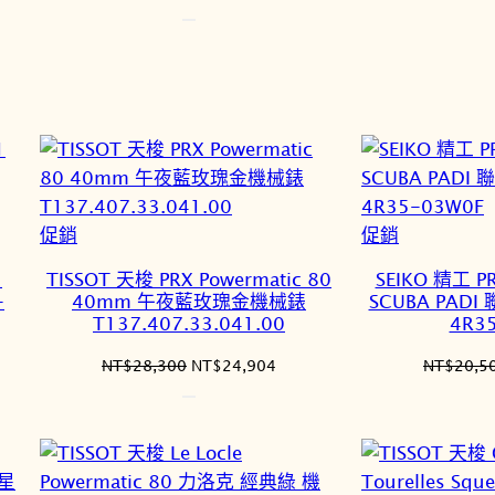
始
前
價
價
格：
格：
NT$14,500。
NT$12,035。
8,595。
特
特
促銷
促銷
價
價
1
TISSOT 天梭 PRX Powermatic 80
SEIKO 精工 PR
商
商
-
40mm 午夜藍玫瑰金機械錶
SCUBA PA
品
品
T137.407.33.041.00
4R3
原
目
NT$
28,300
NT$
24,904
NT$
20,5
始
前
價
價
格：
格：
2,204。
NT$28,300。
NT$24,904。