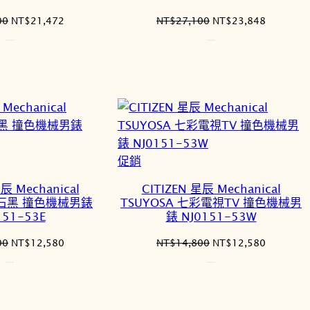
原
目
原
目
00
NT$
21,472
NT$
27,100
NT$
23,848
始
前
始
前
價
價
價
價
格：
格：
格：
格：
NT$24,400。
NT$21,472。
NT$27,100。
NT$23,8
特
促銷
價
辰 Mechanical
CITIZEN 星辰 Mechanical
商
 耀石黑 撞色機械男錶
TSUYOSA 七彩電視TV 撞色機械男
品
151-53E
錶 NJ0151-53W
原
目
原
目
00
NT$
12,580
NT$
14,800
NT$
12,580
始
前
始
前
價
價
價
價
格：
格：
格：
格：
NT$14,800。
NT$12,580。
NT$14,800。
NT$12,5