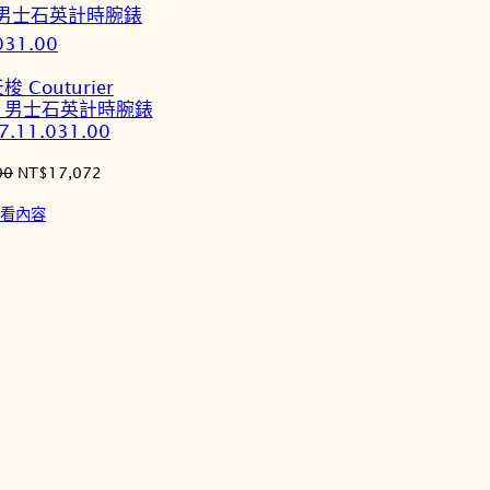
項
目
排
梭 Couturier
序
aph 男士石英計時腕錶
7.11.031.00
原
目
00
NT$
17,072
始
前
看內容
價
價
格：
格：
NT$19,400。
NT$17,072。