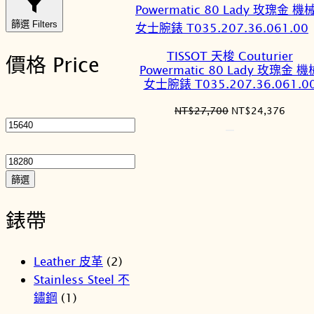
篩選 Filters
TISSOT 天梭 Couturier
價格 Price
Powermatic 80 Lady 玫瑰金 機
女士腕錶 T035.207.36.061.0
最
原
目
NT$
27,700
NT$
24,376
低
始
前
價
最
價
價
格：
格：
格
高
NT$27,700。
NT$2
價
篩選
格
錶帶
Leather 皮革
(2)
Stainless Steel 不
鏽鋼
(1)