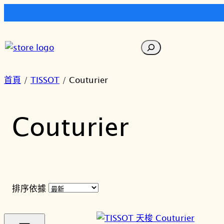
跳
至
搜
主
尋
要
內
首頁
/
TISSOT
/ Couturier
容
Couturier
排序依據