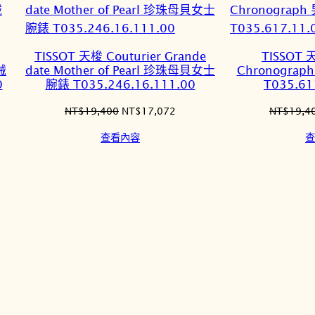
TISSOT 天梭 Couturier Grande
TISSOT 天
械
date Mother of Pearl 珍珠母貝女士
Chronogr
0
腕錶 T035.246.16.111.00
T035.61
原
目
NT$
19,400
NT$
17,072
NT$
19,4
始
前
查看內容
查
價
價
格：
格：
4,376。
NT$19,400。
NT$17,072。