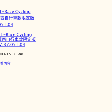
最
新
項
目
排
T-Race Cycling
序
23 環西自行車款限定版
7.37.051.04
原
目
00
NT$
17,688
始
前
看內容
價
價
格：
格：
NT$20,100。
NT$17,688。