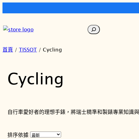
跳
至
搜
主
尋
要
內
首頁
/
TISSOT
/ Cycling
容
Cycling
自行車愛好者的理想手錶，將瑞士精準和製錶專業知識
排序依據