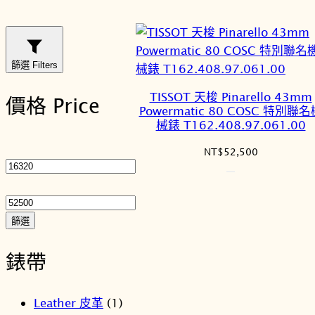
篩選 Filters
TISSOT 天梭 Pinarello 43mm
價格 Price
Powermatic 80 COSC 特別聯名
械錶 T162.408.97.061.00
最
NT$
52,500
低
價
最
格
高
價
篩選
格
錶帶
Leather 皮革
(1)