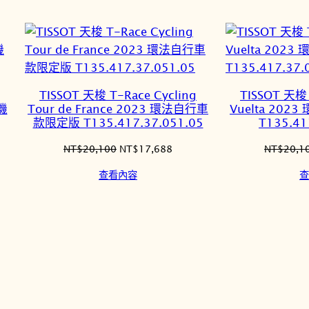
TISSOT 天梭 T-Race Cycling
TISSOT 天梭 
機
Tour de France 2023 環法自行車
Vuelta 20
款限定版 T135.417.37.051.05
T135.41
原
目
NT$
20,100
NT$
17,688
NT$
20,1
始
前
查看內容
查
價
價
格：
格：
NT$20,100。
NT$17,688。