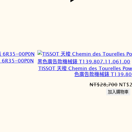
錶 6R35-00P0N
TISSOT 天梭 Chemin des Tourelles P
色廣告款機械錶 T139.807.
原
NT$
28,700
NT$
始
加入購物車
價
2,370。
格：
NT$2