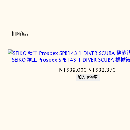
相關商品
SEIKO 精工 Prospex SPB143J1 DIVER SCUBA 機械
原
目
NT$
39,000
NT$
32,370
始
前
加入購物車
價
價
格：
格：
NT$39,000。
NT$3