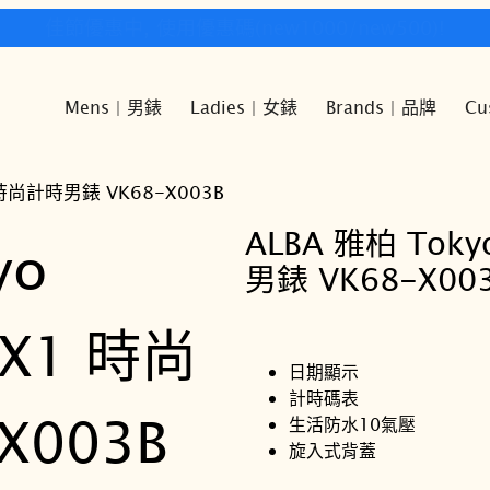
快樂時光鐘錶歡迎您!
Mens | 男錶
Ladies | 女錶
Brands | 品牌
Cu
1 時尚計時男錶 VK68-X003B
ALBA 雅柏 Toky
男錶 VK68-X00
日期顯示
計時碼表
生活防水10氣壓
旋入式背蓋