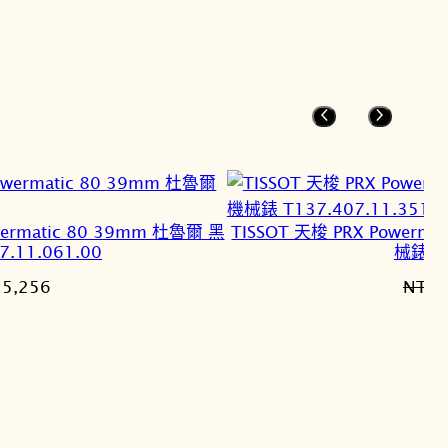
owermatic 80 39mm 杜魯爾 黑
TISSOT 天梭 PRX Powerm
11.061.00
械錶 T1
目
25,256
NT$
2
前
價
格：
8,700。
NT$25,256。