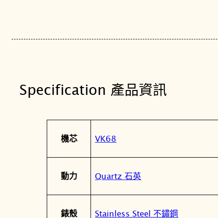
Specification 產品資訊
屬
值
VK68
機芯
性
Quartz 石英
動力
Stainless Steel 不鏽鋼
錶殼