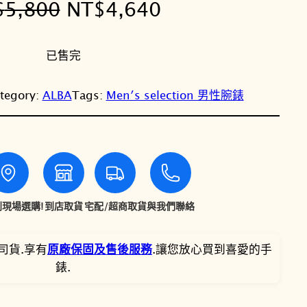
原
目
$
5,800
NT$
4,640
始
前
已售完
價
價
格
格
tegory:
ALBA
Tags:
Men′s selection 男性腕錶
：
：
N
N
T
T
現場選購!
到店取貨
宅配/超商取貨
與我們聯絡
$
$
5
4
司貨.享有
原廠保固及售後服務
.讓您放心買到喜愛的手
錶.
,
,