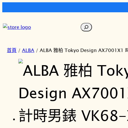
跳
至
搜
主
尋
要
內
首頁
/
ALBA
/ ALBA 雅柏 Tokyo Design AX7001X
容