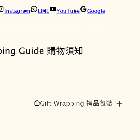
8
6
Instagram
LINE
YouTube
Google
0
4
0
0
。
。
ping Guide 購物須知
+
Gift Wrapping 禮品包裝