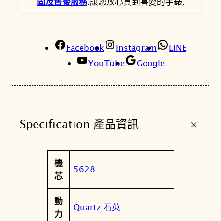
固及售後服務
.讓您放心買到喜愛的手錶.
A
-
3
Facebook
2
Instagram
LINE
0
YouTube
Google
-
2
A
1
+
Specification 產品資訊
粉
紫
色
屬
機
漸
值
5628
性
芯
層
指
動
針
Quartz 石英
力
數