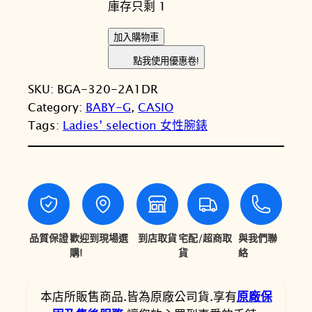
庫存只剩 1
價
價
格
格
C
加入購物車
A
：
：
點我使用優惠卷!
S
N
N
SKU:
BGA-320-2A1DR
I
T
T
Category:
BABY-G
, 
CASIO
O
Tags:
Ladies’ selection 女性腕錶
卡
$
$
西
3
2
歐
,
,
B
A
5
8
B
0
0
Y
品質保證
歡迎到現場選
到店取貨
宅配/超商取
與我們聯
0
0
-
購!
貨
絡
G
。
。
B
本店所販售商品.皆為原廠公司貨.享有
原廠保
G