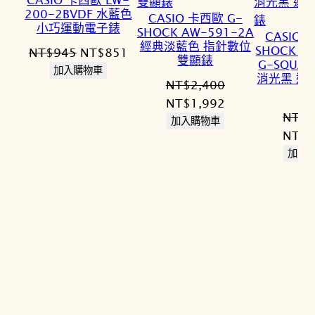
200-2BVDF 水藍色
CASIO 卡西歐 G-
小巧運動電子錶
SHOCK AW-591-2A
CASIO 
經典淡藍色 指針數位
SHOCK G
原
目
NT$
945
NT$
851
雙顯錶
G-SQUA
始
前
加入購物車
消光黑 運
NT$
2,400
價
價
原
目
NT$
1,992
格：
格：
NT$
4
始
前
加入購物車
NT$945。
NT$851。
原
NT$
4
價
價
始
加入
格：
格：
價
NT$2,400。
NT$1,992。
格：
NT$4