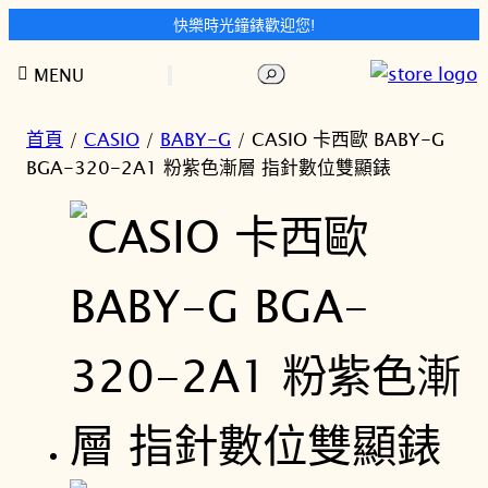
快樂時光鐘錶歡迎您!
跳
搜
MENU
至
尋
主
要
首頁
/
CASIO
/
BABY-G
/ CASIO 卡西歐 BABY-G
內
BGA-320-2A1 粉紫色漸層 指針數位雙顯錶
容