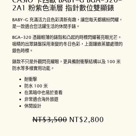
2A1 粉紫色漸層 指針數位雙顯錶
BABY-G 充滿活力且色彩清新有趣，讓您每天都繽紛閃耀，
是一款適合您活躍生活的休閒手錶。
BGA-320 憑藉輕薄的錶殼和凸起的時標閃耀著亮眼光芒。
吸睛的出眾錶盤採用漸變的冬日色彩，上面鑲嵌蒸鍍處理的
銀色時標。
錶款不只是外觀閃亮耀眼，更具備耐衝擊結構以及 100 米
防水等多樣實用功能。
耐衝擊
防水 100 米
在黑暗中也易於查看
非常適合海外旅遊
休閒設計
原
目
NT$
3,500
NT$
2,800
始
前