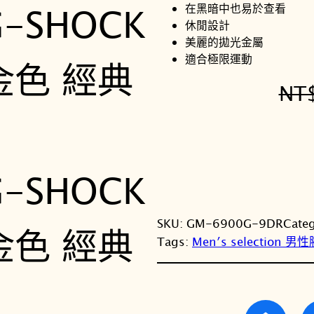
在黑暗中也易於查看
休閒設計
美麗的拋光金屬
適合極限運動
NT
SKU:
GM-6900G-9DR
Cate
Tags:
Men′s selection 男