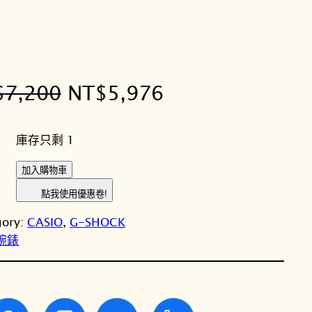
原
目
$
7,200
NT$
5,976
始
前
庫存只剩 1
價
價
C
加入購物車
格
格
A
點我使用優惠卷!
S
：
：
gory:
CASIO
, 
G-SHOCK
I
N
N
性腕錶
O
卡
T
T
西
歐
$
$