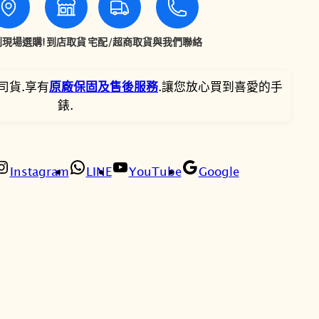
G
-
7
5
S
現場選購!
到店取貨
宅配/超商取貨
與我們聯絡
,
,
H
O
2
9
司貨.享有
原廠保固及售後服務
.讓您放心買到喜愛的手
C
錶.
K
0
7
G
0
6
M
-
Instagram
LINE
YouTube
Google
。
。
6
9
0
0
G
-
9
金