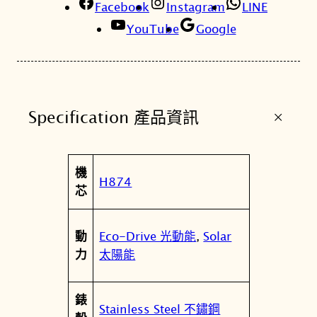
Facebook
a
Instagram
LINE
d
YouTube
Google
i
o
C
o
+
Specification 產品資訊
n
t
r
屬
機
o
值
H874
性
芯
l
l
e
Eco-Drive 光動能
,
Solar
動
d
太陽能
力
廣
告
錶
曜
Stainless Steel 不鏽鋼