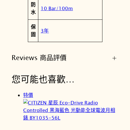
防
-
10 Bar/100m
水
5
1
保
H
3年
固
數
量
Reviews 商品評價
+
您可能也喜歡…
特價