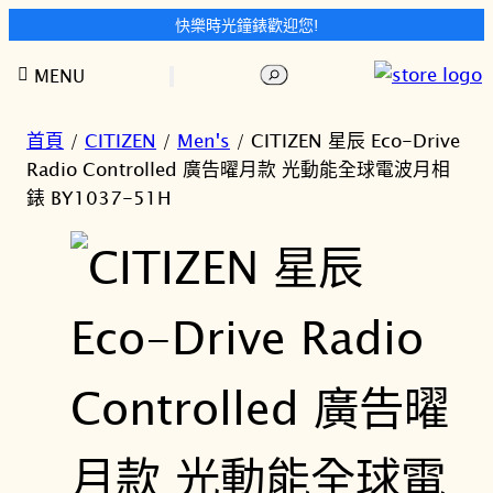
快樂時光鐘錶歡迎您!
跳
搜
MENU
至
尋
主
要
首頁
/
CITIZEN
/
Men's
/ CITIZEN 星辰 Eco-Drive
內
Radio Controlled 廣告曜月款 光動能全球電波月相
容
錶 BY1037-51H