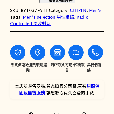
點我使用優惠卷!
T
N
N
SKU:
BY1037-51H
Category:
CITIZEN
, 
Men’s
I
T
T
Tags:
Men′s selection 男性腕錶
, 
Radio
Z
Controlled 電波對時
E
$
$
N
2
2
星
5
1
辰
E
,
,
c
8
9
o
品質保證
歡迎到現場選
到店取貨
宅配/超商取
與我們聯
0
3
-
購!
貨
絡
D
0
0
r
本店所販售商品.皆為原廠公司貨.享有
原廠保
。
。
i
固及售後服務
.讓您放心買到喜愛的手錶.
v
e
R