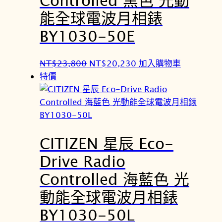
,
,
能全球電波月相錶
8
9
BY1030-50E
0
3
0
0
原
目
NT$
23,800
NT$
20,230
加入購物車
。
。
始
前
特價
價
價
格
格
：
：
N
N
CITIZEN 星辰 Eco-
T
T
$
$
Drive Radio
2
2
Controlled 海藍色 光
3
0
,
,
動能全球電波月相錶
8
2
BY1030-50L
0
3