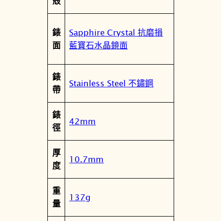
殼
月
款
光
Sapphire Crystal 抗磨損
錶
動
藍寶石水晶鏡面
面
能
全
錶
球
Stainless Steel 不鏽鋼
帶
電
波
錶
月
42mm
徑
相
錶
厚
B
10.7mm
度
Y
1
重
0
137g
量
3
7