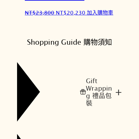
0
0
原
目
NT$
23,800
NT$
20,230
加入購物車
。
。
始
前
價
價
格
格
Shopping Guide 購物須知
：
：
N
N
T
T
$
$
2
2
Gift
3
0
Wrappin
+
,
,
g 禮品包
8
2
裝
0
3
0
0
。
。