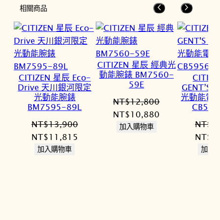
相關商品
NT$23,800。
NT$20,230。
NT$25,800。
NT$21,930。
NT$2
CITIZEN 星辰 經典光
動能腕錶 BM7560-
CITIZEN 星辰 Eco-
CITIZ
59E
Drive 天川銀河限定
GENT’S
光動能腕錶
光動能電
NT$
12,800
BM7595-89L
CB595
原
目
NT$
10,880
NT$
13,900
NT$
3
始
前
加入購物車
原
目
原
NT$
11,815
NT$
2
價
價
始
前
始
加入購物車
加入
格：
格：
價
價
價
NT$12,800。
NT$10,880。
格：
格：
格：
NT$13,900。
NT$11,815。
NT$3