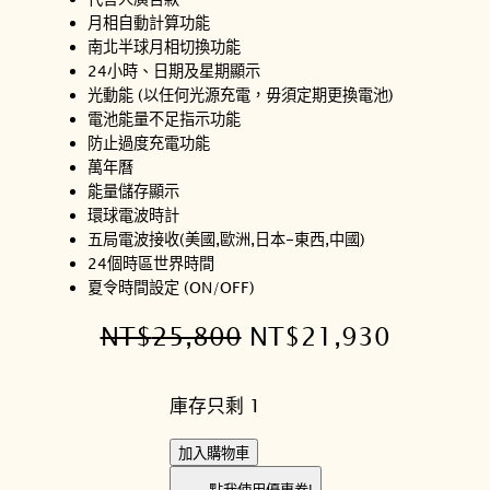
月相自動計算功能
南北半球月相切換功能
24小時、日期及星期顯示
光動能 (以任何光源充電，毋須定期更換電池)
電池能量不足指示功能
防止過度充電功能
萬年曆
能量儲存顯示
環球電波時計
五局電波接收(美國,歐洲,日本-東西,中國)
24個時區世界時間
夏令時間設定 (ON/OFF)
原
目
NT$
25,800
NT$
21,930
始
前
庫存只剩 1
價
價
格
格
C
加入購物車
I
：
：