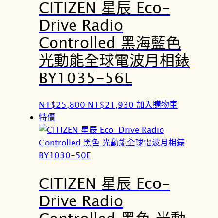
CITIZEN 星辰 Eco-
Drive Radio
Controlled 黑海藍色
光動能全球電波月相錶
BY1035-56L
原
目
NT$
25,800
NT$
21,930
加入購物車
始
前
特價
價
價
格
格
：
：
N
N
CITIZEN 星辰 Eco-
T
T
$
$
Drive Radio
2
2
Controlled 黑色 光動
5
1