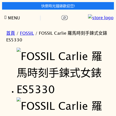
快樂時光鐘錶歡迎您!
跳
搜
MENU
至
尋
主
要
首頁
/
FOSSIL
/ FOSSIL Carlie 羅馬時刻手鍊式女錶
內
ES5330
容