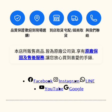
T
T
$
$
6
5
,
,
品質保證
歡迎到現場選
到店取貨
宅配/超商取
與我們聯
購!
貨
絡
0
0
8
4
本店所販售商品.皆為原廠公司貨.享有
原廠保
0
6
固及售後服務
.讓您放心買到喜愛的手錶.
。
。
Facebook
Instagram
LINE
YouTube
Google