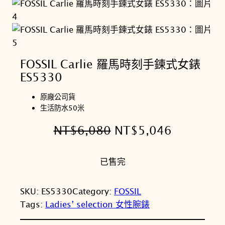
FOSSIL Carlie 羅馬時刻手鍊式女錶
ES5330
原廠公司貨
生活防水50米
原
目
NT$
6,080
NT$
5,046
始
前
已售完
價
價
格
格
SKU:
ES5330
Category:
FOSSIL
：
：
Tags:
Ladies’ selection 女性腕錶
N
N