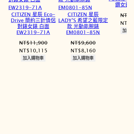
鑽女錶 E
CITIZEN 星辰 Eco-
CITIZEN 星辰
NT$
4
Drive 簡約三針情侶
LADY’S 希望之藍限定
原
NT$
3
對錶女錶 白面
款 光動能腕錶
始
加入
EW2319-71A
EM0801-85N
價
NT$
11,900
NT$
9,600
格：
原
目
原
目
NT$
10,115
NT$
8,160
NT$4
始
前
始
前
加入購物車
加入購物車
價
價
價
價
格：
格：
格：
格：
NT$11,900。
NT$10,115。
NT$9,600。
NT$8,160。