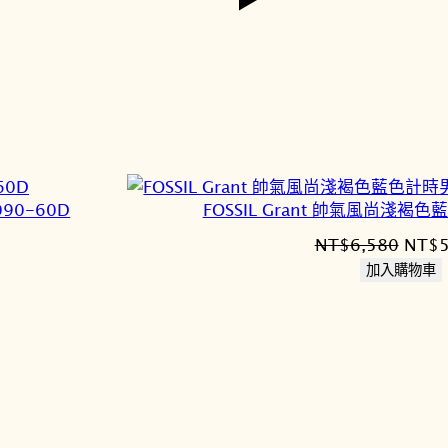
90-60D
FOSSIL Grant 帥氣風尚淺褐色
原
NT$
6,580
NT$
始
加入購物車
價
格：
1,165。
NT$6