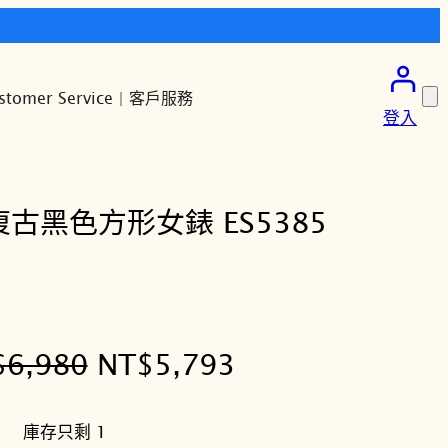
stomer Service | 客戶服務
登入
el 復古黑色方形女錶 ES5385
原
目
$
6,980
NT$
5,793
始
前
庫存只剩 1