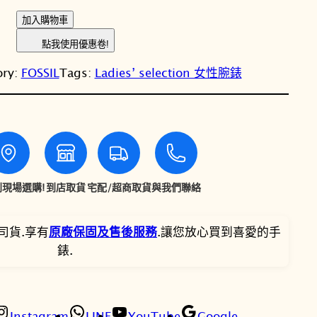
價
價
F
加入購物車
格
格
O
點我使用優惠卷!
S
：
：
ory:
FOSSIL
Tags:
Ladies’ selection 女性腕錶
S
N
N
I
L
T
T
R
a
$
$
q
u
6
5
現場選購!
到店取貨
宅配/超商取貨
與我們聯絡
e
,
,
l
司貨.享有
原廠保固及售後服務
.讓您放心買到喜愛的手
復
9
7
錶.
古
黑
8
9
色
0
3
方
Instagram
LINE
YouTube
Google