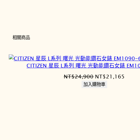
相關商品
CITIZEN 星辰 L系列 曙光 光動能鑽石女錶 EM10
原
目
NT$
24,900
NT$
21,165
始
前
加入購物車
價
價
格：
格：
NT$24,900。
NT$2