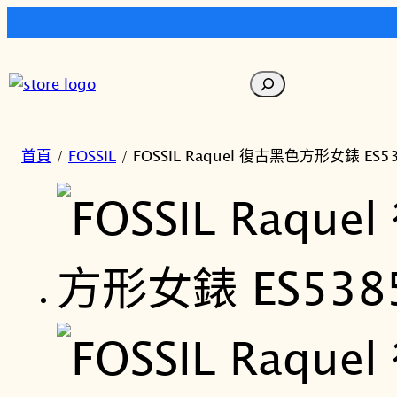
跳
至
搜
主
尋
要
內
首頁
/
FOSSIL
/ FOSSIL Raquel 復古黑色方形女錶 ES5
容