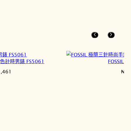
藍色計時男錶 FS5061
FOSSIL
目
5,461
NT
前
價
格：
,580。
NT$5,461。