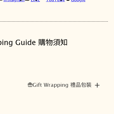
形
。
。
女
錶
E
S
5
ping Guide 購物須知
3
8
5
數
量
+
Gift Wrapping 禮品包裝