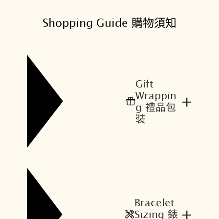
價
價
格
格
Shopping Guide 購物須知
：
：
N
N
T
T
$
$
6
5
Gift
2
4
Wrappin
+
,
,
g 禮品包
0
5
裝
0
6
0
0
。
。
Bracelet
+
Sizing 錶