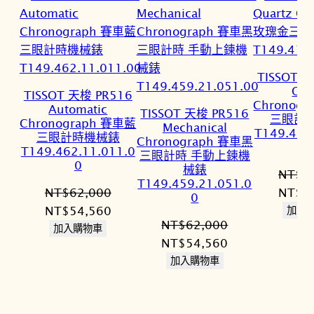
TISSOT 
Qua
TISSOT 天梭 PR516
Chronog
Automatic
TISSOT 天梭 PR516
三眼計
Chronograph 賽車藍
Mechanical
T149.417
三眼計時機械錶
Chronograph 賽車黑
T149.462.11.011.0
三眼計時 手動上鍊機
0
械錶
NT$
2
T149.459.21.051.0
原
NT$
62,000
NT$
1
0
原
目
始
NT$
54,560
加入
NT$
62,000
始
前
價
加入購物車
原
目
NT$
54,560
價
價
格：
始
前
加入購物車
格：
格：
NT$2
價
價
NT$62,000。
NT$54,560。
格：
格：