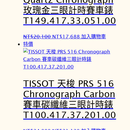
6
5
玫瑰金三眼計時賽車錶
2
4
,
,
T149.417.33.051.00
0
5
0
6
原
目
NT$
20,100
NT$
17,688
加入購物車
0
0
始
前
特價
。
。
價
價
格
格
：
：
N
N
TISSOT 天梭 PRS 516
T
T
$
$
Chronograph Carbon
2
1
賽車碳纖維三眼計時錶
0
7
,
,
T100.417.37.201.00
1
6
0
8