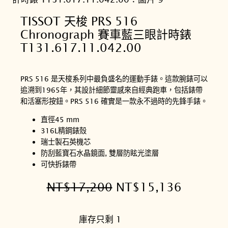
TISSOT 天梭 PRS 516
Chronograph 賽車藍三眼計時錶
T131.617.11.042.00
PRS 516 是天梭系列中最負盛名的運動手錶。這款腕錶可以
追溯到1965年，其設計細節靈感來自經典跑車，包括錶帶
和活塞形按鈕。PRS 516 確實是一款永不過時的先鋒手錶。
直徑45 mm
316L精鋼錶殼
瑞士製石英機芯
防刮藍寶石水晶鏡面, 雙層防眩光塗層
可快拆錶帶
原
目
NT$
17,200
NT$
15,136
始
前
庫存只剩 1
價
價