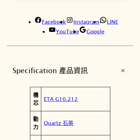
o
n
Facebook
o
Instagram
LINE
g
YouTube
Google
r
a
p
h
+
Specification 產品資訊
賽
車
藍
屬
機
三
值
ETA G10.212
性
芯
眼
計
動
時
Quartz 石英
力
錶
T