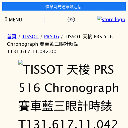
快樂時光鐘錶歡迎您!
跳
搜
MENU
至
尋
主
要
首頁
/
TISSOT
/
PR516
/ TISSOT 天梭 PRS 516
內
Chronograph 賽車藍三眼計時錶
容
T131.617.11.042.00