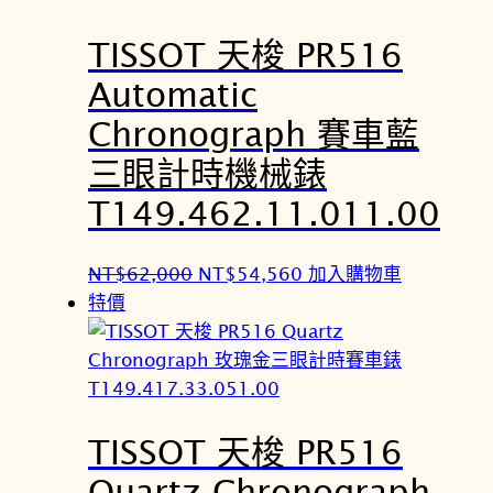
TISSOT 天梭 PR516
Automatic
Chronograph 賽車藍
三眼計時機械錶
T149.462.11.011.00
原
目
NT$
62,000
NT$
54,560
加入購物車
始
前
特價
價
價
格
格
：
：
N
N
TISSOT 天梭 PR516
T
T
$
$
Quartz Chronograph