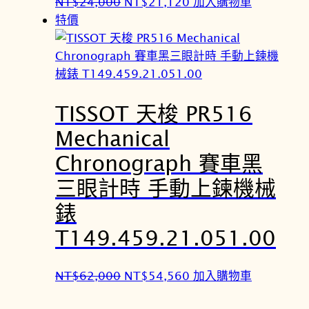
原
目
NT$
24,000
NT$
21,120
加入購物車
0
8
始
前
特價
。
。
價
價
格
格
：
：
N
N
TISSOT 天梭 PR516
T
T
$
$
Mechanical
2
2
Chronograph 賽車黑
4
1
,
,
三眼計時 手動上鍊機械
0
1
錶
0
2
T149.459.21.051.00
0
0
。
。
原
目
NT$
62,000
NT$
54,560
加入購物車
始
前