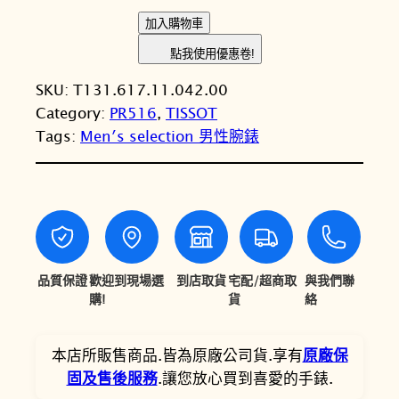
格
格
T
加入購物車
I
：
：
點我使用優惠卷!
S
N
N
SKU:
T131.617.11.042.00
S
T
T
Category:
PR516
, 
TISSOT
O
Tags:
Men′s selection 男性腕錶
T
$
$
天
1
1
梭
7
5
P
R
,
,
S
2
1
5
品質保證
歡迎到現場選
到店取貨
宅配/超商取
與我們聯
0
3
1
購!
貨
絡
6
0
6
C
本店所販售商品.皆為原廠公司貨.享有
原廠保
。
。
h
固及售後服務
.讓您放心買到喜愛的手錶.
r