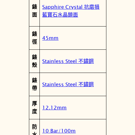
1
Sapphire Crystal 抗磨損
錶
3
藍寶石水晶鏡面
面
1
.
錶
6
45mm
徑
1
7
錶
.
Stainless Steel 不鏽鋼
殼
1
1
錶
.
Stainless Steel 不鏽鋼
帶
0
4
厚
2
12.12mm
度
.
0
防
0
10 Bar/100m
水