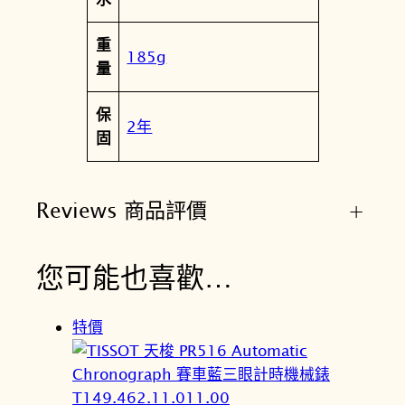
數
量
重
185g
量
保
2年
固
Reviews 商品評價
+
您可能也喜歡…
特價