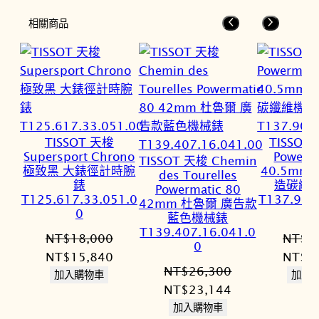
相關商品
TISSOT 天梭
TISSOT
Supersport Chrono
Powerm
TISSOT 天梭 Chemin
極致黑 大錶徑計時腕
40.5mm 
des Tourelles
錶
造碳纖
Powermatic 80
T125.617.33.051.0
T137.907
42mm 杜魯爾 廣告款
0
藍色機械錶
T139.407.16.041.0
NT$
18,000
NT$
3
0
原
目
原
NT$
15,840
NT$
3
NT$
26,300
始
前
始
加入購物車
加入
原
目
NT$
23,144
價
價
價
始
前
加入購物車
格：
格：
格：