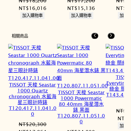
NT$
18,200
NT$
17,200
NT$
1
原
目
原
目
原
NT$
16,016
NT$
15,136
NT$
1
始
前
始
前
始
加入購物車
加入購物車
加入
價
價
價
價
價
格：
格：
格：
格：
格：
相關商品
NT$18,200。
NT$16,016。
NT$17,200。
NT$15,136。
NT$1
TISS
Everytim
TISSOT 天梭 Seastar
綠金 簡
1000 Quartz
TISSOT 天梭 Seastar
T143.410
chronograph 水藍海
1000 Powermatic
星三眼計時錶
80 40mm 海星潛水
T120.417.11.041.0
錶 黑面
NT$
1
0
T120.807.11.051.0
原
NT$
8
0
NT$
20,300
始
加入