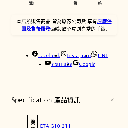
0
7
a
購!
貨
絡
r
0
2
t
本店所販售商品.皆為原廠公司貨.享有
原廠保
。
。
z
固及售後服務
.讓您放心買到喜愛的手錶.
C
h
r
Facebook
o
Instagram
LINE
n
YouTube
Google
o
g
r
a
+
Specification 產品資訊
p
h
三
屬
機
眼
值
ETA G10.211