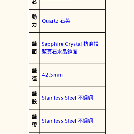
性
芯
計
時
動
錶
Quartz 石英
力
T
0
3
Sapphire Crystal 抗磨損
錶
9
藍寶石水晶鏡面
面
.
4
錶
1
42.5mm
徑
7
.
錶
1
Stainless Steel 不鏽鋼
殼
1
.
錶
0
Stainless Steel 不鏽鋼
帶
3
7