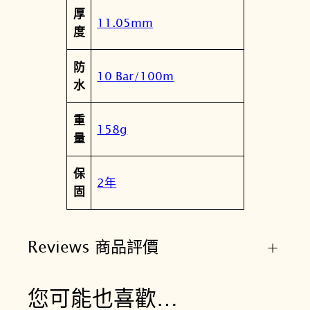
厚
.
11.05mm
度
0
0
防
數
10 Bar/100m
水
量
重
158g
量
保
2年
固
Reviews 商品評價
+
您可能也喜歡…