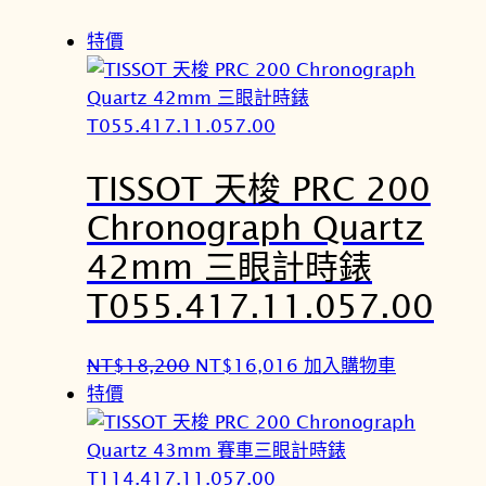
特價
TISSOT 天梭 PRC 200
Chronograph Quartz
42mm 三眼計時錶
T055.417.11.057.00
原
目
NT$
18,200
NT$
16,016
加入購物車
始
前
特價
價
價
格
格
：
：