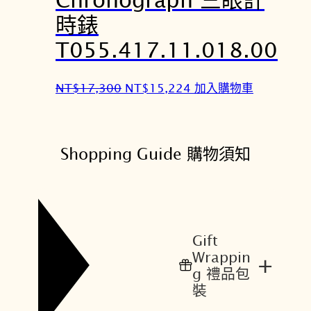
,
,
時錶
2
1
T055.417.11.018.00
0
3
0
6
原
目
NT$
17,300
NT$
15,224
加入購物車
。
。
始
前
價
價
格
格
Shopping Guide 購物須知
：
：
N
N
T
T
$
$
1
1
Gift
7
5
Wrappin
+
,
,
g 禮品包
3
2
裝
0
2