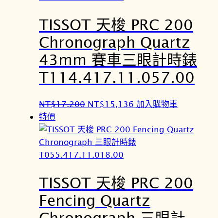
N
N
TISSOT 天梭 PRC 200
T
T
$
$
Chronograph Quartz
1
1
43mm 賽車三眼計時錶
8
6
,
,
T114.417.11.057.00
2
0
0
1
原
目
NT$
17,200
NT$
15,136
加入購物車
0
6
始
前
特價
。
。
價
價
格
格
：
：
N
N
TISSOT 天梭 PRC 200
T
T
$
$
Fencing Quartz
1
1
Chronograph 三眼計
7
5