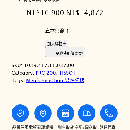
原
目
NT$
16,900
NT$
14,872
始
前
庫存只剩 1
價
價
格
格
T
加入購物車
I
：
：
點我使用優惠卷!
S
N
N
SKU:
T039.417.11.037.00
S
T
T
Category:
PRC 200
, 
TISSOT
O
Tags:
Men′s selection 男性腕錶
T
$
$
天
1
1
梭
6
4
V
8
,
,
Q
9
8
u
品質保證
歡迎到現場選
到店取貨
宅配/超商取
與我們聯