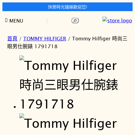
快樂時光鐘錶歡迎您!
跳
搜
MENU
至
尋
主
要
首頁
/
TOMMY HILFIGER
/ Tommy Hilfiger 時尚三
內
眼男仕腕錶 1791718
容