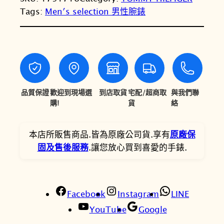
T
T
Tags:
Men′s selection 男性腕錶
y
H
$
$
i
7
6
l
,
,
f
i
1
3
g
品質保證
歡迎到現場選
到店取貨
宅配/超商取
與我們聯
0
9
e
購!
貨
絡
0
0
r
時
。
。
本店所販售商品.皆為原廠公司貨.享有
原廠保
尚
固及售後服務
.讓您放心買到喜愛的手錶.
三
眼
男
Facebook
仕
Instagram
LINE
腕
YouTube
Google
錶