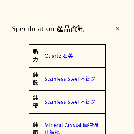
1
7
9
+
Specification 產品資訊
1
7
1
屬
動
8
值
Quartz 石英
性
力
數
量
錶
Stainless Steel 不鏽鋼
殼
錶
Stainless Steel 不鏽鋼
帶
Mineral Crystal 礦物強
錶
化玻璃
面