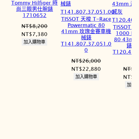
Tommy Hilfiger 時
尚三眼男仕腕錶
1710652
TISSOT 天梭 T-Race
Powermatic 80
NT$
8,200
TISSOT 天
41mm 玫瑰金賽車機
1000 Po
原
目
NT$
7,380
械錶
80 43m
始
前
加入購物車
T141.807.37.051.0
錶 
價
價
0
T120.407
格：
格：
NT$
26,000
NT$8,200。
NT$7,380。
原
目
NT$
22,880
NT$
2
始
前
原
NT$
2
加入購物車
價
價
始
加入
格：
格：
價
NT$26,000。
NT$22,880。
格：
NT$2