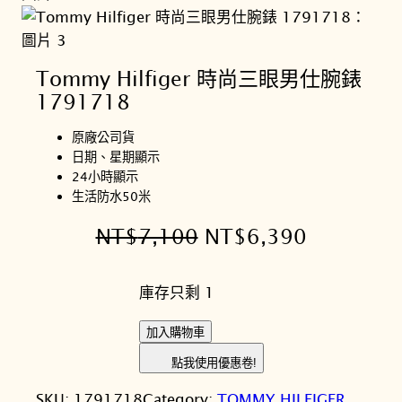
Tommy Hilfiger 時尚三眼男仕腕錶
1791718
原廠公司貨
日期、星期顯示
24小時顯示
生活防水50米
原
目
NT$
7,100
NT$
6,390
始
前
庫存只剩 1
價
價
格
格
T
加入購物車
o
：
：
點我使用優惠卷!
m
N
N
SKU:
1791718
Category:
TOMMY HILFIGER
m