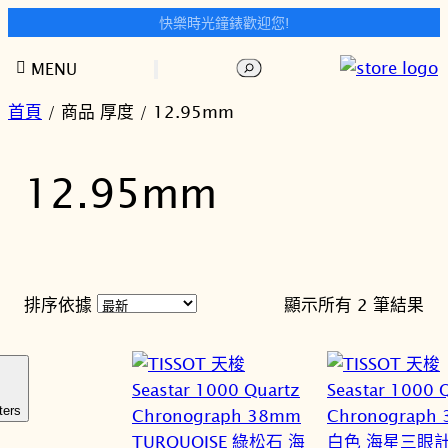
快樂時光鐘錶歡迎您!
跳
搜
MENU
至
尋
主
首頁
/ 商品 厚度 / 12.95mm
要
內
12.95mm
容
依
排序依據
顯示所有 2 筆結果
最
新
項
目
ters
排