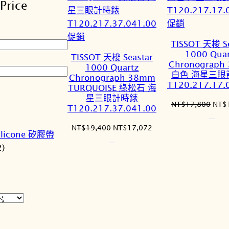
Price
序
特
促銷
特
價
促銷
TISSOT 天梭 Se
價
商
1000 Quar
TISSOT 天梭 Seastar
商
品
Chronograph
1000 Quartz
白色 海星三眼
品
Chronograph 38mm
T120.217.17.
TURQUOISE 綠松石 海
星三眼計時錶
原
NT$
17,800
NT$
T120.217.37.041.00
始
價
原
目
NT$
19,400
NT$
17,072
ilicone 矽膠帶
格：
始
前
2)
NT$
價
價
格：
格：
NT$19,400。
NT$17,072。