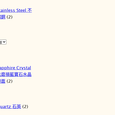
tainless Steel 不
鏽鋼
(2)
apphire Crystal
抗磨損藍寶石水晶
鏡面
(2)
uartz 石英
(2)