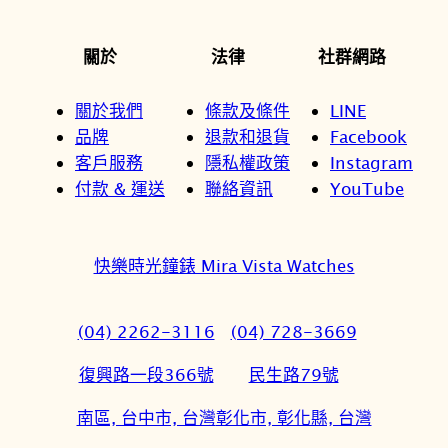
NT$
關於
法律
社群網路
關於我們
條款及條件
LINE
品牌
退款和退貨
Facebook
客戶服務
隱私權政策
Instagram
付款 & 運送
聯絡資訊
YouTube
快樂時光鐘錶 Mira Vista Watches
(04) 2262-3116
(04) 728-3669
復興路一段366號
民生路79號
南區, 台中市, 台灣
彰化市, 彰化縣, 台灣