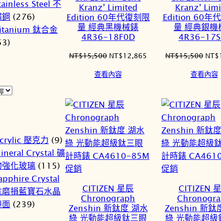
tainless Steel 不
品
品
Kranz’ Limited
Kranz’ Limi
鏽鋼
(276)
Edition 60年代復刻限
Edition 60
量 經典黑機械錶
量 經典銀機
itanium 鈦合金
4R36-18F0D
4R36-17S
53)
原
目
原
NT$
15,500
NT$
12,865
NT$
15,500
NT$
始
前
始
查看內容
查看內容
價
價
價
格：
格：
格：
NT$15,500。
NT$12,865。
NT$
crylic 壓克力
(9)
ineral Crystal 礦
物強化玻璃
(115)
特
特
促銷
促銷
apphire Crystal
價
價
CITIZEN 星辰
CITIZEN 
抗磨損藍寶石水晶
商
商
Chronograph
Chronogr
鏡面
(239)
品
品
Zenshin 新鈦度 湖水
Zenshin 新
綠 光動能超級鈦三眼
綠 光動能超級