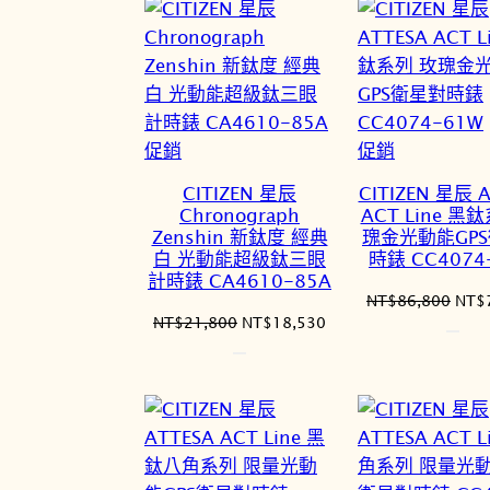
特
特
促銷
促銷
價
價
CITIZEN 星辰
CITIZEN 星辰 
商
商
Chronograph
ACT Line 黑
品
品
Zenshin 新鈦度 經典
瑰金光動能GP
白 光動能超級鈦三眼
時錶 CC4074
計時錶 CA4610-85A
原
NT$
86,800
NT$
原
目
NT$
21,800
NT$
18,530
始
始
前
價
價
價
格：
格：
格：
NT$
NT$21,800。
NT$18,530。