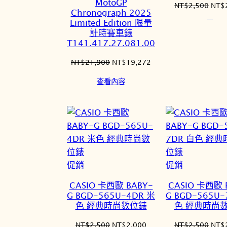
MotoGP
原
NT$
2,500
NT$
品
Chronograph 2025
始
Limited Edition 限量
價
計時賽車錶
格：
T141.417.27.081.00
NT$
原
目
NT$
21,900
NT$
19,272
始
前
查看內容
價
價
格：
格：
NT$21,900。
NT$19,272。
特
特
促銷
促銷
價
價
CASIO 卡西歐 BABY-
CASIO 卡西歐 
商
商
G BGD-565U-4DR 米
G BGD-565U-
品
品
色 經典時尚數位錶
色 經典時尚
原
目
原
NT$
2,500
NT$
2,000
NT$
2,500
NT$