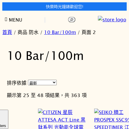
快樂時光鐘錶歡迎您!
跳
搜
MENU
至
尋
主
首頁
/ 商品 防水 /
10 Bar/100m
/ 頁面 2
要
內
10 Bar/100m
容
排序依據
依
顯示第 25 至 48 項結果，共 363 項
最
新
項
目
ters