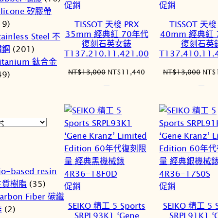
特
特
促銷
促銷
ilicone 矽膠帶
價
價
19)
TISSOT 天梭 PRX
TISSOT 天梭
商
商
35mm 經典紅 70年代
40mm 經典紅 
tainless Steel 不
品
品
復刻石英女錶
復刻石英
鏽鋼
(201)
T137.210.11.421.00
T137.410.11.
itanium 鈦合金
原
目
原
NT$
13,000
NT$
11,440
NT$
13,000
NT$
49)
始
前
始
價
價
價
格：
格：
格：
NT$13,000。
NT$11,440。
NT$
io-based resin
生質樹脂
(35)
特
特
促銷
促銷
arbon Fiber 碳纖
價
價
SEIKO 精工 5 Sports
SEIKO 精工 5 S
維
(2)
商
商
SRPL93K1 ‘Gene
SRPL91K1 ‘