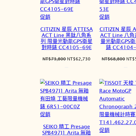
特
特
促銷
促銷
價
價
CITIZEN 星辰 ATTESA
CITIZEN 星辰 
商
商
ACT Line 黑鈦八角系
ACT Line 八
品
品
列 限量光動能GPS衛星
量光動能GPS
對時錶 CC4105-69E
錶 CC4104-
原
目
原
NT$
73,800
NT$
62,730
NT$
68,800
NT$
始
前
始
價
價
價
格：
格：
格：
NT$73,800。
NT$62,730。
NT$
特
促銷
價
SEIKO 精工 Presage
商
特
促銷
SPB497J1 Arita 無釉