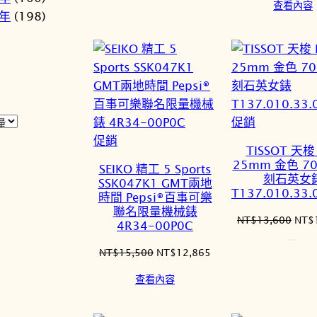
查看內容
價
價
價
3年
(198)
格：
格：
格：
NT$21,800。
NT$18,530。
NT$
特
促銷
特
價
促銷
TISSOT 天梭
價
商
25mm 金色 7
SEIKO 精工 5 Sports
商
品
刻石英女
SSK047K1 GMT兩地
T137.010.33.
品
時間 Pepsi®百事可樂
聯名限量機械錶
原
NT$
13,600
NT$
4R34-00P0C
始
價
原
目
NT$
15,500
NT$
12,865
格：
始
前
查看內容
NT$
價
價
格：
格：
NT$15,500。
NT$12,865。