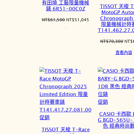
品
價
有田燒 工藝限量機械
TISSOT 天梭 T
錶 6R51-00C0Z
商
MotoGP Auto
品
Chronograph
原
目
NT$
61,500
NT$
51,045
限量機械計時
始
前
T141.462.27.
價
價
格：
格：
原
NT$
70,300
NT$
NT$61,500。
NT$51,045。
始
查看內容
價
格：
NT$
特
促銷
價
CASIO 卡西歐 
特
商
促銷
G BGD-565U-
價
品
色 經典時尚
TISSOT 天梭 T-Race
商