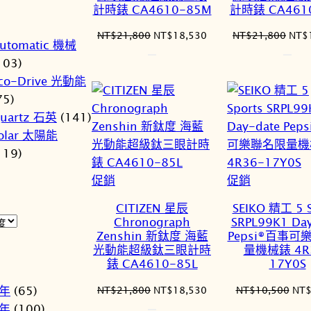
計時錶 CA4610-85M
計時錶 CA461
原
目
原
NT$
21,800
NT$
18,530
NT$
21,800
NT$
utomatic 機械
始
前
始
103)
價
價
價
co-Drive 光動能
格：
格：
格：
NT$21,800。
NT$18,530。
NT$
75)
uartz 石英
(141)
olar 太陽能
119)
特
特
促銷
促銷
價
價
CITIZEN 星辰
SEIKO 精工 5 S
商
商
Chronograph
SRPL99K1 Day
品
品
Zenshin 新鈦度 海藍
Pepsi®百事可
光動能超級鈦三眼計時
量機械錶 4R
錶 CA4610-85L
17Y0S
原
目
原
1年
(65)
NT$
21,800
NT$
18,530
NT$
10,500
NT
始
前
始
2年
(100)