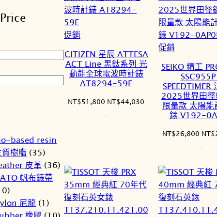
排
Price
序
特
促銷
價
特
促銷
CITIZEN 星辰 ATTESA
商
價
ACT Line 黑鈦系列 光
SEIKO 精工 PR
品
商
動能全球電波時計錶
SSC955P
AT8294-59E
品
SPEEDTIMER
2025世界田
原
目
NT$
51,800
NT$
44,030
限量款 太陽能
始
前
錶 V192-0A
價
價
格：
格：
原
NT$
26,800
NT$
io-based resin
NT$51,800。
NT$44,030。
始
生質樹脂
(35)
價
eather 皮革
(36)
格：
NT$
NATO 帆布錶帶
10)
ylon 尼龍
(1)
ubber 橡膠
(10)