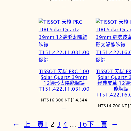
始
前
始
價
價
價
格：
格：
格：
NT$2,500。
NT$2,000。
NT$
特
特
促銷
促銷
價
價
TISSOT 天梭 PRC 100
TISSOT 天梭 P
商
商
Solar Quartz 39mm
Solar Quartz
品
品
12邊形太陽能腕錶
經典皮革 12
T151.422.11.031.00
能腕錶
T151.422.16.
原
目
NT$
16,300
NT$
14,344
原
NT$
14,700
NT$
始
前
始
價
價
價
格：
格：
←
上一頁
1
2
3
4
…
16
下一頁
→
格：
NT$16,300。
NT$14,344。