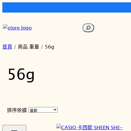
跳
至
搜
主
尋
要
內
首頁
/ 商品 重量 / 56g
容
56g
排序依據