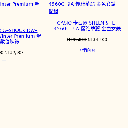
項
目
特
促銷
排
價
CASIO 卡西歐 SHEEN SHE-
序
商
4560G-9A 優雅華麗 金色女錶
 G-SHOCK DW-
品
inter Premium 聖
原
目
NT$
5,000
NT$
4,500
 數位腕錶
始
前
查看內容
價
價
原
目
00
NT$
2,905
格：
格：
始
前
NT$5,000。
NT$4,500
價
價
格：
格：
NT$3,500。
NT$2,905。