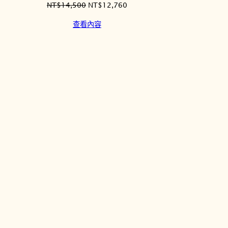
原
目
NT$
14,500
NT$
12,760
始
前
查看內容
920。
價
價
格：
格：
NT$14,500。
NT$12,760。