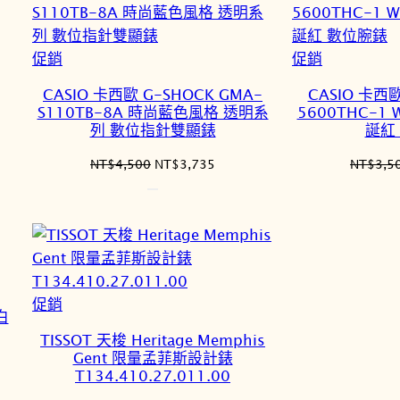
特
特
促銷
促銷
價
價
CASIO 卡西歐 G-SHOCK GMA-
CASIO 卡西歐
商
商
S110TB-8A 時尚藍色風格 透明系
5600THC-1 W
品
品
列 數位指針雙顯錶
誕紅
原
目
NT$
4,500
NT$
3,735
NT$
3,5
始
前
500。
價
價
格：
格：
NT$4,500。
NT$3,735。
特
促銷
白
價
TISSOT 天梭 Heritage Memphis
商
Gent 限量孟菲斯設計錶
品
T134.410.27.011.00