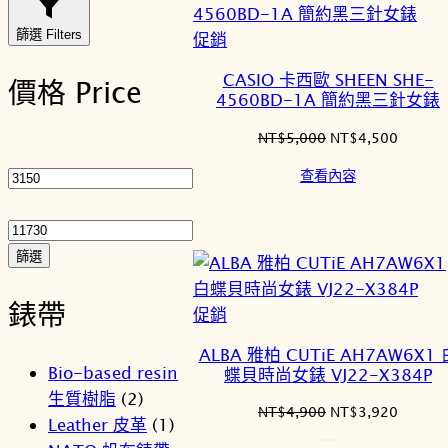
篩選 Filters
特
促銷
價
CASIO 卡西歐 SHEEN SHE-
價格 Price
商
4560BD-1A 簡約黑三針女錶
品
原
目
NT$
5,000
NT$
4,500
最
始
前
低
查看內容
價
價
價
最
格：
格：
NT$5,000。
NT$4,
格
高
價
篩選
格
錶帶
特
促銷
價
ALBA 雅柏 CUTiE AH7AW6X1 
商
Bio-based resin
蝶貝時尚女錶 VJ22-X384P
品
生質樹脂
(2)
原
目
NT$
4,900
NT$
3,920
Leather 皮革
(1)
始
前