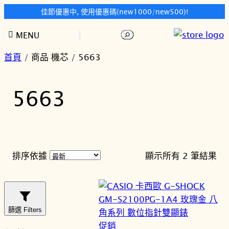
佳節優惠中, 使用優惠碼(new1000/new500)!
跳
搜
MENU
至
尋
主
首頁
/ 商品 機芯 / 5663
要
內
5663
容
依
排序依據
顯示所有 2 筆結果
最
新
項
目
篩選 Filters
排
特
促銷