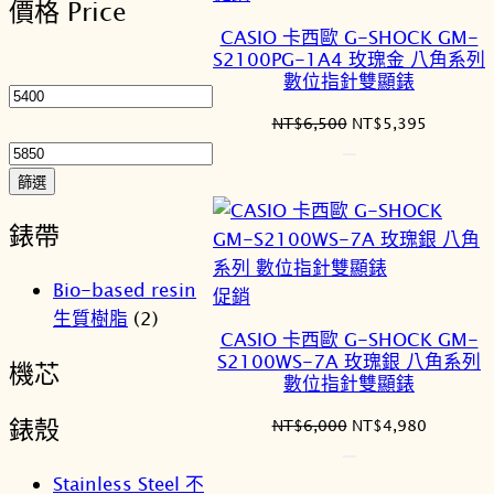
價格 Price
序
價
CASIO 卡西歐 G-SHOCK GM-
商
S2100PG-1A4 玫瑰金 八角系列
最
品
數位指針雙顯錶
低
價
最
原
目
NT$
6,500
NT$
5,395
始
前
格
高
價
價
價
篩選
格：
格：
格
NT$6,500。
NT$5,3
錶帶
Bio-based resin
特
促銷
生質樹脂
(2)
價
CASIO 卡西歐 G-SHOCK GM-
商
S2100WS-7A 玫瑰銀 八角系列
機芯
品
數位指針雙顯錶
錶殼
原
目
NT$
6,000
NT$
4,980
始
前
價
價
Stainless Steel 不