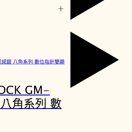
+
OCK GM-
銀 八角系列 數