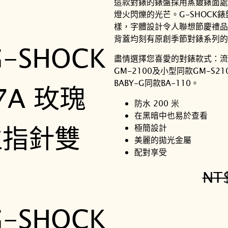
這款對錶的錶盤採用蒸鍍錶面處
燈火閃爍的光芒。G-SHOCK錶盤
樣，字體設計令人聯想節慶禮品
背蓋均刻有原創季節對錶系列的
盡情選擇您喜愛的對錶款式：流行
GM-2100及小型同款GM-S
BABY-G同款BA-110。
防水 200 米
在黑暗中也易於查看
極簡設計
美麗的拋光金屬
配對享受
NT