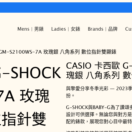
快樂時光鐘錶歡迎您!
Mens | 男錶
Ladies | 女錶
Brands | 品牌
Cu
CK GM-S2100WS-7A 玫瑰銀 八角系列 數位指針雙顯錶
CASIO 卡西歐 G
瑰銀 八角系列 
與摯愛分享冬季光彩 — 202
扮。
G-SHOCK與BABY-G為
設計可供選擇。無論您與對方是
配的錶款，展現您對心目中最特