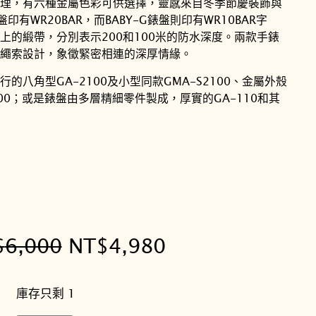
理，有六種金屬色彩可供選擇，靈感來自冬季節慶裝飾與
印有WR20BAR，而BABY-G錶盤則印有WR10BAR字
上的緞帶，分別表示200和100米的防水深度。兩款手錶
繩索設計，象徵緊密相連的深厚情緣。
的八角型GA-2100及小型同款GMA-S2100、金屬外殼
2100；或是錶盤由多層精細零件製成，厚實的GA-110和其
原
目
$
6,000
NT$
4,980
始
前
庫存只剩 1
價
價