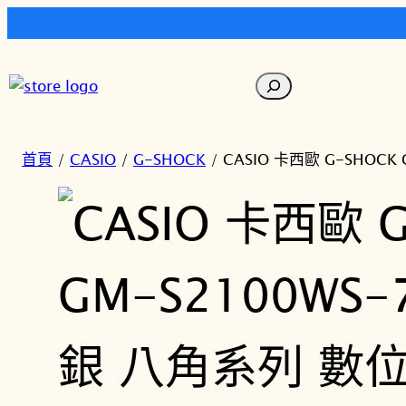
跳
至
搜
主
尋
要
內
首頁
/
CASIO
/
G-SHOCK
/ CASIO 卡西歐 G-SHO
容