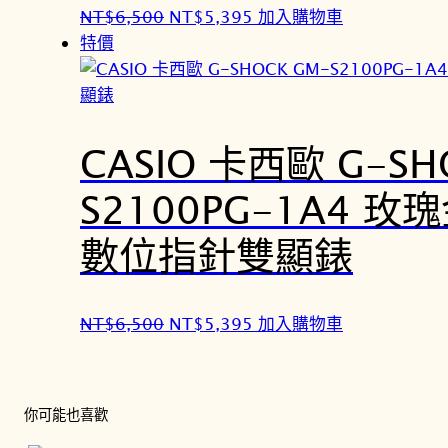
原
目
NT$
6,500
NT$
5,395
加入購物車
始
前
特價
價
價
格
格
：
：
N
N
CASIO 卡西歐 G-SH
T
T
S2100PG-1A4 
$
$
6
5
數位指針雙顯錶
,
,
5
3
0
9
原
目
NT$
6,500
NT$
5,395
加入購物車
0
5
始
前
。
。
價
價
格
格
你可能也喜歡
：
：