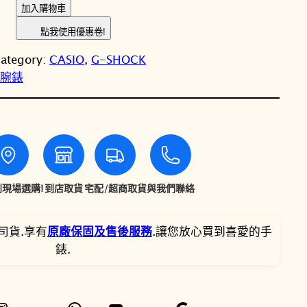
C
加入購物車
格
格
A
點我使用優惠卷!
S
：
：
ategory:
CASIO
, 
G-SHOCK
I
N
N
女性腕錶
O
卡
T
T
西
歐
$
$
G
-
6
4
S
現場選購!
到店取貨
宅配/超商取貨
與我們聯絡
,
,
H
O
0
9
司貨.享有
原廠保固及售後服務
.讓您放心買到喜愛的手
C
錶.
K
0
8
G
0
0
M