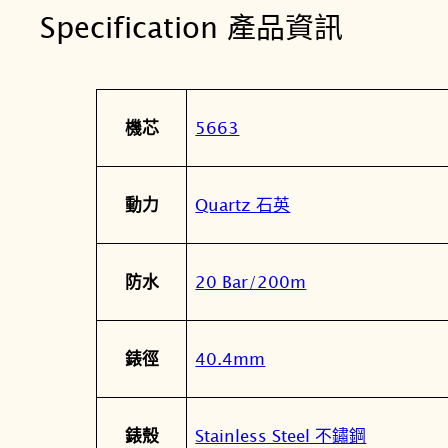
Specification 產品資訊
屬
值
5663
機芯
性
Quartz 石英
動力
20 Bar/200m
防水
40.4mm
錶徑
Stainless Steel 不鏽鋼
錶殼