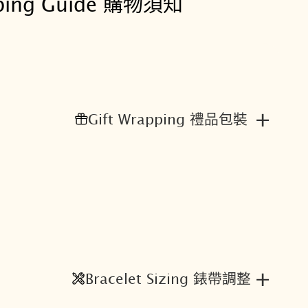
ping Guide 購物須知
數
位
指
針
雙
顯
+
Gift Wrapping 禮品包裝
錶
數
量
+
Bracelet Sizing 錶帶調整