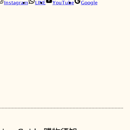
-
Instagram
LINE
YouTube
Google
。
。
S
2
1
0
0
W
S
-
7
A
玫
瑰
銀
八
角
系
列