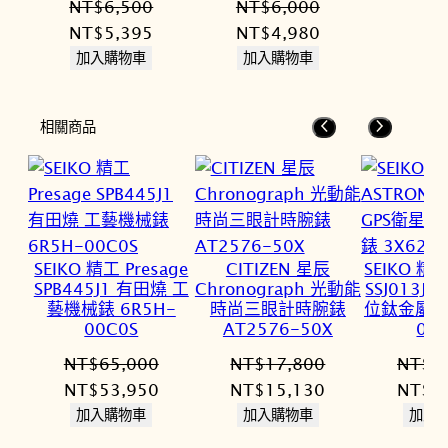
NT$
6,500
NT$
6,000
原
目
原
目
NT$
5,395
NT$
4,980
始
前
始
前
加入購物車
加入購物車
價
價
價
價
格：
格：
格：
格：
相關商品
NT$6,500。
NT$5,395。
NT$6,000。
NT$4,980。
SEIKO 精工 Presage
CITIZEN 星辰
SEIKO 精
SPB445J1 有田燒 工
Chronograph 光動能
SSJ013J
藝機械錶 6R5H-
時尚三眼計時腕錶
位鈦金屬手錶
00C0S
AT2576-50X
0A
NT$
65,000
NT$
17,800
NT$
7
原
目
原
目
原
NT$
53,950
NT$
15,130
NT$
6
始
前
始
前
始
加入購物車
加入購物車
加入
價
價
價
價
價