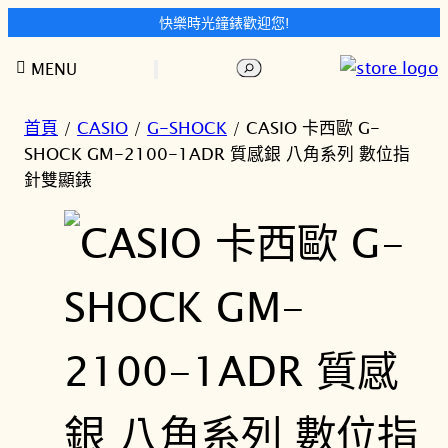
快樂時光鐘錶歡迎您!
跳
搜
MENU
至
尋
主
要
首頁
/
CASIO
/
G-SHOCK
/ CASIO 卡西歐 G-
內
SHOCK GM-2100-1ADR 質感銀 八角系列 數位指
容
針雙顯錶