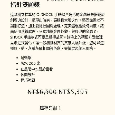
指針雙顯錶
這款樹立標準的 G-SHOCK 手錶以八角形的金屬錶殼搭載原
創經典設計，呈現出時尚、亮眼且大膽之作。堅固錶圈以不
鏽鋼打造，加上髮絲紋圓滑處理，完美體現極致時尚感。錶
面使用蒸鍍處理，呈現精細金屬外觀，與經典的金屬 G-
SHOCK 手錶款式可說是相得益彰。錶帶上的精細方點紋理
呈漸進式變化，讓一般樹脂材質的質感大幅升級。您可以選
擇銀、藍、灰或灰紅相間等色彩，盡情展現個人風格。
耐衝擊
防水 200 米
在黑暗中也易於查看
休閒設計
輕巧強韌
原
目
NT$
6,500
NT$
5,395
始
前
庫存只剩 1
價
價