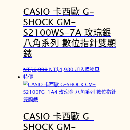
CASIO 卡西歐 G-
SHOCK GM-
S2100WS-7A 玫瑰銀
八角系列 數位指針雙顯
錶
原
目
NT$
6,000
NT$
4,980
加入購物車
始
前
特價
價
價
格
格
：
：
N
N
CASIO 卡西歐 G-
T
T
$
$
SHOCK GM-
6
4