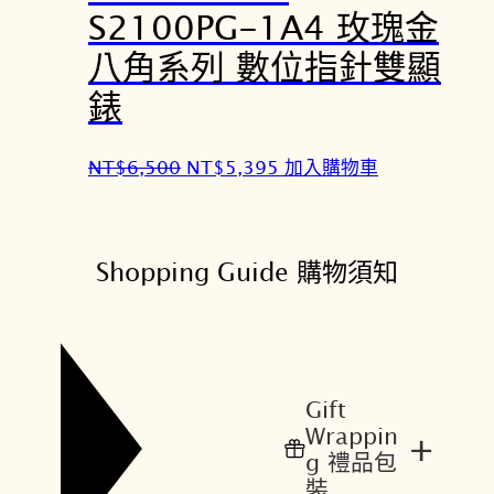
S2100PG-1A4 玫瑰金
,
,
0
9
八角系列 數位指針雙顯
0
8
錶
0
0
。
。
原
目
NT$
6,500
NT$
5,395
加入購物車
始
前
價
價
格
格
Shopping Guide 購物須知
：
：
N
N
T
T
$
$
6
5
Gift
,
,
Wrappin
+
5
3
g 禮品包
0
9
裝