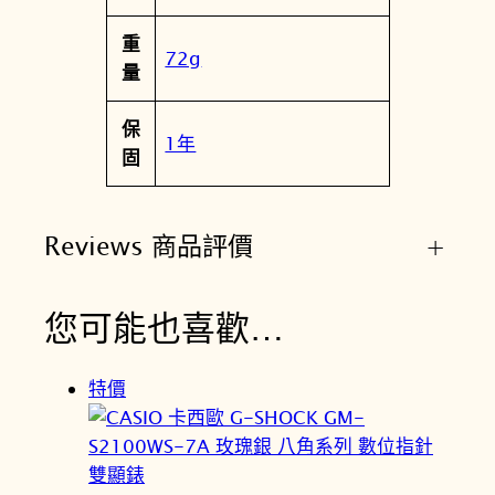
重
72g
量
保
1年
固
Reviews 商品評價
+
您可能也喜歡…
特價