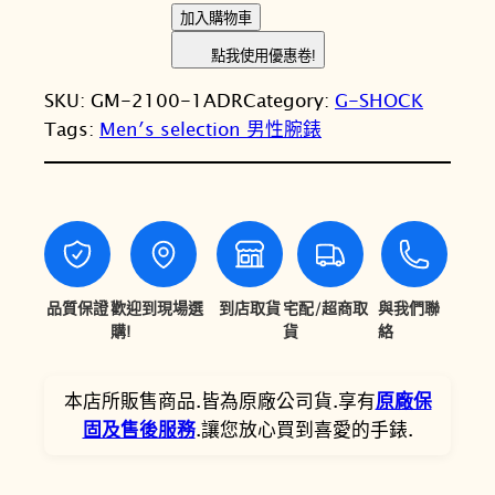
格
格
C
加入購物車
A
：
：
點我使用優惠卷!
S
N
N
SKU:
GM-2100-1ADR
Category:
G-SHOCK
I
T
T
Tags:
Men′s selection 男性腕錶
O
卡
$
$
西
6
5
歐
,
,
G
-
5
3
S
品質保證
歡迎到現場選
到店取貨
宅配/超商取
與我們聯
0
9
H
購!
貨
絡
0
5
O
C
。
。
本店所販售商品.皆為原廠公司貨.享有
原廠保
K
固及售後服務
.讓您放心買到喜愛的手錶.
G
M