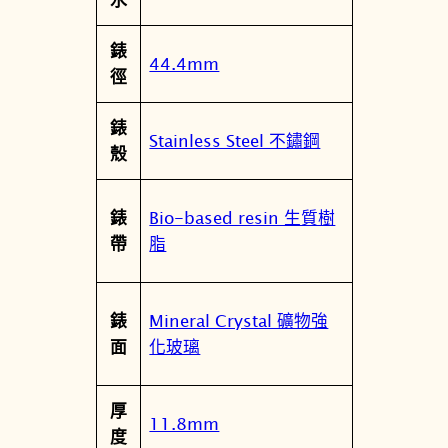
數
位
錶
指
44.4mm
徑
針
雙
錶
顯
Stainless Steel 不鏽鋼
殼
錶
數
量
Bio-based resin 生質樹
錶
脂
帶
Mineral Crystal 礦物強
錶
化玻璃
面
厚
11.8mm
度