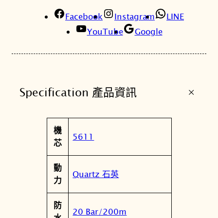
-
Facebook
2
Instagram
LINE
1
YouTube
Google
0
0
-
1
+
Specification 產品資訊
A
D
R
屬
機
質
值
5611
性
芯
感
銀
動
八
Quartz 石英
力
角
系
防
列
20 Bar/200m
水