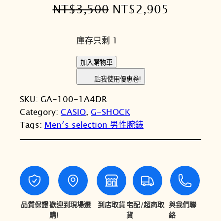
原
目
NT$
3,500
NT$
2,905
始
前
庫存只剩 1
價
價
格
格
C
加入購物車
A
：
：
點我使用優惠卷!
S
N
N
SKU:
GA-100-1A4DR
I
T
T
Category:
CASIO
, 
G-SHOCK
O
Tags:
Men′s selection 男性腕錶
卡
$
$
西
3
2
歐
,
,
G
-
5
9
S
0
0
H
品質保證
歡迎到現場選
到店取貨
宅配/超商取
與我們聯
0
5
O
購!
貨
絡