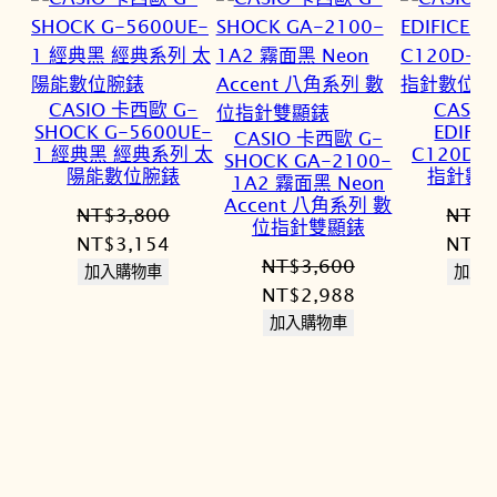
CASIO 卡西歐 G-
CASI
SHOCK G-5600UE-
EDIFIC
CASIO 卡西歐 G-
1 經典黑 經典系列 太
C120D-
SHOCK GA-2100-
陽能數位腕錶
指針數
1A2 霧面黑 Neon
Accent 八角系列 數
NT$
3,800
NT$
4
位指針雙顯錶
原
目
原
NT$
3,154
NT$
3
NT$
3,600
始
前
始
加入購物車
加入
原
目
NT$
2,988
價
價
價
始
前
加入購物車
格：
格：
格：
價
價
NT$3,800。
NT$3,154。
NT$4
格：
格：
NT$3,600。
NT$2,988。