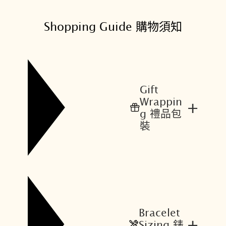
Shopping Guide 購物須知
Gift
Wrappin
+
g 禮品包
裝
Bracelet
+
Sizing 錶