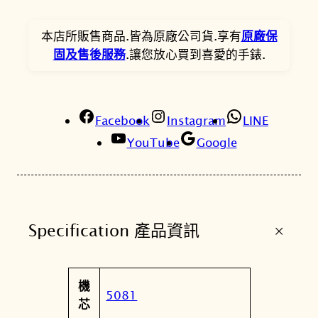
C
。
。
K
本店所販售商品.皆為原廠公司貨.享有
原廠保
G
固及售後服務
.讓您放心買到喜愛的手錶.
A
-
1
Facebook
0
Instagram
LINE
0
YouTube
Google
-
1
A
4
+
Specification 產品資訊
經
典
三
屬
機
錶
值
5081
性
芯
盤