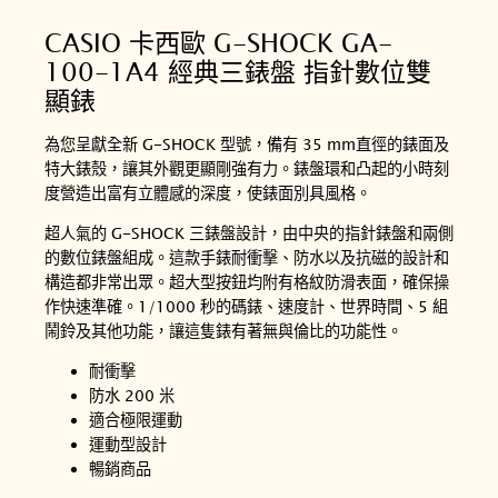
CASIO 卡西歐 G-SHOCK GA-
100-1A4 經典三錶盤 指針數位雙
顯錶
為您呈獻全新 G-SHOCK 型號，備有 35 mm直徑的錶面及
特大錶殼，讓其外觀更顯剛強有力。錶盤環和凸起的小時刻
度營造出富有立體感的深度，使錶面別具風格。
超人氣的 G-SHOCK 三錶盤設計，由中央的指針錶盤和兩側
的數位錶盤組成。這款手錶耐衝擊、防水以及抗磁的設計和
構造都非常出眾。超大型按鈕均附有格紋防滑表面，確保操
作快速準確。1/1000 秒的碼錶、速度計、世界時間、5 組
鬧鈴及其他功能，讓這隻錶有著無與倫比的功能性。
耐衝擊
防水 200 米
適合極限運動
運動型設計
暢銷商品