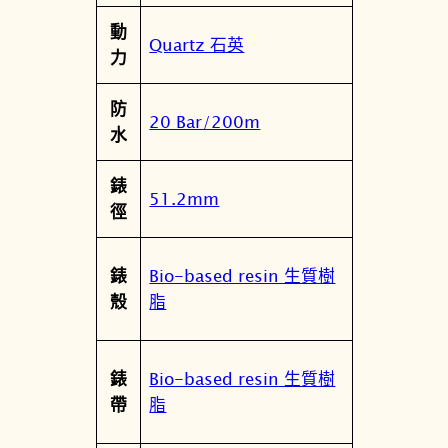
指
動
針
Quartz 石英
力
數
位
防
雙
20 Bar/200m
水
顯
錶
錶
數
51.2mm
徑
量
Bio-based resin 生質樹
錶
脂
殼
Bio-based resin 生質樹
錶
脂
帶