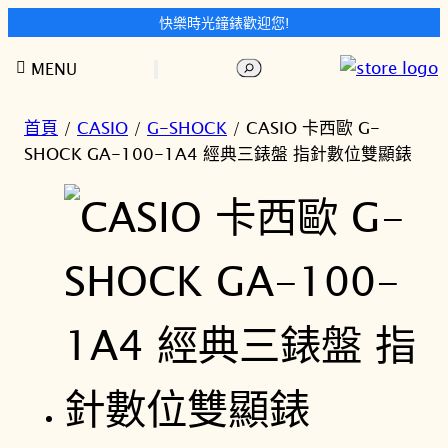
快樂時光鐘錶歡迎您!
跳
搜
MENU
至
尋
主
要
首頁
/
CASIO
/
G-SHOCK
/ CASIO 卡西歐 G-
內
SHOCK GA-100-1A4 經典三錶盤 指針數位雙顯錶
容