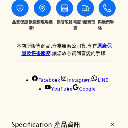
4
8
S
0
2
H
0
2
O
品質保證
歡迎到現場選
到店取貨
宅配/超商取
與我們聯
C
購!
貨
絡
。
。
K
D
本店所販售商品.皆為原廠公司貨.享有
原廠保
W
固及售後服務
.讓您放心買到喜愛的手錶.
-
5
6
Facebook
1
Instagram
LINE
0
YouTube
Google
Y
-
9
質
+
Specification 產品資訊
感