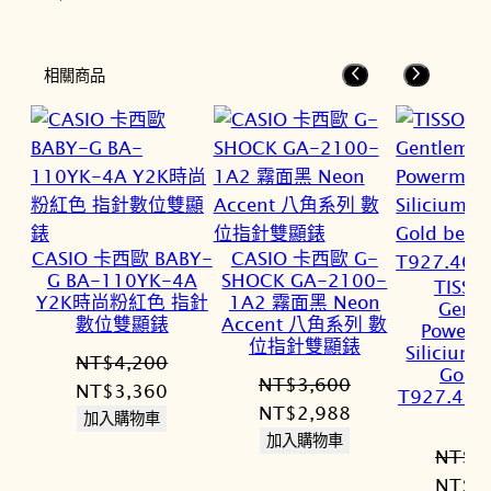
相關商品
CASIO 卡西歐 BABY-
CASIO 卡西歐 G-
G BA-110YK-4A
SHOCK GA-2100-
TISS
Y2K時尚粉紅色 指針
1A2 霧面黑 Neon
Gent
數位雙顯錶
Accent 八角系列 數
Powerm
位指針雙顯錶
Silicium 
NT$
4,200
Gold 
NT$
3,600
原
目
NT$
3,360
T927.407
原
目
NT$
2,988
始
前
加入購物車
始
前
加入購物車
價
價
NT$
5
價
價
格：
格：
原
NT$
5