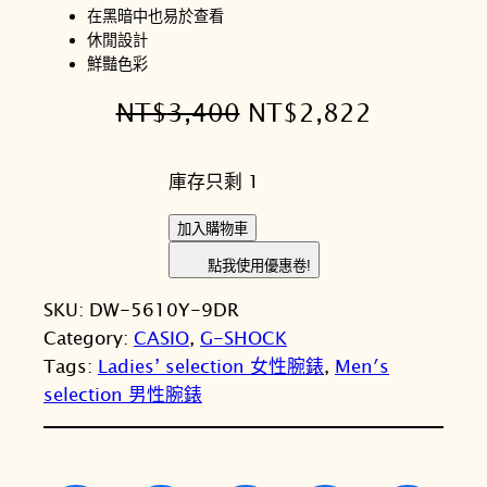
在黑暗中也易於查看
休閒設計
鮮豔色彩
原
目
NT$
3,400
NT$
2,822
始
前
庫存只剩 1
價
價
格
格
C
加入購物車
A
：
：
點我使用優惠卷!
S
N
N
SKU:
DW-5610Y-9DR
I
T
T
Category:
CASIO
, 
G-SHOCK
O
Tags:
Ladies’ selection 女性腕錶
, 
Men′s
卡
$
$
selection 男性腕錶
西
3
2
歐
,
,
G
-