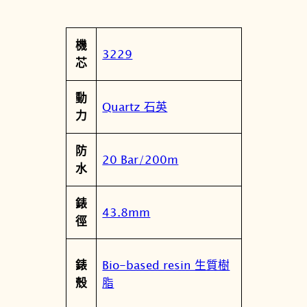
黃
9
屬
機
0
值
3229
性
芯
年
代
動
運
Quartz 石英
力
動
系
防
列
20 Bar/200m
水
數
位
錶
腕
43.8mm
徑
錶
數
量
Bio-based resin 生質樹
錶
脂
殼