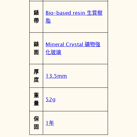
Bio-based resin 生質樹
錶
脂
帶
Mineral Crystal 礦物強
錶
化玻璃
面
厚
13.5mm
度
重
52g
量
保
1年
固