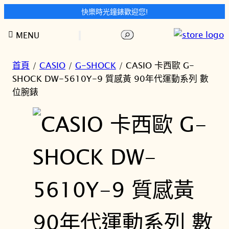
快樂時光鐘錶歡迎您!
跳
搜
MENU
至
尋
主
要
首頁
/
CASIO
/
G-SHOCK
/ CASIO 卡西歐 G-
內
SHOCK DW-5610Y-9 質感黃 90年代運動系列 數
容
位腕錶