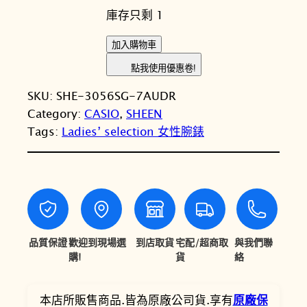
庫存只剩 1
價
價
格
格
C
加入購物車
A
：
：
點我使用優惠卷!
S
N
N
SKU:
SHE-3056SG-7AUDR
I
T
T
Category:
CASIO
, 
SHEEN
O
Tags:
Ladies’ selection 女性腕錶
卡
$
$
西
6
5
歐
,
,
S
H
0
4
E
0
0
E
品質保證
歡迎到現場選
到店取貨
宅配/超商取
與我們聯
0
0
N
購!
貨
絡
S
。
。
H
本店所販售商品.皆為原廠公司貨.享有
原廠保