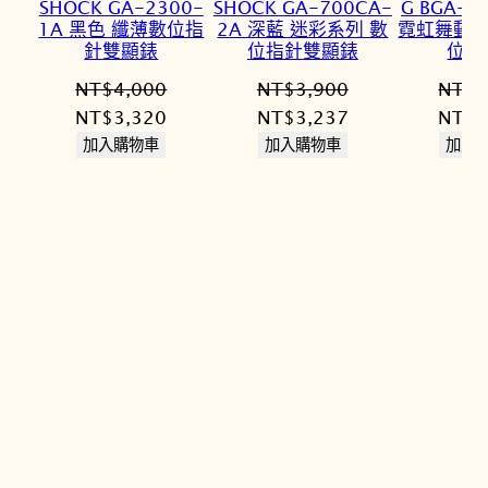
SHOCK GA-2300-
SHOCK GA-700CA-
G BGA-2
1A 黑色 纖薄數位指
2A 深藍 迷彩系列 數
霓虹舞動粉
針雙顯錶
位指針雙顯錶
位雙
NT$
4,000
NT$
3,900
NT$
3
原
目
原
目
原
NT$
3,320
NT$
3,237
NT$
2
始
前
始
前
始
加入購物車
加入購物車
加入
價
價
價
價
價
格：
格：
格：
格：
格：
NT$4,000。
NT$3,320。
NT$3,900。
NT$3,237。
NT$3