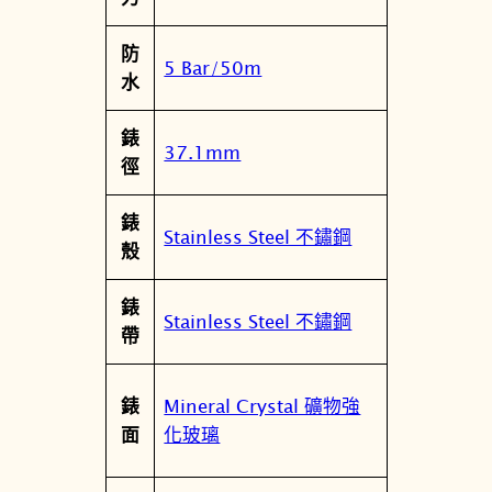
洛
防
世
5 Bar/50m
水
奇
水
錶
晶
37.1mm
徑
女
錶
錶
數
Stainless Steel 不鏽鋼
殼
量
錶
Stainless Steel 不鏽鋼
帶
Mineral Crystal 礦物強
錶
化玻璃
面