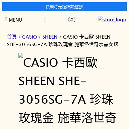
快樂時光鐘錶歡迎您!
跳
搜
MENU
至
尋
主
要
首頁
/
CASIO
/
SHEEN
/ CASIO 卡西歐 SHEEN
內
SHE-3056SG-7A 珍珠玫瑰金 施華洛世奇水晶女錶
容