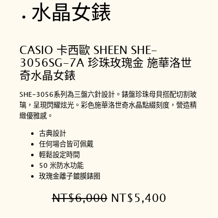
CASIO 卡西歐 SHEEN SHE-
3056SG-7A 珍珠玫瑰金 施華洛世
奇水晶女錶
SHE-3056系列為三盤六針設計。錶盤珍珠母貝搭配切割玻
璃，呈現閃耀炫光。彩色施華洛世奇水晶點綴刻度，營造精
緻優雅感。
古典設計
任何場合皆可佩戴
輕鬆設定時間
50 米防水功能
玫瑰金離子鍍膜錶圈
原
目
NT$
6,000
NT$
5,400
始
前