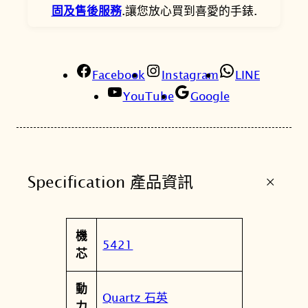
E
固及售後服務
.讓您放心買到喜愛的手錶.
-
3
0
Facebook
5
Instagram
LINE
6
YouTube
Google
S
G
-
7
+
Specification 產品資訊
A
珍
珠
屬
機
玫
值
5421
性
芯
瑰
金
動
施
Quartz 石英
力
華