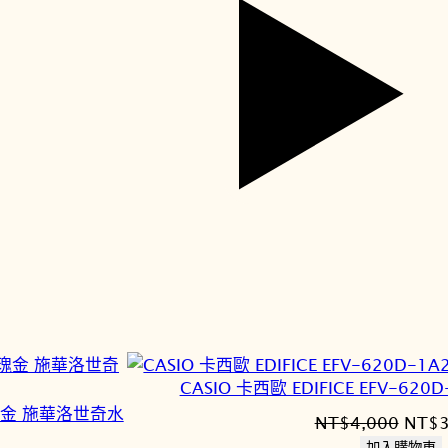
CASIO 卡西歐 EDIFICE EFV-6
珠玫瑰金 施華洛世奇水
原
NT$
4,000
NT$
始