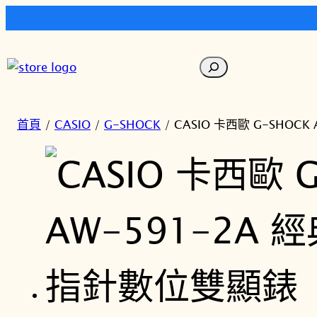
跳
至
搜
主
尋
要
內
首頁
/
CASIO
/
G-SHOCK
/ CASIO 卡西歐 G-SHO
容