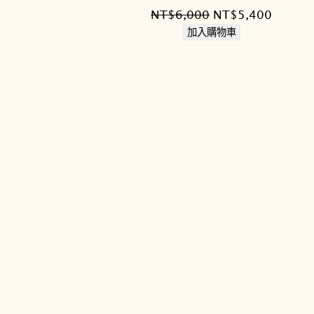
原
目
NT$
6,000
NT$
5,400
始
前
加入購物車
價
價
格：
格：
NT$6,000。
NT$5,