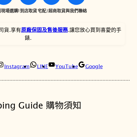
-
2
1
S
現場選購!
到店取貨
宅配/超商取貨
與我們聯絡
,
,
H
O
4
9
司貨.享有
原廠保固及售後服務
.讓您放心買到喜愛的手
C
錶.
K
0
9
A
0
2
W
-
Instagram
LINE
YouTube
Google
。
。
5
9
1
-
ping Guide 購物須知
2
A
經
典
淡