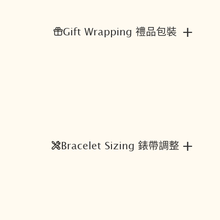
藍
色
+
Gift Wrapping 禮品包裝
指
針
數
位
雙
顯
錶
數
量
+
Bracelet Sizing 錶帶調整