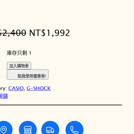
原
目
$
2,400
NT$
1,992
始
前
庫存只剩 1
價
價
C
加入購物車
格
格
A
點我使用優惠卷!
S
：
：
ory:
CASIO
, 
G-SHOCK
I
N
N
性腕錶
O
卡
T
T
西
歐
$
$
G