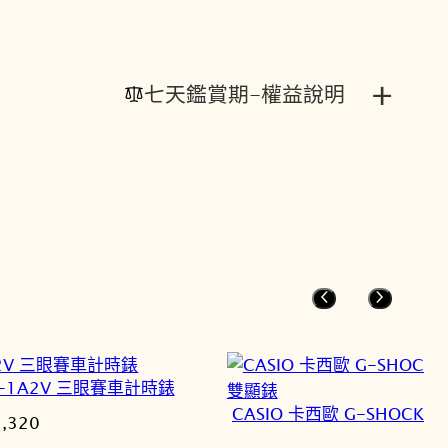
+
七天鑑賞期-權益說明
20D-1A2V 三眼賽車計時錶
CASIO 卡西歐 G-SHOCK
目
3,320
前