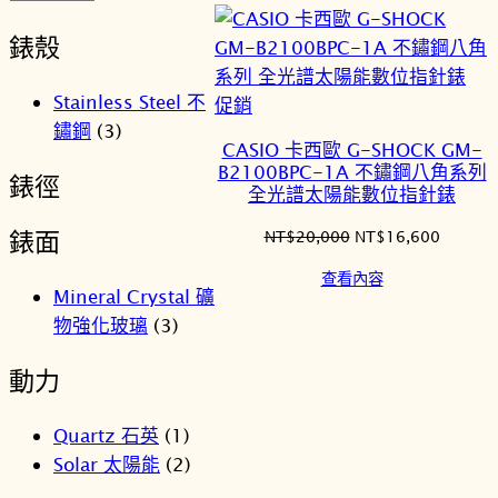
格：
格：
NT$18,500。
NT$15
錶殼
Stainless Steel 不
特
促銷
鏽鋼
(3)
價
CASIO 卡西歐 G-SHOCK GM-
商
B2100BPC-1A 不鏽鋼八角系列
錶徑
品
全光譜太陽能數位指針錶
錶面
原
目
NT$
20,000
NT$
16,600
始
前
查看內容
價
價
Mineral Crystal 礦
格：
格：
物強化玻璃
(3)
NT$20,000。
NT$16
動力
Quartz 石英
(1)
Solar 太陽能
(2)