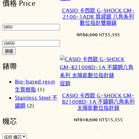
價格 Price
序
價
CASIO 卡西歐 G-SHOCK GM-
商
2100-1ADR 質感銀 八角系列
最
品
數位指針雙顯錶
低
價
最
原
目
NT$
6,500
NT$
5,395
始
前
格
高
價
價
價
篩選
格：
格：
格
NT$6,500。
NT$5,3
錶帶
Bio-based resin
特
促銷
生質樹脂
(1)
價
CASIO 卡西歐 G-SHOCK GM-
Stainless Steel 不
商
B2100BD-1A 不鏽鋼八角系列
鏽鋼
(2)
品
太陽能數位指針錶
原
目
機芯
NT$
18,500
NT$
15,355
始
前
價
價