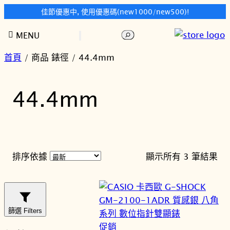
佳節優惠中, 使用優惠碼(new1000/new500)!
跳
搜
MENU
至
尋
主
首頁
/ 商品 錶徑 / 44.4mm
要
內
44.4mm
容
依
排序依據
顯示所有 3 筆結果
最
新
項
目
篩選 Filters
排
特
促銷