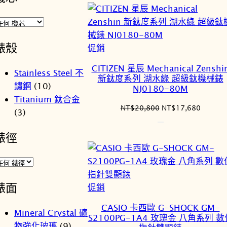
格：
格：
NT$20,800。
NT$17
錶殼
特
促銷
價
CITIZEN 星辰 Mechanical Zenshi
Stainless Steel 不
商
新鈦度系列 湖水綠 超級鈦機械錶
鏽鋼
(10)
品
NJ0180-80M
Titanium 鈦合金
原
目
NT$
20,800
NT$
17,680
(3)
始
前
價
價
錶徑
格：
格：
NT$20,800。
NT$17
錶面
特
促銷
價
CASIO 卡西歐 G-SHOCK GM-
Mineral Crystal 礦
商
S2100PG-1A4 玫瑰金 八角系列 數
物強化玻璃
(9)
品