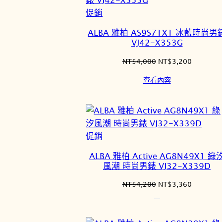
特
促銷
價
ALBA 雅柏 AS9S71X1 冰藍時尚男
商
VJ42-X353G
品
原
目
NT$
4,000
NT$
3,200
始
前
查看內容
價
價
格：
格：
NT$4,000。
NT$3,2
特
促銷
價
ALBA 雅柏 Active AG8N49X1 綠
商
風潮 時尚男錶 VJ32-X339D
品
原
目
NT$
4,200
NT$
3,360
始
前
價
價
格：
格：