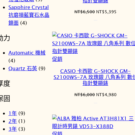
指針雙顯錶
Sapphire Crystal
原
目
NT$
6,500
NT$
5,395
抗磨損藍寶石水晶
始
前
鏡面
(4)
價
價
格：
格：
動力
NT$6,500。
NT$5,3
Automatic 機械
特
促銷
(4)
價
Quartz 石英
(9)
CASIO 卡西歐 G-SHOCK GM-
商
S2100WS-7A 玫瑰銀 八角系列 數
厚度
品
指針雙顯錶
原
目
NT$
6,000
NT$
4,980
保固
始
前
價
價
1年
(9)
格：
格：
2年
(1)
NT$6,000。
NT$4,9
3年
(3)
特
促銷