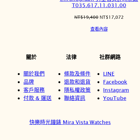
品
T035.617.11.031.00
原
目
NT$
19,400
NT$
17,072
始
前
查看內容
價
價
格：
格：
NT$19,400。
NT$17
關於
法律
社群網路
關於我們
條款及條件
LINE
品牌
退款和退貨
Facebook
客戶服務
隱私權政策
Instagram
付款 & 運送
聯絡資訊
YouTube
快樂時光鐘錶 Mira Vista Watches