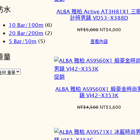
價
防水
ALBA 雅柏 Active AT3H81X1 三
商
計時男錶 VD53-X388D
品
10 Bar/100m
(6)
原
目
NT$
5,000
NT$
4,000
20 Bar/200m
(2)
始
前
5 Bar/50m
(5)
查看內容
價
價
格：
格：
重量
NT$5,000。
NT$4,0
特
促銷
價
ALBA 雅柏 AS9S60X1 緞豪金時尚
商
錶 VJ42-X353K
品
原
目
NT$
4,500
NT$
3,600
始
前
價
價
格：
格：
NT$4,500。
NT$3,6