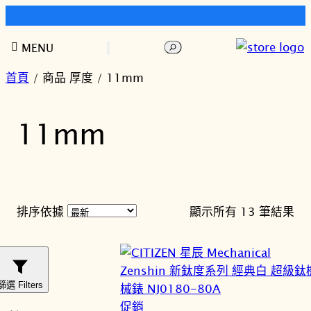
快樂時光鐘錶歡迎您!
跳
搜
MENU
至
尋
主
首頁
/ 商品 厚度 / 11mm
要
內
11mm
容
依
排序依據
顯示所有 13 筆結果
最
新
項
目
篩選 Filters
排
特
促銷