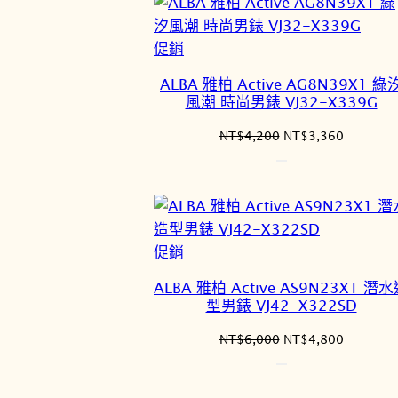
NT$4,200。
NT$3,3
特
促銷
價
ALBA 雅柏 Active AG8N39X1 綠
商
風潮 時尚男錶 VJ32-X339G
品
原
目
NT$
4,200
NT$
3,360
始
前
價
價
格：
格：
NT$4,200。
NT$3,3
特
促銷
價
ALBA 雅柏 Active AS9N23X1 潛
商
型男錶 VJ42-X322SD
品
原
目
NT$
6,000
NT$
4,800
始
前
價
價
格：
格：