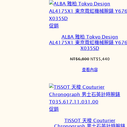
NT$6,000。
NT$4,8
特
促銷
價
ALBA 雅柏 Tokyo Design
商
AL4175X1 東京霓虹機械腕錶 Y676
品
X035SD
原
目
NT$
6,800
NT$
5,440
始
前
查看內容
價
價
格：
格：
NT$6,800。
NT$5,4
特
促銷
價
TISSOT 天梭 Couturier
商
Chronograph 男士石英計時腕錶