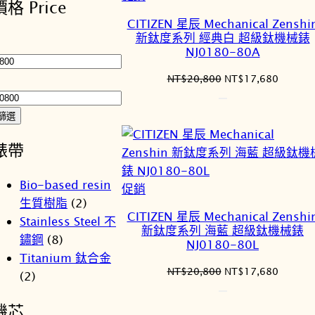
價格 Price
序
價
CITIZEN 星辰 Mechanical Zenshi
商
新鈦度系列 經典白 超級鈦機械錶
最
品
NJ0180-80A
低
價
最
原
目
NT$
20,800
NT$
17,680
始
前
格
高
價
價
價
篩選
格：
格：
格
NT$20,800。
NT$17
錶帶
Bio-based resin
特
促銷
生質樹脂
(2)
價
CITIZEN 星辰 Mechanical Zenshi
Stainless Steel 不
商
新鈦度系列 海藍 超級鈦機械錶
鏽鋼
(8)
品
NJ0180-80L
Titanium 鈦合金
原
目
NT$
20,800
NT$
17,680
(2)
始
前
價
價
機芯