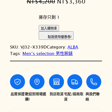
原
目
NT$
4,200
NT$
3,360
始
前
庫存只剩 1
價
價
格
格
A
加入購物車
L
：
：
點我使用優惠卷!
B
N
N
SKU:
VJ32-X339D
Category:
ALBA
A
T
T
Tags:
Men′s selection 男性腕錶
雅
柏
$
$
A
4
3
c
,
,
t
i
2
3
v
品質保證
歡迎到現場選
到店取貨
宅配/超商取
與我們聯
0
6
e
購!
貨
絡
0
0
A