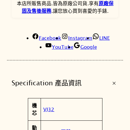
G
。
。
本店所販售商品.皆為原廠公司貨.享有
原廠保
8
固及售後服務
.讓您放心買到喜愛的手錶.
N
4
9
Facebook
X
Instagram
LINE
1
YouTube
Google
綠
汐
風
潮
+
Specification 產品資訊
時
尚
男
屬
機
錶
值
VJ32
性
芯
V
J
動
3