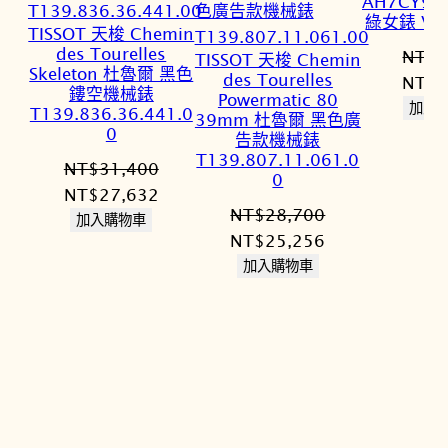
AH7CY9
綠女錶 VJ2
TISSOT 天梭 Chemin
des Tourelles
NT$
3
TISSOT 天梭 Chemin
Skeleton 杜魯爾 黑色
des Tourelles
原
NT$
2
鏤空機械錶
Powermatic 80
始
加入
T139.836.36.441.0
39mm 杜魯爾 黑色廣
0
價
告款機械錶
T139.807.11.061.0
格：
NT$
31,400
0
NT$3
原
目
NT$
27,632
NT$
28,700
始
前
加入購物車
原
目
NT$
25,256
價
價
始
前
加入購物車
格：
格：
價
價
NT$31,400。
NT$27,632。
格：
格：
NT$28,700。
NT$25,256。