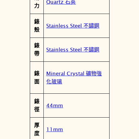
Quartz 石英
力
2
-
錶
X
Stainless Steel 不鏽鋼
殼
3
3
錶
9
Stainless Steel 不鏽鋼
帶
D
數
量
Mineral Crystal 礦物強
錶
化玻璃
面
錶
44mm
徑
厚
11mm
度