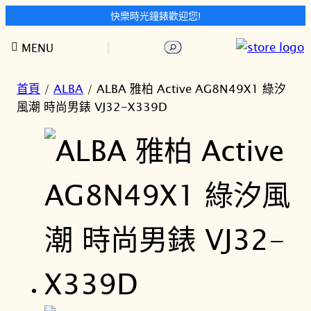
快樂時光鐘錶歡迎您!
跳
搜
MENU
至
尋
主
要
首頁
/
ALBA
/ ALBA 雅柏 Active AG8N49X1 綠汐
內
風潮 時尚男錶 VJ32-X339D
容