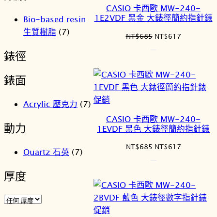
價
CASIO 卡西歐 MW-240-
商
1E2VDF 黑金 大錶徑簡約指針錶
Bio-based resin
品
生質樹脂
(7)
原
目
NT$
685
NT$
617
始
前
錶徑
價
價
格：
格：
錶面
NT$685。
NT$617。
特
促銷
Acrylic 壓克力
(7)
價
CASIO 卡西歐 MW-240-
商
動力
1EVDF 黑色 大錶徑簡約指針錶
品
原
目
NT$
685
NT$
617
Quartz 石英
(7)
始
前
價
價
厚度
格：
格：
NT$685。
NT$617。
特
促銷