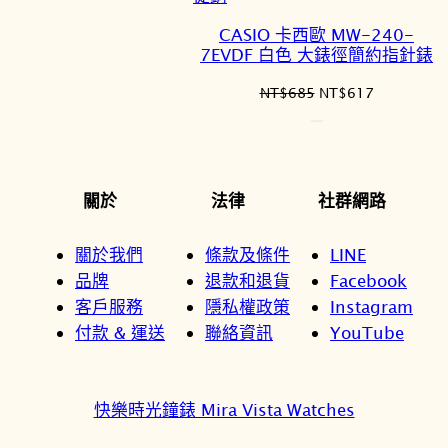
價
CASIO 卡西歐 MW-240-
商
7EVDF 白色 大錶徑簡約指針錶
品
原
目
NT$
685
NT$
617
始
前
價
價
格：
格：
NT$685。
NT$617。
關於
法律
社群網路
關於我們
條款及條件
LINE
品牌
退款和退貨
Facebook
客戶服務
隱私權政策
Instagram
付款 & 運送
聯絡資訊
YouTube
快樂時光鐘錶 Mira Vista Watches