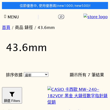
佳節優惠中, 使用優惠碼(new1000/new500)!
跳
搜
MENU
至
尋
主
首頁
/ 商品 錶徑 / 43.6mm
要
內
43.6mm
容
依
排序依據
顯示所有 7 筆結果
最
新
項
目
篩選 Filters
特
促銷
排
價