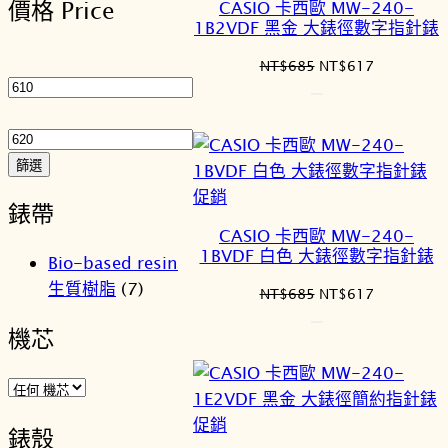
價格 Price
CASIO 卡西歐 MW-240-
序
商
1B2VDF 黑金 大錶徑數字指針錶
品
最
原
目
NT$
685
NT$
617
低
始
前
價
價
價
最
格：
格：
格
高
NT$685。
NT$617。
價
篩選
格
特
促銷
錶帶
價
CASIO 卡西歐 MW-240-
商
1BVDF 白色 大錶徑數字指針錶
Bio-based resin
品
生質樹脂
(7)
原
目
NT$
685
NT$
617
始
前
機芯
價
價
格：
格：
NT$685。
NT$617。
特
促銷
錶殼