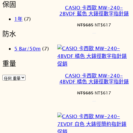
保固
價
CASIO 卡西歐 MW-240-
商
2BVDF 藍色 大錶徑數字指針錶
品
1年
(7)
原
目
NT$
685
NT$
617
始
前
防水
價
價
格：
格：
5 Bar/50m
(7)
NT$685。
NT$617。
重量
特
促銷
價
CASIO 卡西歐 MW-240-
商
4BVDF 橘色 大錶徑數字指針錶
品
原
目
NT$
685
NT$
617
始
前
價
價
格：
格：
NT$685。
NT$617。
特
促銷