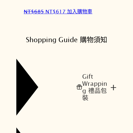
8
1
5
7
原
目
NT$
685
NT$
617
加入購物車
。
。
始
前
價
價
格
格
Shopping Guide 購物須知
：
：
N
N
T
T
$
$
6
6
Gift
8
1
Wrappin
+
5
7
g 禮品包
。
。
裝