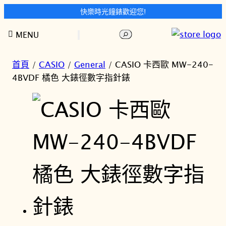
快樂時光鐘錶歡迎您!
跳
搜
MENU
至
尋
主
要
首頁
/
CASIO
/
General
/ CASIO 卡西歐 MW-240-
內
4BVDF 橘色 大錶徑數字指針錶
容