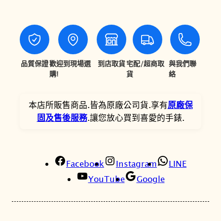
$
$
M
6
6
W
-
8
1
2
5
7
4
品質保證
歡迎到現場選
到店取貨
宅配/超商取
與我們聯
。
。
0
購!
貨
絡
-
4
本店所販售商品.皆為原廠公司貨.享有
原廠保
B
固及售後服務
.讓您放心買到喜愛的手錶.
V
D
F
橘
Facebook
Instagram
LINE
色
YouTube
Google
大
錶
徑