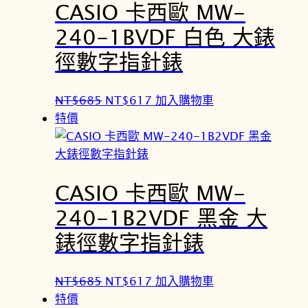
CASIO 卡西歐 MW-
N
N
T
T
240-1BVDF 白色 大錶
$
$
徑數字指針錶
6
6
8
1
5
7
原
目
NT$
685
NT$
617
加入購物車
。
。
始
前
特價
價
價
格
格
：
：
CASIO 卡西歐 MW-
N
N
T
T
240-1B2VDF 黑金 大
$
$
錶徑數字指針錶
6
6
8
1
5
7
原
目
NT$
685
NT$
617
加入購物車
。
。
始
前
特價