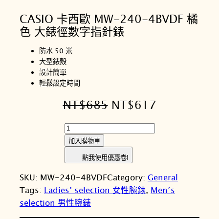
CASIO 卡西歐 MW-240-4BVDF 橘
色 大錶徑數字指針錶
防水 50 米
大型錶殼
設計簡單
輕鬆設定時間
原
目
NT$
685
NT$
617
始
前
C
價
價
A
加入購物車
S
格
格
點我使用優惠卷!
I
：
：
SKU:
MW-240-4BVDF
Category:
General
O
N
N
Tags:
Ladies’ selection 女性腕錶
, 
Men′s
卡
selection 男性腕錶
西
T
T
歐