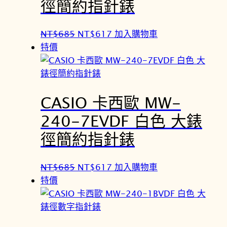
徑簡約指針錶
原
目
NT$
685
NT$
617
加入購物車
始
前
特價
價
價
格
格
：
：
CASIO 卡西歐 MW-
N
N
T
T
240-7EVDF 白色 大錶
$
$
徑簡約指針錶
6
6
8
1
5
7
原
目
NT$
685
NT$
617
加入購物車
。
。
始
前
特價
價
價
格
格
：
：