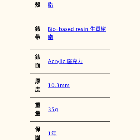
脂
殼
Bio-based resin 生質樹
錶
脂
帶
錶
Acrylic 壓克力
面
厚
10.3mm
度
重
35g
量
保
1年
固