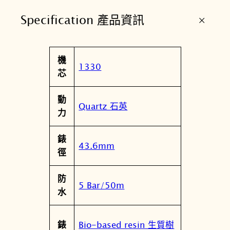
數
+
Specification 產品資訊
字
指
針
屬
機
錶
值
1330
性
芯
數
量
動
Quartz 石英
力
錶
43.6mm
徑
防
5 Bar/50m
水
Bio-based resin 生質樹
錶