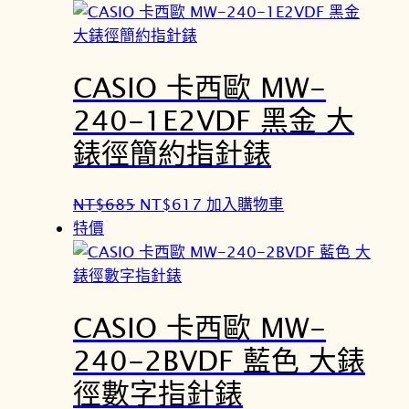
價
價
格
格
：
：
CASIO 卡西歐 MW-
N
N
T
T
240-1E2VDF 黑金 大
$
$
錶徑簡約指針錶
6
6
8
1
5
7
原
目
NT$
685
NT$
617
加入購物車
。
。
始
前
特價
價
價
格
格
：
：
CASIO 卡西歐 MW-
N
N
T
T
240-2BVDF 藍色 大錶
$
$
徑數字指針錶
6
6