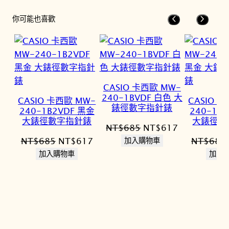
你可能也喜歡
CASIO 卡西歐 MW-
240-1BVDF 白色 大
CASIO 卡西歐 MW-
CASIO 
錶徑數字指針錶
240-1B2VDF 黑金
240-1E
大錶徑數字指針錶
大錶徑簡
原
目
NT$
685
NT$
617
原
目
始
前
NT$
685
NT$
617
NT$
685
加入購物車
始
前
價
價
加入購物車
加入
價
價
格：
格：
格：
格：
NT$685。
NT$617。
NT$685。
NT$617。