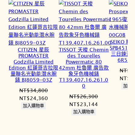
SEIKO 精工
SPB451J
CITIZEN 星辰
TISSOT 天梭 Chemin
三日鍊潛
PROMASTER
des Tourelles
6R55-
Godzilla Limited
Powermatic 80
Edition 紅蓮哥吉拉限
42mm 杜魯爾 廣告款
NT$
4
量聯名光動能潛水腕
象牙色機械錶
原
NT$
3
錶 BJ8059-03Z
T139.407.16.261.0
0
始
加入
NT$
34,800
價
NT$
26,300
原
目
NT$
24,360
格：
原
目
NT$
23,144
始
前
加入購物車
NT$4
始
前
加入購物車
價
價
價
價
格：
格：
格：
格：
NT$34,800。
NT$24,360。