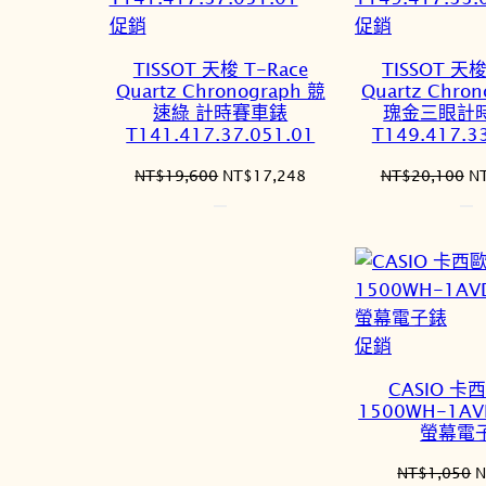
特
特
促銷
促銷
價
價
TISSOT 天梭 T-Race
TISSOT 天梭
商
商
Quartz Chronograph 競
Quartz Chro
品
品
速綠 計時賽車錶
瑰金三眼計
T141.417.37.051.01
T149.417.3
原
目
原
NT$
19,600
NT$
17,248
NT$
20,100
N
始
前
始
價
價
價
格：
格：
格
NT$19,600。
NT$17,248。
N
特
促銷
價
CASIO 卡西
商
1500WH-1AV
品
螢幕電
NT$
1,050
N