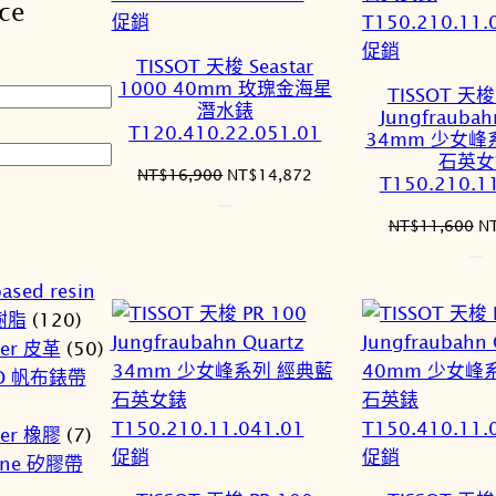
ce
序
特
促銷
價
特
促銷
TISSOT 天梭 Seastar
商
價
1000 40mm 玫瑰金海星
TISSOT 天梭
品
商
潛水錶
Jungfraubah
T120.410.22.051.01
品
34mm 少女峰
石英女
原
目
NT$
16,900
NT$
14,872
T150.210.1
始
前
價
價
原
NT$
11,600
N
格：
格：
始
NT$16,900。
NT$14,872。
價
ased resin
格
樹脂
(120)
N
her 皮革
(50)
O 帆布錶帶
er 橡膠
(7)
特
特
促銷
促銷
cone 矽膠帶
價
價