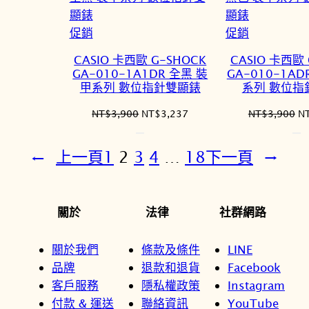
特
特
促銷
促銷
價
價
CASIO 卡西歐 G-SHOCK
CASIO 卡西歐 
商
商
GA-010-1A1DR 全黑 裝
GA-010-1AD
品
品
甲系列 數位指針雙顯錶
系列 數位指
原
目
原
NT$
3,900
NT$
3,237
NT$
3,900
N
始
前
始
價
價
價
←
上一頁
1
2
3
4
…
18
下一頁
→
格：
格：
格
NT$3,900。
NT$3,237。
N
關於
法律
社群網路
關於我們
條款及條件
LINE
品牌
退款和退貨
Facebook
客戶服務
隱私權政策
Instagram
付款 & 運送
聯絡資訊
YouTube