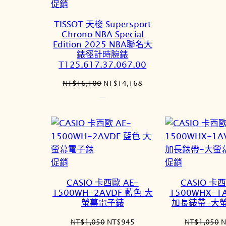
特
促銷
價
TISSOT 天梭 Supersport
商
Chrono NBA Special
品
Edition 2025 NBA聯名大
錶徑計時腕錶
T125.617.37.067.00
原
目
NT$
16,100
NT$
14,168
始
前
價
價
格：
格：
NT$16,100。
NT$14,168。
特
特
促銷
促銷
價
價
CASIO 卡西歐 AE-
CASIO 卡西
商
商
1500WH-2AVDF 藍色 大
1500WHX-1
品
品
螢幕電子錶
加長錶帶-大
原
目
NT$
1,050
NT$
945
NT$
1,050
N