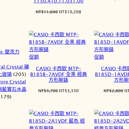
T150.410.11.031.00
始
價
原
目
NT$
11,600
NT$
10,208
格
始
前
N
價
價
格：
格：
NT$11,600。
NT$10,208。
lic 壓克力
特
特
促銷
促銷
價
價
al Crystal 礦
CASIO 卡西歐 MTP-
CASIO 卡西
商
商
B185B-7AVDF 全黑 經典
B185D-1AVD
化玻璃
(205)
品
品
方形腕錶
方形腕
ire Crystal
損藍寶石水晶
原
目
原
NT$
3,700
NT$
3,330
NT$
2,800
N
(179)
始
前
始
價
價
價
格：
格：
格
NT$3,700。
NT$3,330。
N