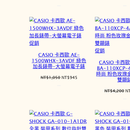
始
前
價
價
格：
格：
NT$1,050。
NT$945。
N
特
促銷
價
特
促銷
CASIO 卡西歐 AE-
商
價
1500WHX-3AVDF 綠色
CASIO 卡西歐
品
商
加長錶帶-大螢幕電子錶
BA-110XCP-
品
時尚 粉色玫瑰
原
目
NT$
1,050
NT$
945
雙顯
始
前
價
價
原
NT$
4,200
N
格：
格：
始
NT$1,050。
NT$945。
價
格
N