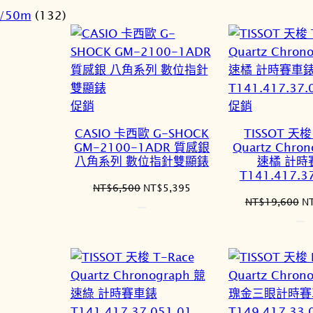
價
價
價
r/50m
(132)
格：
格：
格
NT$2,800。
NT$2,520。
N
特
特
促銷
促銷
價
價
CASIO 卡西歐 G-SHOCK
TISSOT 天梭
商
商
GM-2100-1ADR 質感銀
Quartz Chro
品
品
八角系列 數位指針雙顯錶
速橘 計時
T141.417.3
原
目
NT$
6,500
NT$
5,395
原
NT$
19,600
N
始
前
始
價
價
價
格：
格：
格
NT$6,500。
NT$5,395。
N