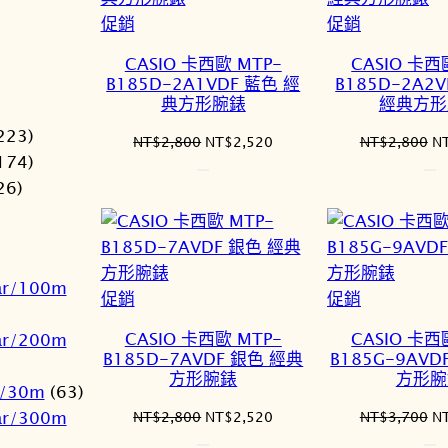
特
特
促銷
促銷
價
價
CASIO 卡西歐 MTP-
CASIO 卡西
商
商
B185D-2A1VDF 藍色 經
B185D-2A2
品
品
典方形腕錶
經典方形
223)
原
目
原
NT$
2,800
NT$
2,520
NT$
2,800
N
174)
始
前
始
價
價
價
26)
格：
格：
格
NT$2,800。
NT$2,520。
N
ar/100m
特
特
促銷
促銷
)
價
價
CASIO 卡西歐 MTP-
CASIO 卡西
ar/200m
商
商
B185D-7AVDF 銀色 經典
B185G-9AVD
品
品
方形腕錶
方形腕
r/30m
(63)
ar/300m
原
目
原
NT$
2,800
NT$
2,520
NT$
3,700
N
始
前
始