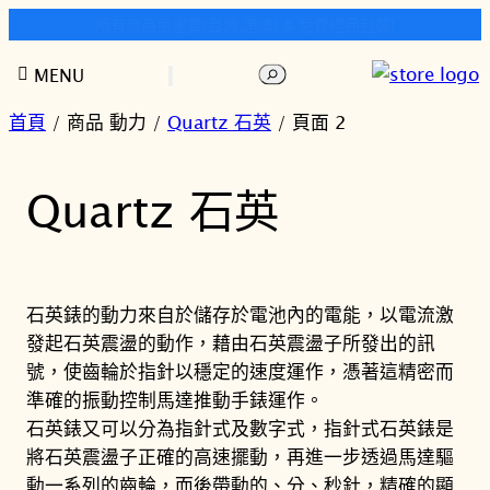
所有商品免運費(台灣,港澳) & 免費禮品包裝!
跳
搜
MENU
至
尋
主
首頁
/ 商品 動力 /
Quartz 石英
/ 頁面 2
要
內
Quartz 石英
容
石英錶的動力來自於儲存於電池內的電能，以電流激
發起石英震盪的動作，藉由石英震盪子所發出的訊
號，使齒輪於指針以穩定的速度運作，憑著這精密而
準確的振動控制馬達推動手錶運作。
石英錶又可以分為指針式及數字式，指針式石英錶是
將石英震盪子正確的高速擺動，再進一步透過馬達驅
動一系列的齒輪，而後帶動的、分、秒針，精確的顯