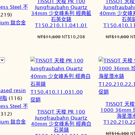
TISSOT 天梭 PR 100
TISSOT 天梭
商
商
less Steel 不
Jungfraubahn Quartz
Jungfraubah
品
品
34mm 少女峰系列 經典藍
40mm 少女峰
(219)
石英女錶
石英
nium 鈦合金
T150.210.11.041.01
T150.410.1
原
目
原
NT$
11,600
NT$
10,208
NT$
11,600
N
始
前
始
價
價
價
格：
格：
格
NT$11,600。
NT$10,208。
N
ased resin
特
促銷
樹脂
(116)
特
價
促銷
TISSOT 天梭 
less Steel 不
價
商
1000 36m
TISSOT 天梭 PR 100
(312)
商
品
海星潛
Jungfraubahn Quartz
nium 鈦合金
T120.210.2
品
40mm 少女峰系列 經典白
石英錶
原
NT$
16,300
N