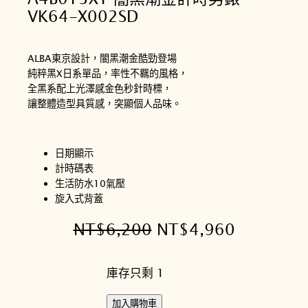
VK64-X002SD
ALBA東京設計，闇黑潮金酷勁登場
純粹黑X日系單品，率性不羈的風格，
全黑系配上光澤感金色秒針時標，
讓整體造型具質感，突顯個人品味。
日期顯示
計時碼表
生活防水10氣壓
旋入式背蓋
原
目
NT$
6,200
NT$
4,960
始
前
庫存只剩 1
價
價
格
格
A
加入購物車