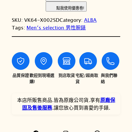
L
：
：
點我使用優惠卷!
B
N
N
SKU:
VK64-X002SD
Category:
ALBA
A
T
T
Tags:
Men′s selection 男性腕錶
雅
柏
$
$
T
6
4
o
,
,
k
y
2
9
o
品質保證
歡迎到現場選
到店取貨
宅配/超商取
與我們聯
0
6
D
購!
貨
絡
0
0
e
s
。
。
本店所販售商品.皆為原廠公司貨.享有
原廠保
i
固及售後服務
.讓您放心買到喜愛的手錶.
g
n
A