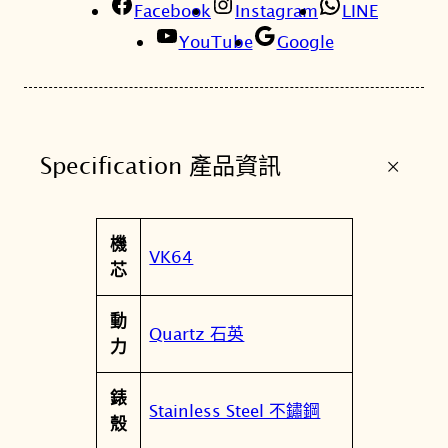
Facebook
4
Instagram
LINE
B
YouTube
Google
0
1
3
X
+
Specification 產品資訊
1
闇
黑
屬
機
潮
值
VK64
性
芯
金
計
動
時
Quartz 石英
力
男
錶
錶
V
Stainless Steel 不鏽鋼
殼
K