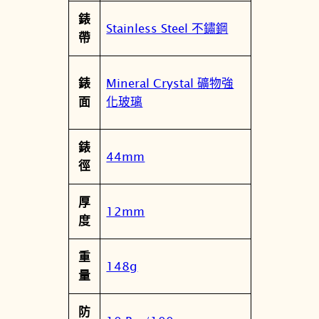
6
錶
4
Stainless Steel 不鏽鋼
帶
-
X
0
Mineral Crystal 礦物強
錶
0
化玻璃
面
2
S
錶
D
44mm
徑
數
量
厚
12mm
度
重
148g
量
防