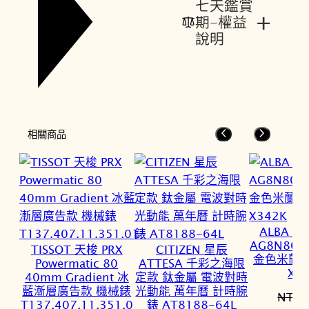
七天鑑賞
+
期-權益
說明
相關商品
ALBA 雅
AG8N80
TISSOT 天梭 PRX
CITIZEN 星辰
金色米蘭女錶
Powermatic 80
ATTESA 千彩之海限
X3
40mm Gradient 冰
定款 鈦金屬 電波對時
藍漸層廣告款 機械錶
光動能 萬年曆 計時腕
NT$
4
T137.407.11.351.0
錶 AT8188-64L