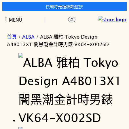
快樂時光鐘錶歡迎您!
跳
搜
MENU
至
尋
主
要
首頁
/
ALBA
/ ALBA 雅柏 Tokyo Design
內
A4B013X1 闇黑潮金計時男錶 VK64-X002SD
容