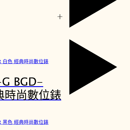
+
-G BGD-
經典時尚數位錶