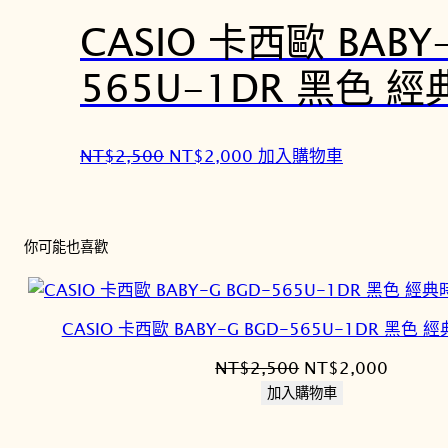
格
格
CASIO 卡西歐 BABY
：
：
565U-1DR 黑色 
N
N
T
T
$
$
2
2
原
目
NT$
2,500
NT$
2,000
加入購物車
,
,
始
前
5
0
價
價
0
0
格
格
你可能也喜歡
0
0
：
：
。
。
N
N
T
T
CASIO 卡西歐 BABY-G BGD-565U-1DR 黑色
$
$
2
2
原
目
NT$
2,500
NT$
2,000
,
,
始
前
加入購物車
5
0
價
價
0
0
格：
格：