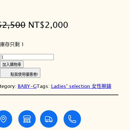
原
目
$
2,500
NT$
2,000
始
前
庫存只剩 1
價
價
C
格
格
A
加入購物車
S
：
：
點我使用優惠卷!
I
N
N
tegory:
BABY-G
Tags:
Ladies’ selection 女性腕錶
O
卡
T
T
西
歐
$
$
B
A
2
2