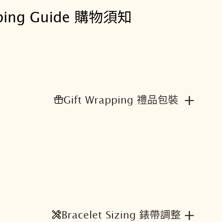
經
ping Guide 購物須知
典
時
尚
數
位
錶
+
Gift Wrapping 禮品包裝
數
量
+
Bracelet Sizing 錶帶調整