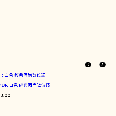
5U-7DR 白色 經典時尚數位錶
目
2,000
前
價
格：