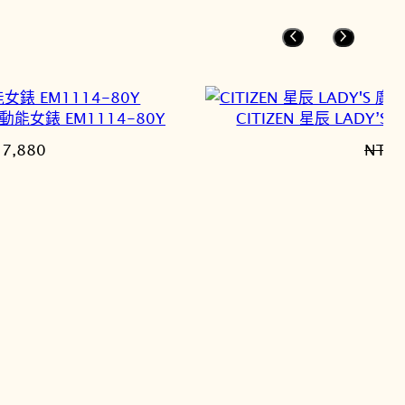
,500。
NT$2,000。
動能女錶 EM1114-80Y
CITIZEN 星辰 LADY
目
27,880
NT$
1
前
價
格：
2,800。
NT$27,880。