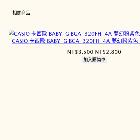
0
0
NT$2,500。
NT$2,
相關商品
。
。
CASIO 卡西歐 BABY-G BGA-320FH-4A 夢幻粉
原
目
NT$
3,500
NT$
2,800
始
前
加入購物車
價
價
格：
格：
NT$3,500。
NT$2,