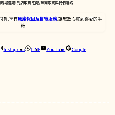
B
現場選購!
到店取貨
宅配/超商取貨
與我們聯絡
,
,
Y
-
5
0
司貨.享有
原廠保固及售後服務
.讓您放心買到喜愛的手
G
錶.
B
0
0
G
0
0
D
-
Instagram
LINE
YouTube
Google
。
。
5
6
5
U
-
4
D
R
米
色