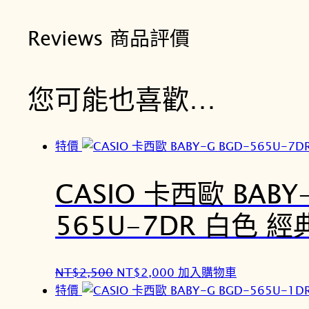
Reviews 商品評價
您可能也喜歡…
特價
CASIO 卡西歐 BABY
565U-7DR 白色 
原
目
NT$
2,500
NT$
2,000
加入購物車
始
前
特價
價
價