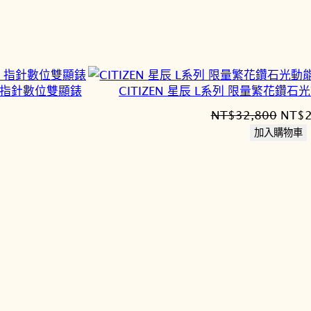
000。
NT$2
紫色 指針數位雙顯錶
CITIZEN 星辰 L系列 限量繁花鑽石光
原
NT$
32,800
NT$
始
加入購物車
價
格：
800。
NT$3