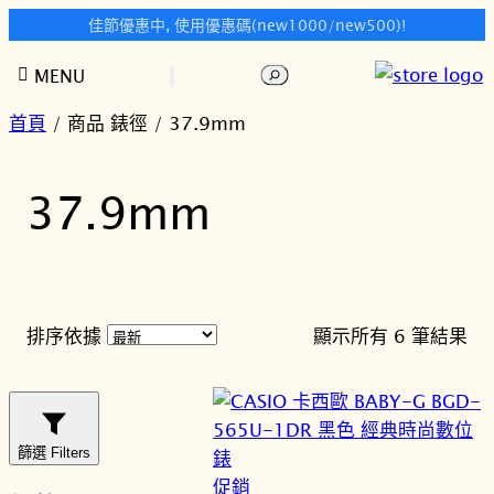
佳節優惠中, 使用優惠碼(new1000/new500)!
跳
搜
MENU
至
尋
主
首頁
/ 商品 錶徑 / 37.9mm
要
內
37.9mm
容
依
排序依據
顯示所有 6 筆結果
最
新
項
目
篩選 Filters
排
特
促銷