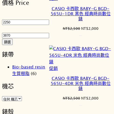
價格 Price
序
價
CASIO 卡西歐 BABY-G BGD-
商
565U-1DR 黑色 經典時尚數位
最
品
錶
低
價
最
原
目
NT$
2,500
NT$
2,000
始
前
格
高
價
價
價
篩選
格：
格：
格
NT$2,500。
NT$2,0
錶帶
Bio-based resin
特
促銷
生質樹脂
(6)
價
CASIO 卡西歐 BABY-G BGD-
商
565U-4DR 米色 經典時尚數位
機芯
品
錶
原
目
NT$
2,500
NT$
2,000
始
前
價
價
錶殼