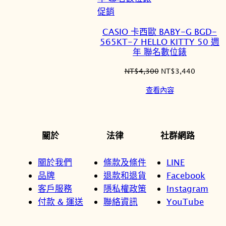
特
促銷
價
CASIO 卡西歐 BABY-G BGD-
商
565KT-7 HELLO KITTY 50 週
品
年 聯名數位錶
原
目
NT$
4,300
NT$
3,440
始
前
查看內容
價
價
格：
格：
NT$4,300。
NT$3,4
關於
法律
社群網路
關於我們
條款及條件
LINE
品牌
退款和退貨
Facebook
客戶服務
隱私權政策
Instagram
付款 & 運送
聯絡資訊
YouTube