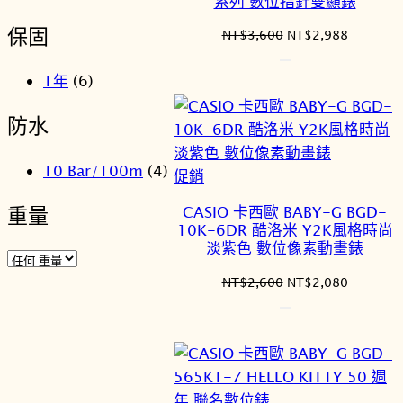
系列 數位指針雙顯錶
保固
原
目
NT$
3,600
NT$
2,988
始
前
價
價
1年
(6)
格：
格：
NT$3,600。
NT$2,9
防水
10 Bar/100m
(4)
特
促銷
價
重量
CASIO 卡西歐 BABY-G BGD-
商
10K-6DR 酷洛米 Y2K風格時尚
品
淡紫色 數位像素動畫錶
原
目
NT$
2,600
NT$
2,080
始
前
價
價
格：
格：
NT$2,600。
NT$2,0