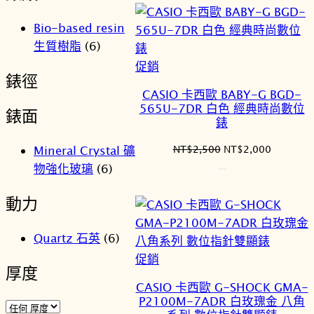
格：
格：
NT$2,500。
NT$2,0
Bio-based resin
生質樹脂
(6)
特
促銷
錶徑
價
CASIO 卡西歐 BABY-G BGD-
商
565U-7DR 白色 經典時尚數位
錶面
品
錶
原
目
NT$
2,500
NT$
2,000
Mineral Crystal 礦
始
前
物強化玻璃
(6)
價
價
格：
格：
動力
NT$2,500。
NT$2,0
Quartz 石英
(6)
特
促銷
厚度
價
CASIO 卡西歐 G-SHOCK GMA-
商
P2100M-7ADR 白玫瑰金 八角
品