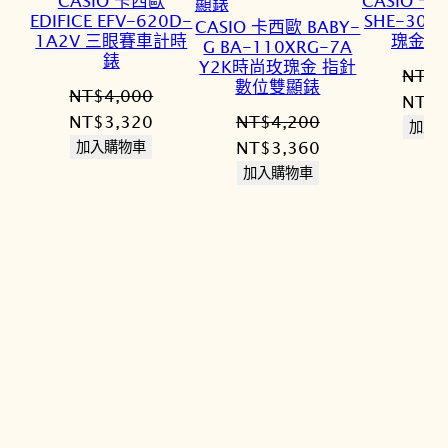
CASIO 卡西歐
CASIO 卡
EDIFICE EFV-620D-
SHE-305
CASIO 卡西歐 BABY-
1A2V 三眼賽車計時
瑰金 
G BA-110XRG-7A
錶
Y2K時尚玫瑰金 指針
NT$
6
數位雙顯錶
NT$
4,000
原
NT$
5
原
目
NT$
3,320
NT$
4,200
始
加入
始
前
原
目
NT$
3,360
加入購物車
價
價
價
始
前
加入購物車
格：
格：
格：
價
價
NT$6
NT$4,000。
NT$3,320。
格：
格：
NT$4,200。
NT$3,360。