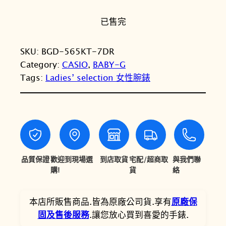
始
前
已售完
價
價
格
格
SKU:
BGD-565KT-7DR
：
：
Category:
CASIO
, 
BABY-G
N
N
Tags:
Ladies’ selection 女性腕錶
T
T
$
$
4
3
,
,
品質保證
歡迎到現場選
到店取貨
宅配/超商取
與我們聯
3
4
購!
貨
絡
0
4
0
0
本店所販售商品.皆為原廠公司貨.享有
原廠保
固及售後服務
.讓您放心買到喜愛的手錶.
。
。