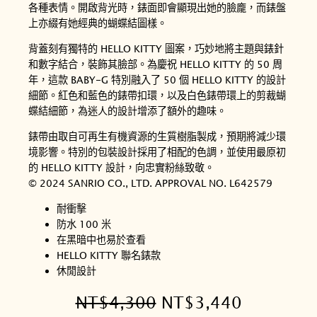
各種表情。開啟背光時，錶面即會顯現出她的臉龐，而錶盤
上亦綴有她經典的蝴蝶結圖樣。
背蓋刻有獨特的 HELLO KITTY 圖案，巧妙地將主題與錶針
和數字結合，裝飾其臉部。為慶祝 HELLO KITTY 的 50 周
年，這款 BABY-G 特別融入了 50 個 HELLO KITTY 的設計
細節。紅色和藍色的錶帶扣環，以及白色錶帶環上的剪裁蝴
蝶結細節，為迷人的設計增添了額外的趣味。
錶帶由取自可再生有機資源的生質樹脂製成，預期將減少環
境影響。特別的包裝設計採用了相配的色調，並使用最原初
的 HELLO KITTY 設計，向忠實粉絲致敬。
© 2024 SANRIO CO., LTD. APPROVAL NO. L642579
耐衝擊
防水 100 米
在黑暗中也易於查看
HELLO KITTY 聯名錶款
休閒設計
原
目
NT$
4,300
NT$
3,440