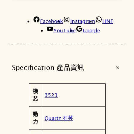
Facebook
Instagram
LINE
YouTube
Google
+
Specification 產品資訊
屬
機
值
3523
性
芯
動
Quartz 石英
力