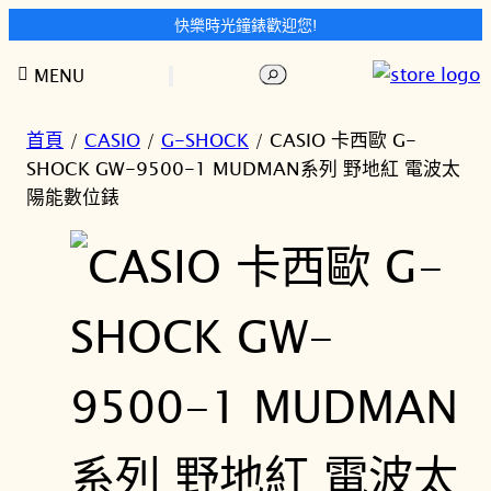
快樂時光鐘錶歡迎您!
跳
搜
MENU
至
尋
主
要
首頁
/
CASIO
/
G-SHOCK
/ CASIO 卡西歐 G-
內
SHOCK GW-9500-1 MUDMAN系列 野地紅 電波太
容
陽能數位錶