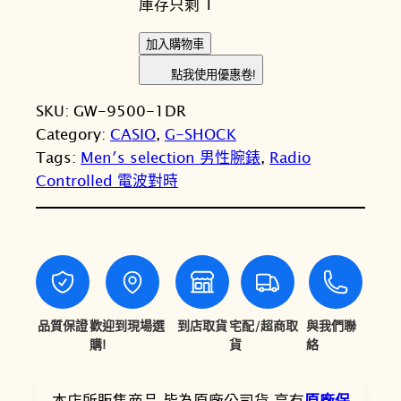
庫存只剩 1
價
價
格
格
C
加入購物車
A
：
：
點我使用優惠卷!
S
N
N
SKU:
GW-9500-1DR
I
T
T
Category:
CASIO
, 
G-SHOCK
O
Tags:
Men′s selection 男性腕錶
, 
Radio
卡
$
$
Controlled 電波對時
西
1
9
歐
2
,
G
-
,
9
S
0
6
H
0
0
O
品質保證
歡迎到現場選
到店取貨
宅配/超商取
與我們聯
C
購!
貨
絡
0
。
K
。
G
本店所販售商品.皆為原廠公司貨.享有
原廠保