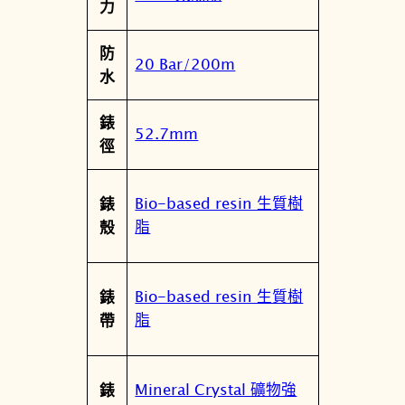
力
地
紅
防
電
20 Bar/200m
水
波
太
錶
陽
52.7mm
徑
能
數
位
Bio-based resin 生質樹
錶
錶
脂
殼
數
量
Bio-based resin 生質樹
錶
脂
帶
Mineral Crystal 礦物強
錶