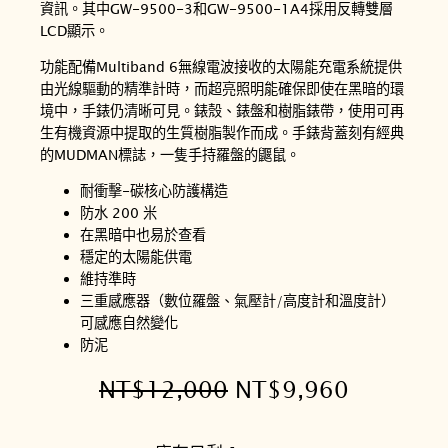
資訊。其中GW-9500-3和GW-9500-1A4採用反轉雙層
LCD顯示。
功能配備Multiband 6無線電波接收的太陽能充電系統提供
由光線驅動的精準計時，而超亮照明能確保即使在黑暗的環
境中，手錶仍清晰可見。錶殼、錶盤和樹脂錶帶，使用可再
生有機資源中提取的生質樹脂製作而成。手錶背蓋刻有經典
的MUDMAN標誌，一隻手持羅盤的鼴鼠。
耐衝擊-碳核心防護構造
防水 200 米
在黑暗中也易於查看
穩定的太陽能供電
維持準時
三重感應器（數位羅盤、氣壓計/高度計和溫度計）
可感應自然變化
防泥
原
目
NT$
12,000
NT$
9,960
始
前