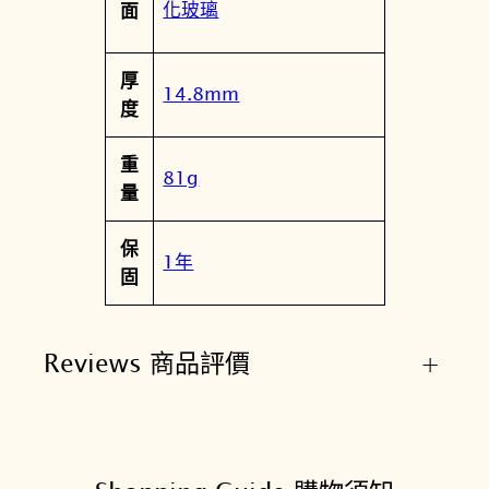
化玻璃
面
厚
14.8mm
度
重
81g
量
保
1年
固
Reviews 商品評價
+