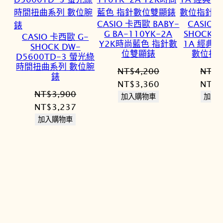
CASIO 卡西歐 BABY-
CASIO 
G BA-110YK-2A
SHOCK G
CASIO 卡西歐 G-
Y2K時尚藍色 指針數
1A 經典
SHOCK DW-
位雙顯錶
數位指
D5600TD-3 螢光綠
時間扭曲系列 數位腕
NT$
4,200
NT$
3
錶
原
目
原
NT$
3,360
NT$
2
NT$
3,900
始
前
始
加入購物車
加入
原
目
NT$
3,237
價
價
價
始
前
加入購物車
格：
格：
格：
價
價
NT$4,200。
NT$3,360。
NT$3
格：
格：
NT$3,900。
NT$3,237。