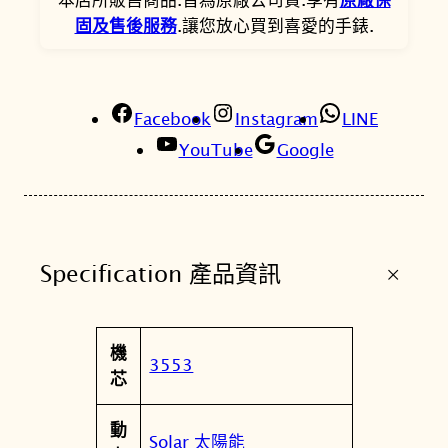
W
固及售後服務
.讓您放心買到喜愛的手錶.
-
9
5
Facebook
0
Instagram
LINE
0
YouTube
Google
-
1
M
U
+
Specification 產品資訊
D
M
A
屬
機
N
值
3553
性
芯
系
列
動
野
Solar 太陽能