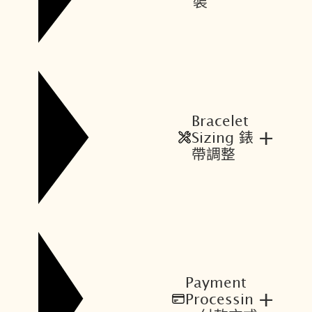
裝
Bracelet
+
Sizing 錶
帶調整
Payment
+
Processin