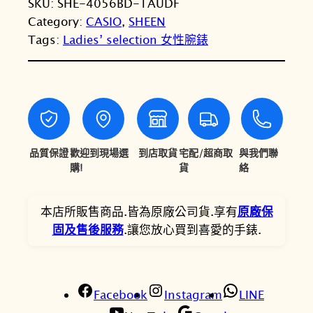
SKU:
SHE-4056BD-1AUDF
I
T
T
Category:
CASIO
, 
SHEEN
O
Tags:
Ladies’ selection 女性腕錶
卡
$
$
西
5
4
歐
,
,
S
H
5
9
E
0
5
E
品質保證
歡迎到現場選
到店取貨
宅配/超商取
與我們聯
0
0
N
購!
貨
絡
S
。
。
H
本店所販售商品.皆為原廠公司貨.享有
原廠保
E
固及售後服務
.讓您放心買到喜愛的手錶.
-
4
0
Facebook
5
Instagram
LINE
6