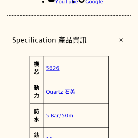
YouTube
Google
B
D
-
1
+
Specification 產品資訊
A
優
雅
屬
機
華
值
5626
性
芯
麗
水
動
晶
Quartz 石英
力
女
錶
防
數
5 Bar/50m
水
量
錶