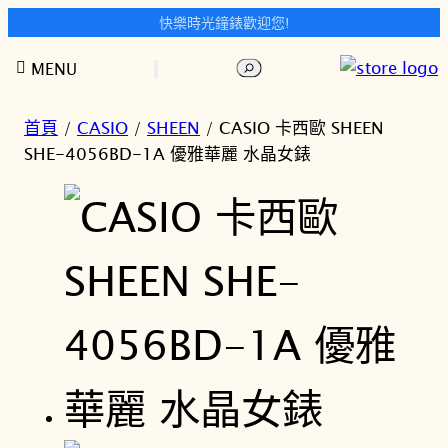
快樂時光鐘錶歡迎您!
跳
搜
MENU
至
尋
主
要
首頁
/
CASIO
/
SHEEN
/ CASIO 卡西歐 SHEEN
內
SHE-4056BD-1A 優雅華麗 水晶女錶
容