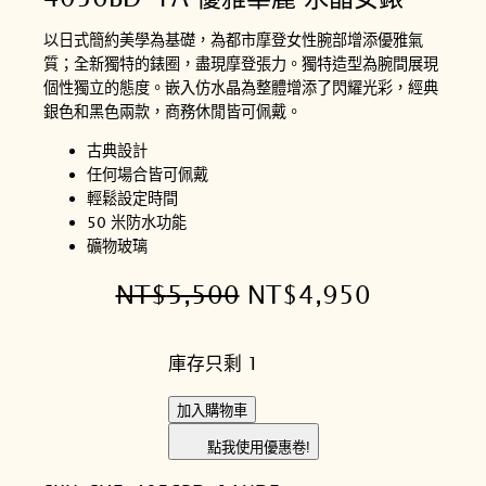
以日式簡約美學為基礎，為都市摩登女性腕部增添優雅氣
質；全新獨特的錶圈，盡現摩登張力。獨特造型為腕間展現
個性獨立的態度。嵌入仿水晶為整體增添了閃耀光彩，經典
銀色和黑色兩款，商務休閒皆可佩戴。
古典設計
任何場合皆可佩戴
輕鬆設定時間
50 米防水功能
礦物玻璃
原
目
NT$
5,500
NT$
4,950
始
前
庫存只剩 1
價
價
格
格
C
加入購物車
A
：
：
點我使用優惠卷!
S
N
N