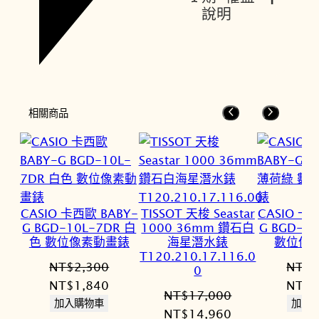
說明
相關商品
CASIO 卡西歐 BABY-
TISSOT 天梭 Seastar
CASIO 卡
G BGD-10L-7DR 白
1000 36mm 鑽石白
G BGD-1
色 數位像素動畫錶
海星潛水錶
數位像
T120.210.17.116.0
NT$
2,300
NT$
2
0
原
目
原
NT$
1,840
NT$
1
NT$
17,000
始
前
始
加入購物車
加入
原
目
NT$
14,960