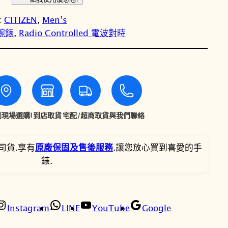
T
：
：
:
CITIZEN
, 
Men’s
I
N
N
性腕錶
, 
Radio Controlled 電波對時
Z
E
T
T
N
星
$
$
辰
N
2
1
I
現場選購!
到店取貨
宅配/超商取貨
與我們聯絡
1
8
G
H
,
,
司貨.享有
原廠保固及售後服務
.讓您放心買到喜愛的手
T
錶.
C
8
5
O
0
3
L
O
Instagram
LINE
YouTube
Google
0
0
R