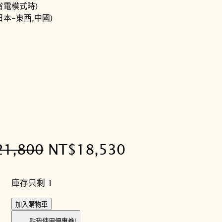
省電模式時)
日本-東西,中國)
原
目
21,800
NT$
18,530
始
前
庫存只剩 1
價
價
C
加入購物車
格
格
I
點我使用優惠卷!